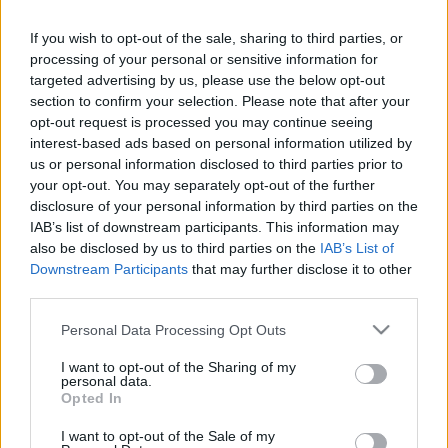
2023. november 10.
08:00
If you wish to opt-out of the sale, sharing to third parties, or
Így támogathatja a Hospice Házat
processing of your personal or sensitive information for
targeted advertising by us, please use the below opt-out
Győr, Mosonmagyaróvár | A VOSZ megyei szervezete
section to confirm your selection. Please note that after your
díjat adott a Hospice-Segítő Kéz Alapítvány
vezetőjének. A díjon túl a szervezet támogatására
opt-out request is processed you may continue seeing
buzdítja tagjait és minden, hozzájuk közelálló polgárt.
interest-based ads based on personal information utilized by
us or personal information disclosed to third parties prior to
your opt-out. You may separately opt-out of the further
disclosure of your personal information by third parties on the
IAB’s list of downstream participants. This information may
also be disclosed by us to third parties on the
IAB’s List of
Downstream Participants
that may further disclose it to other
third parties.
Please note that this website/app uses one or more Google
Personal Data Processing Opt Outs
services and may gather and store information including but
not limited to your visit or usage behaviour. You may click to
I want to opt-out of the Sharing of my
personal data.
grant or deny consent to Google and its third-party tags to
Opted In
use your data for below specified purposes in below Google
consent section.
2023. február 10.
18:00
I want to opt-out of the Sale of my