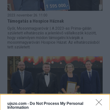
2023. november 26.
11:00
Támogatás a Hospice Háznak
Győr, Mosonmagyaróvár | A 2023-as Prima-gálán
született elhatározás a jelenlévő vállalkozók között,
hogy valamilyen módon támogatni kívánják a
mosonmagyaróvári Hospice Házat. Az elhatározásból
tett született.
ujszo.com -
Do Not Process My Personal
Information