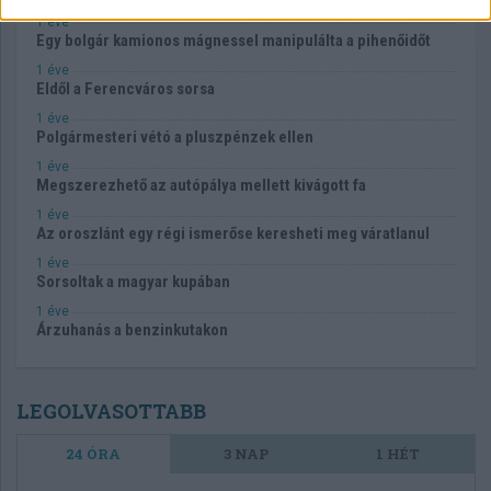
1 éve
Egy bolgár kamionos mágnessel manipulálta a pihenőidőt
1 éve
Eldől a Ferencváros sorsa
1 éve
Polgármesteri vétó a pluszpénzek ellen
1 éve
Megszerezhető az autópálya mellett kivágott fa
1 éve
Az oroszlánt egy régi ismerőse keresheti meg váratlanul
1 éve
Sorsoltak a magyar kupában
1 éve
Árzuhanás a benzinkutakon
LEGOLVASOTTABB
24 ÓRA
3 NAP
1 HÉT