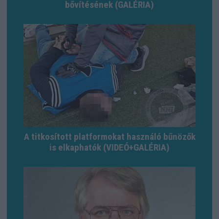
bővítésének (GALÉRIA)
A titkosított platformokat használó bűnözők
is elkaphatók (VIDEÓ+GALÉRIA)