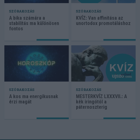
SZÓRAKOZÁS
SZÓRAKOZÁS
A bika számára a
KVÍZ: Van affinitása az
stabilitás ma különösen
unortodox promotáláshoz
fontos
SZÓRAKOZÁS
SZÓRAKOZÁS
A kos ma energikusnak
MESTERKVÍZ LXXXVII.: A
érzi magát
kék iringótól a
páternoszterig