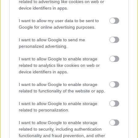
related to advertising like cookies on web or
fenyegeti a
intelligencia:
device identifiers in apps.
vándorló
sokan
állatfajok
ismerik, de
több mint
nagy a
I want to allow my user data to be sent to
ötödét
tanácstalanság
Google for online advertising purposes.
40 éves a
A
I want to allow Google to send me
Macintosh
tudományos
personalized advertising.
számítógép
kutatás a
gyógyítás
I want to allow Google to enable storage
szolgálatában
related to analytics like cookies on web or
device identifiers in apps.
A
Karikó
versenyképesség
Katalin
fokozása a
Nobel-díjat
I want to allow Google to enable storage
cél a
kap
related to functionality of the website or app.
Hungaroringen
és a
I want to allow Google to enable storage
Széchenyi-
egyetemen
related to personalization.
is
I want to allow Google to enable storage
related to security, including authentication
TOVÁBB
functionality and fraud prevention, and other