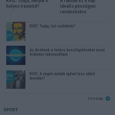
KVÍZ: Tudja, melyik a
A ráknak ez a nap
helyes írásmód?
ideális pénzügyei
rendezésére
KVÍZ: Tudja, hol születtek?
Az ikreknek a fontos beszélgetéseket most
érdemes lebonyolítani
KVÍZ: A végén melyik igével lesz ebből
mondás?
TOVÁBB
SPORT