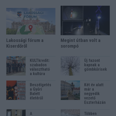
Lakossági fórum a
Megint útban volt a
Kiserdőről
sorompó
KULTkredit:
Új fazont
szabadon
kapnak a
választható
gömbkőrisek
a kultúra
Beszélgetés
Két év alatt
a Győri
már a
Balett
negyedik
életéről
vezető
Eszterházán
A
Többen