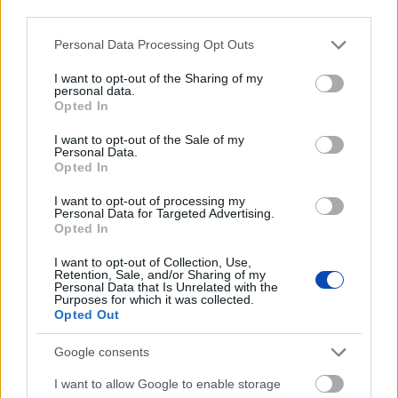
Nagy lépést tett a negyeddöntő felé az Audi
third parties.
ETO
Please note that this website/app uses one or more Google
Personal Data Processing Opt Outs
services and may gather and store information including but
not limited to your visit or usage behaviour. You may click to
I want to opt-out of the Sharing of my
TOVÁBB
personal data.
grant or deny consent to Google and its third-party tags to
Opted In
use your data for below specified purposes in below Google
TUDOMÁNY ÉS TECHNIKA
consent section.
I want to opt-out of the Sale of my
Personal Data.
Opted In
I want to opt-out of processing my
Personal Data for Targeted Advertising.
Opted In
I want to opt-out of Collection, Use,
Retention, Sale, and/or Sharing of my
Mit tegyen, ha defektet
ChatGPT: olyan kétéves
Personal Data that Is Unrelated with the
Purposes for which it was collected.
kapott?
gyerek, aki elolvasta a
Opted Out
világ összes könyvét és
szeret fecsegni
Google consents
I want to allow Google to enable storage
Kihalás
Mesterséges