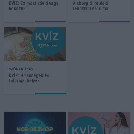
KVÍZ: Ez most rövid vagy
A skorpió intuíciói
hosszú?
rendkívül erős ma
SZÓRAKOZÁS
KVÍZ: Hírességek és
földrajzi helyek