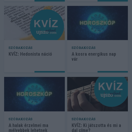
SZÓRAKOZÁS
SZÓRAKOZÁS
KVÍZ: Hedonista náció
A kosra energikus nap
vár
SZÓRAKOZÁS
SZÓRAKOZÁS
A halak érzelmei ma
KVÍZ: Ki játszotta és mi a
mélyebbek lehetnek
dal címe?