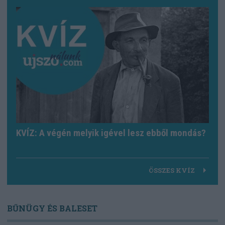
KVÍZ: A végén melyik igével lesz ebből mondás?
ÖSSZES KVÍZ
BŰNÜGY ÉS BALESET