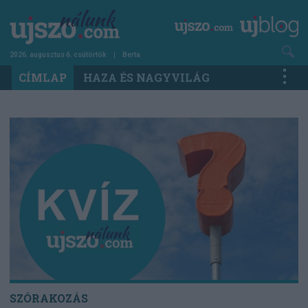
Ugrás
a
tartalomra
2026. augusztus 6. csütörtök
Berta
Main
CÍMLAP
HAZA ÉS NAGYVILÁG
navigation
SZÓRAKOZÁS