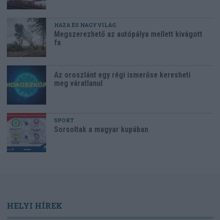
HAZA ÉS NAGYVILÁG
Megszerezhető az autópálya mellett kivágott
fa
Az oroszlánt egy régi ismerőse keresheti
meg váratlanul
SPORT
Sorsoltak a magyar kupában
HELYI HÍREK