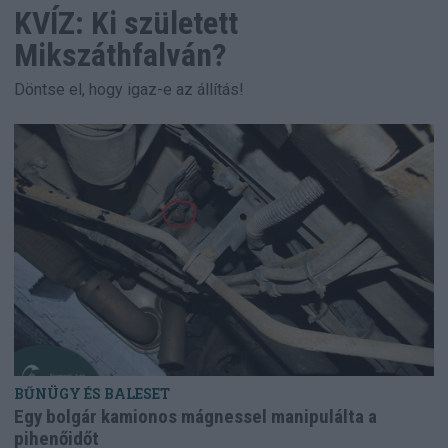
KVÍZ: Ki született
Mikszáthfalván?
Döntse el, hogy igaz-e az állítás!
BŰNÜGY ÉS BALESET
Egy bolgár kamionos mágnessel manipulálta a
pihenőidőt