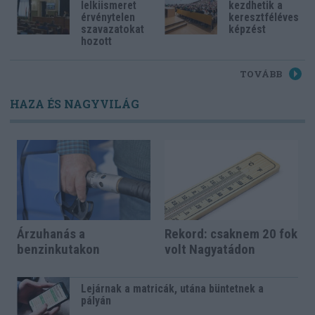
lelkiismeret
kezdhetik a
érvénytelen
keresztféléves
szavazatokat
képzést
hozott
TOVÁBB
HAZA ÉS NAGYVILÁG
Árzuhanás a
Rekord: csaknem 20 fok
benzinkutakon
volt Nagyatádon
Lejárnak a matricák, utána büntetnek a
pályán