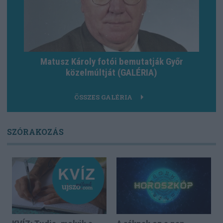
Matusz Károly fotói bemutatják Győr
közelmúltját (GALÉRIA)
ÖSSZES GALÉRIA
SZÓRAKOZÁS