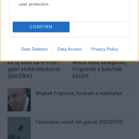
user protection.
NAGYVILÁG
CONFIRM
Data Deletion
Data Access
Privacy Policy
Az új Audi Q6 e-tron –
Nincs több találgatás,
győri elektromotorral
Prigozsin a halottak
(GALÉRIA)
között
Meghalt Prigozsin, lezuhant a repülőgépe
Felvonóban rekedt hét gyerek (FRISSÍTVE)