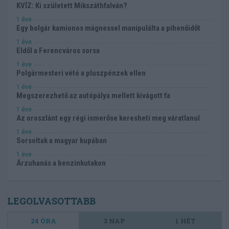
KVÍZ: Ki született Mikszáthfalván?
1 éve
Egy bolgár kamionos mágnessel manipulálta a pihenőidőt
1 éve
Eldől a Ferencváros sorsa
1 éve
Polgármesteri vétó a pluszpénzek ellen
1 éve
Megszerezhető az autópálya mellett kivágott fa
1 éve
Az oroszlánt egy régi ismerőse keresheti meg váratlanul
1 éve
Sorsoltak a magyar kupában
1 éve
Árzuhanás a benzinkutakon
LEGOLVASOTTABB
24 ÓRA
3 NAP
1 HÉT