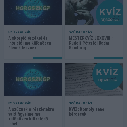
SZÓRAKOZÁS
SZÓRAKOZÁS
A skorpió érzékei és
MESTERKVÍZ LXXXVIII.:
intuíciói ma különösen
Rudolf Pétertől Badár
élesek lesznek
Sándorig
SZÓRAKOZÁS
SZÓRAKOZÁS
A szűznek a részletekre
KVÍZ: Komoly zenei
való figyelme ma
kérdések
különösen kifizetődő
lehet