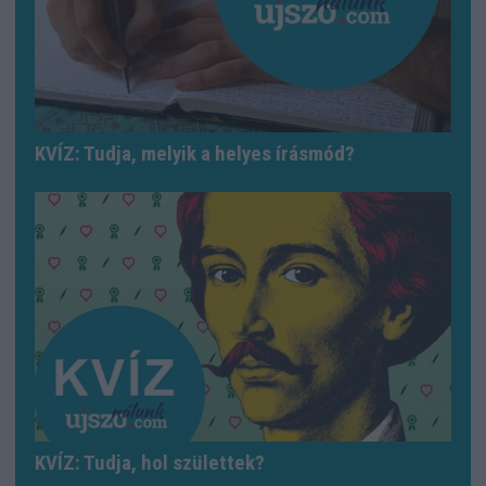
KVÍZ: Tudja, melyik a helyes írásmód?
KVÍZ: Tudja, hol születtek?