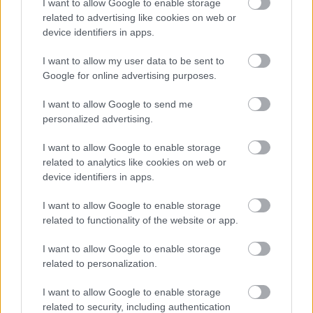
I want to allow Google to enable storage
related to advertising like cookies on web or
device identifiers in apps.
I want to allow my user data to be sent to
Google for online advertising purposes.
I want to allow Google to send me
personalized advertising.
I want to allow Google to enable storage
related to analytics like cookies on web or
2022. május 26.
19:30
device identifiers in apps.
A tehetség felfedezésre vár az E-Kart Ringen
Győr | A Willisits Motorsport egyesület és
I want to allow Google to enable storage
versenycsapat fókuszpontja a motorsportot kezdő,
related to functionality of the website or app.
legkisebb gyerekek bevonása a magyar gokartsportba.
Győri csapatunk folyamatosan új titánokat toboroz a
I want to allow Google to enable storage
győrújbaráti E-Kart Ring gokartpályán. Az E-Kart Ringen
related to personalization.
fedett pályán, elektromos gokartokkal az időjárástól
függetlenül tudnak gyakorolni a versenyzők, és azok is,
I want to allow Google to enable storage
akik, csak ismerkednek a gokartozással. A pályán a
related to security, including authentication
szakképzett csapattagjaink már 5 éves kortól fogadják