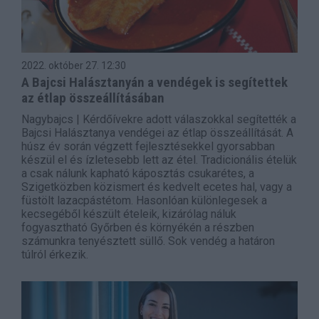
2022. október 27.
12:30
A Bajcsi Halásztanyán a vendégek is segítettek
az étlap összeállításában
Nagybajcs | Kérdőívekre adott válaszokkal segítették a
Bajcsi Halásztanya vendégei az étlap összeállítását. A
húsz év során végzett fejlesztésekkel gyorsabban
készül el és ízletesebb lett az étel. Tradicionális ételük
a csak nálunk kapható káposztás csukarétes, a
Szigetközben közismert és kedvelt ecetes hal, vagy a
füstölt lazacpástétom. Hasonlóan különlegesek a
kecsegéből készült ételeik, kizárólag náluk
fogyasztható Győrben és környékén a részben
számunkra tenyésztett süllő. Sok vendég a határon
túlról érkezik.