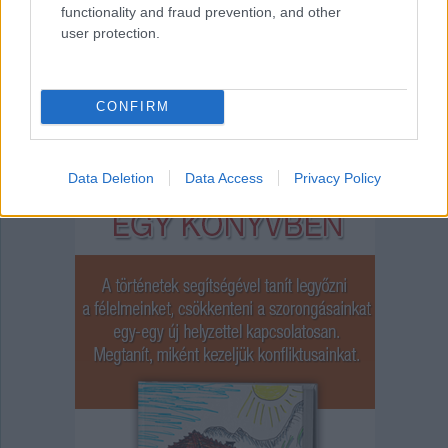
functionality and fraud prevention, and other
a kisgyerekeket, és rendszeresen szervezett táborok
és szakkörök keretében mélyebben is megismertetik a
user protection.
gokartozással a fiatalokat.
CONFIRM
Data Deletion
Data Access
Privacy Policy