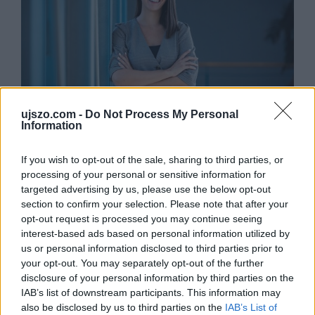
ujszo.com -
Do Not Process My Personal
Information
2022. október 11.
15:30
Ismét győri hallgató nyerte az országos
If you wish to opt-out of the sale, sharing to third parties, or
jogászversenyt
processing of your personal or sensitive information for
targeted advertising by us, please use the below opt-out
Győr | A Széchenyi István Egyetem Deák Ferenc Állam-
section to confirm your selection. Please note that after your
és Jogtudományi Karának ötödéves hallgatója, Szabó
Orsolya Eszter szerezte meg az első helyet a XII.
opt-out request is processed you may continue seeing
Országos Nemzetközi Jogi Jogesetmegoldó
interest-based ads based on personal information utilized by
Versenyen. Zsinórban második évben nyerte meg győri
us or personal information disclosed to third parties prior to
joghallgató a tizenkét éves múltra visszatekintő, nagy
your opt-out. You may separately opt-out of the further
presztízzsel bíró megmérettetést.
disclosure of your personal information by third parties on the
IAB’s list of downstream participants. This information may
also be disclosed by us to third parties on the
IAB’s List of