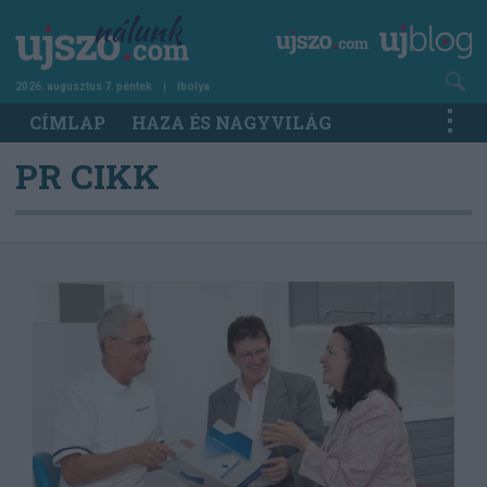
Ugrás
a
tartalomra
2026. augusztus 7. péntek
Ibolya
Main
CÍMLAP
HAZA ÉS NAGYVILÁG
navigation
PR CIKK