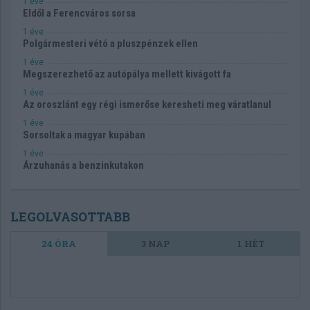
1 éve
Eldől a Ferencváros sorsa
1 éve
Polgármesteri vétó a pluszpénzek ellen
1 éve
Megszerezhető az autópálya mellett kivágott fa
1 éve
Az oroszlánt egy régi ismerőse keresheti meg váratlanul
1 éve
Sorsoltak a magyar kupában
1 éve
Árzuhanás a benzinkutakon
LEGOLVASOTTABB
24 ÓRA
3 NAP
1 HÉT