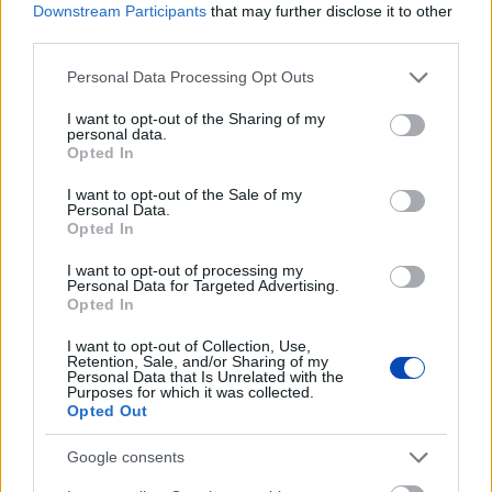
Downstream Participants
that may further disclose it to other
third parties.
Please note that this website/app uses one or more Google
Personal Data Processing Opt Outs
services and may gather and store information including but
not limited to your visit or usage behaviour. You may click to
I want to opt-out of the Sharing of my
personal data.
grant or deny consent to Google and its third-party tags to
Opted In
use your data for below specified purposes in below Google
consent section.
I want to opt-out of the Sale of my
Personal Data.
Opted In
2022. szeptember 14.
16:52
I want to opt-out of processing my
A minőségben fürödhetünk a dunaszerdahelyi
Personal Data for Targeted Advertising.
Thermálparkban
Opted In
Dunaszerdahely | Miért márkahűek az olyan autók
I want to opt-out of Collection, Use,
vásárlói, mint a Subaru, vagy a Volvo? A minden
Retention, Sale, and/or Sharing of my
részletben meglévő minőség miatt. Amikor körbejártuk
Personal Data that Is Unrelated with the
Purposes for which it was collected.
a dunaszerdahelyi Thermalpark tizenkilenc hektáros(!)
Opted Out
területét, ugyanez volt az érzésünk. Ide biztosan
visszajárnak a vendégek.
Google consents