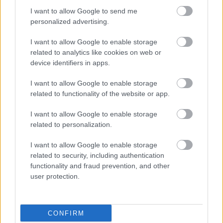
I want to allow Google to send me
personalized advertising.
I want to allow Google to enable storage
related to analytics like cookies on web or
device identifiers in apps.
I want to allow Google to enable storage
2024. január 2.
17:00
related to functionality of the website or app.
A digitalizáció áll a cégek figyelmének
középpontjában
I want to allow Google to enable storage
related to personalization.
Magyarország | Az innováció terén nem jeleskednek a
hazai cégek, de a digitális átállást komolyan veszik –
I want to allow Google to enable storage
közölte a K&amp;H saját innovációs indexe alapján.
related to security, including authentication
functionality and fraud prevention, and other
user protection.
CONFIRM