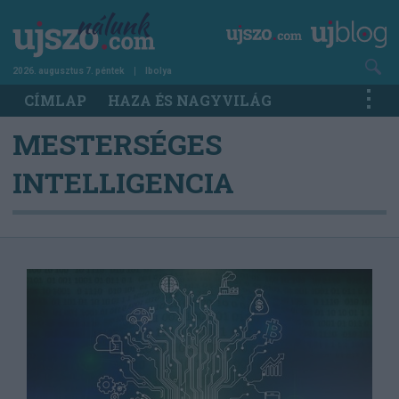
Ugrás
a
tartalomra
2026. augusztus 7. péntek
Ibolya
Main
CÍMLAP
HAZA ÉS NAGYVILÁG
navigation
MESTERSÉGES
INTELLIGENCIA