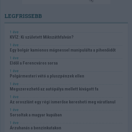
LEGFRISSEBB
1 éve
KVÍZ: Ki született Mikszáthfalván?
1 éve
Egy bolgár kamionos mágnessel manipulálta a pihenőidőt
1 éve
Eldől a Ferencváros sorsa
1 éve
Polgármesteri vétó a pluszpénzek ellen
1 éve
Megszerezhető az autópálya mellett kivágott fa
1 éve
Az oroszlánt egy régi ismerőse keresheti meg váratlanul
1 éve
Sorsoltak a magyar kupában
1 éve
Árzuhanás a benzinkutakon