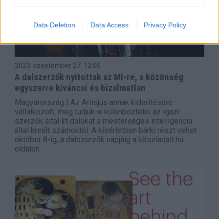
Data Deletion
Data Access
Privacy Policy
2023. szeptember 27.
12:00
A dalszerzők nyitottak az MI-re, a közönség
egyszerre kíváncsi és bizalmatlan
Magyarország | Az Artisjus annak kiderítésére
vállalkozott, meg tudjuk-e különböztetni az igazi
szerzők által írt dalokat a mesterséges intelligencia
által kreált számoktól. A kísérletben bárki részt vehet
október 8-ig, a dalszerzők napjáig a kösziadalt.hu
oldalon.