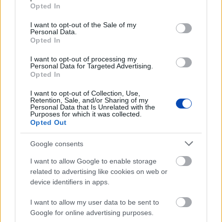
grant or deny consent to Google and its third-party tags to
Opted In
use your data for below specified purposes in below Google
consent section.
I want to opt-out of the Sale of my
Personal Data.
Opted In
I want to opt-out of processing my
Personal Data for Targeted Advertising.
Opted In
I want to opt-out of Collection, Use,
Retention, Sale, and/or Sharing of my
2024. január 29.
15:30
Personal Data that Is Unrelated with the
Mesterséges intelligencia: sokan ismerik, de
Purposes for which it was collected.
Opted Out
nagy a tanácstalanság
Magyarország | Egyre többen ismerik a mesterséges
Google consents
intelligenciát (AI) és a metaverzumot (virtuális világ), a
felhasználók száma emelkedik – ez derült ki a Deloitte
I want to allow Google to enable storage
legfrissebb Digital Consumer Trends kutatásból.
related to advertising like cookies on web or
device identifiers in apps.
I want to allow my user data to be sent to
Google for online advertising purposes.