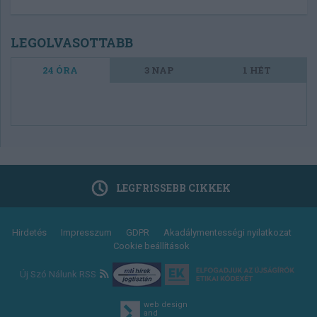
LEGOLVASOTTABB
24 ÓRA
3 NAP
1 HÉT
LEGFRISSEBB CIKKEK
Footer
Hirdetés
Impresszum
GDPR
Akadálymentességi nyilatkozat
Cookie beállítások
menu
Új Szó Nálunk RSS
web design
and