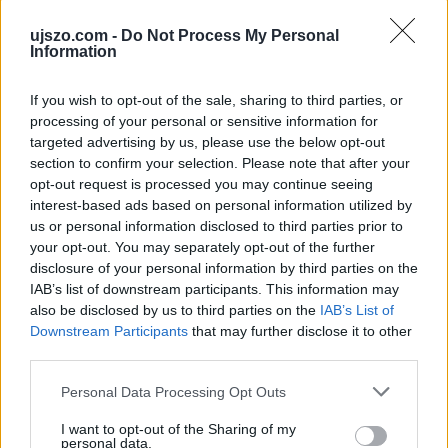
ujszo.com -
Do Not Process My Personal
Information
If you wish to opt-out of the sale, sharing to third parties, or
processing of your personal or sensitive information for
targeted advertising by us, please use the below opt-out
2024. február 16.
10:00
section to confirm your selection. Please note that after your
Mezőgazdasági robot mesterséges
opt-out request is processed you may continue seeing
intelligenciával
interest-based ads based on personal information utilized by
us or personal information disclosed to third parties prior to
Mosonmagyaróvár, Győr | Mintaoltalom minősítésben
your opt-out. You may separately opt-out of the further
részesült nemrégiben az a mesterséges
disclosure of your personal information by third parties on the
intelligenciával ellátott kisméretű robot, amelyet a
IAB’s list of downstream participants. This information may
Széchenyi István Egyetem Albert Kázmér
Mosonmagyaróvári Karának kutatócsoportja fejlesztett.
also be disclosed by us to third parties on the
IAB’s List of
Az autonóm irányítású eszköz képes környezetének
Downstream Participants
that may further disclose it to other
különböző paramétereit felismerni, és az
third parties.
összegyűjtött adatokkal felhőalapú tárolást végez.
Please note that this website/app uses one or more Google
Personal Data Processing Opt Outs
services and may gather and store information including but
not limited to your visit or usage behaviour. You may click to
I want to opt-out of the Sharing of my
personal data.