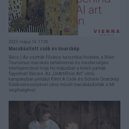
2023. május 16.
17:30
Macskásított csók és önarckép
Bécs | Az osztrák főváros turisztikai hivatala, a Wien
Tourismus macskás tartalommal és mesterséges
intelligenciával hívja fel májusban a keleti partiak
figyelmét Bécsre. Az „UnArtificial Art” című
kampányban például Klimt A Csók és Schiele Önarckép
földicseresznyével című művét macskásították a MI
segítségével.