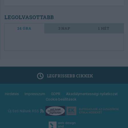
LEGOLVASOTTABB
24 ÓRA
3 NAP
1 HÉT
LEGFRISSEBB CIKKEK
Footer
Hirdetés
Impresszum
GDPR
Akadálymentességi nyilatkozat
Cookie beállítások
menu
Új Szó Nálunk RSS
web design
and