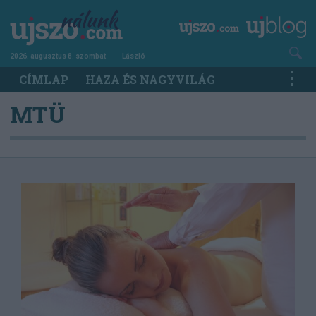
Ugrás
a
tartalomra
2026. augusztus 8. szombat
László
Main
CÍMLAP
HAZA ÉS NAGYVILÁG
navigation
MTÜ