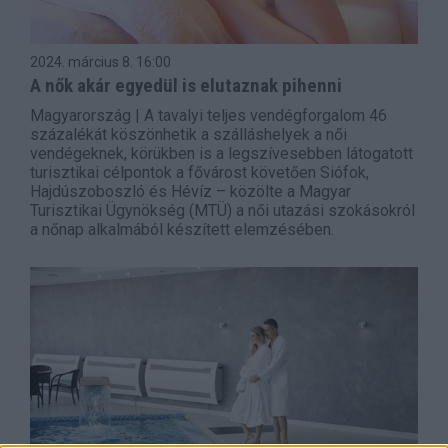
2024. március 8.
16:00
A nők akár egyedül is elutaznak pihenni
Magyarország | A tavalyi teljes vendégforgalom 46
százalékát köszönhetik a szálláshelyek a női
vendégeknek, körükben is a legszívesebben látogatott
turisztikai célpontok a fővárost követően Siófok,
Hajdúszoboszló és Hévíz – közölte a Magyar
Turisztikai Ügynökség (MTÜ) a női utazási szokásokról
a nőnap alkalmából készített elemzésében.