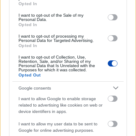
grant or deny consent to Google and its third-party tags to
Opted In
use your data for below specified purposes in below Google
consent section.
I want to opt-out of the Sale of my
Personal Data.
2023. augusztus 12.
10:00
Opted In
A látogatók zöme egy-két napra megy a
I want to opt-out of processing my
Balatonra
Personal Data for Targeted Advertising.
Opted In
Balaton | A nyári hónapok közül a Szallas.hu adatai
szerint eddig augusztusban a legkisebb az elmaradás
I want to opt-out of Collection, Use,
a belföldi szállásfoglalások terén tavalyhoz képest,
Retention, Sale, and/or Sharing of my
jelenleg 7 százalékkal kevesebb belföldi foglalás, mint
Personal Data that Is Unrelated with the
egy éve – közölte az idegenforgalmi portál legfrissebb
Purposes for which it was collected.
felmérésének eredményét.
Opted Out
Google consents
I want to allow Google to enable storage
related to advertising like cookies on web or
device identifiers in apps.
I want to allow my user data to be sent to
Google for online advertising purposes.