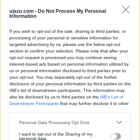
ujszo.com -
Do Not Process My Personal
Information
2023. december 6.
16:00
Jó hónapot zártak a szállásadók októberben
If you wish to opt-out of the sale, sharing to third parties, or
processing of your personal or sensitive information for
Magyarország | A Nemzeti Turisztikai Adatszolgáltató
Központ (NTAK) adatai szerint októberben tavalyhoz
targeted advertising by us, please use the below opt-out
képest 7 százalékkal több, 1,3 millió turista
section to confirm your selection. Please note that after your
kapcsolódott ki a hazai szálláshelyeken. A külföldi
opt-out request is processed you may continue seeing
vendégéjszakák száma 9 százalékkal haladta meg az
interest-based ads based on personal information utilized by
előző évit – kommentálta a legfrissebb adatokat
us or personal information disclosed to third parties prior to
szerdán a Magyar Turisztikai Ügynökség (MTÜ).
your opt-out. You may separately opt-out of the further
disclosure of your personal information by third parties on the
IAB’s list of downstream participants. This information may
also be disclosed by us to third parties on the
IAB’s List of
Downstream Participants
that may further disclose it to other
third parties.
Please note that this website/app uses one or more Google
Personal Data Processing Opt Outs
services and may gather and store information including but
not limited to your visit or usage behaviour. You may click to
I want to opt-out of the Sharing of my
personal data.