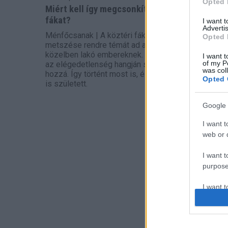
Opted 
Miért kell így megcsonkítani a
fákat?
I want 
Advertis
Ménfőcsanak | A köztéri fák
Opted 
metszése rendre témát ad a
közelben lakó embereknek. Általában
I want t
of my P
az elégedetlenség hangján szólnak
was col
hozzá. Így történt most is, és válasz
Opted 
is született.
Google 
I want t
web or d
I want t
purpose
I want 
I want t
web or d