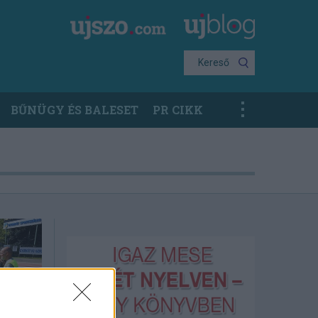
Kereső
BŰNÜGY ÉS BALESET
PR CIKK