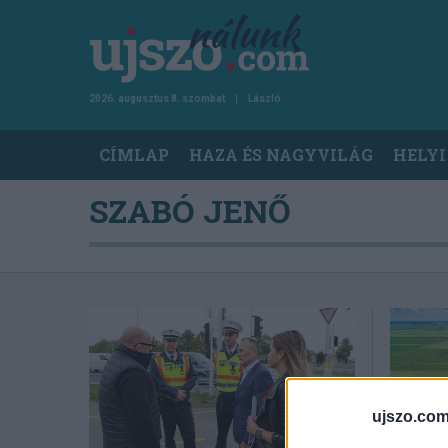
Ugrás
a
tartalomra
2026. augusztus 8. szombat
László
Main
CÍMLAP
HAZA ÉS NAGYVILÁG
HELYI
navigation
SZABÓ JENŐ
ujszo.com