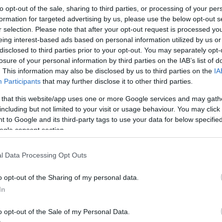
to opt-out of the sale, sharing to third parties, or processing of your per
eptember 13.
08:00
2023. szeptember 9.
11:00
formation for targeted advertising by us, please use the below opt-out s
 lesz az új M83-as?
Finisben az M83-as főút é
r selection. Please note that after your opt-out request is processed y
Gyirmótnál
eing interest-based ads based on personal information utilized by us or
son-Sopron | A helyi
disclosed to third parties prior to your opt-out. You may separately opt-
nyzati képviselő szerint
Győr | Már látszik az építke
losure of your personal information by third parties on the IAB’s list of
gyen igaza!
az M83-as főút új győri beve
. This information may also be disclosed by us to third parties on the
IA
szakaszán. A felmerült néhán
Participants
that may further disclose it to other third parties.
kérdésre Szabó Jenő adott
válaszokat.
 that this website/app uses one or more Google services and may gath
including but not limited to your visit or usage behaviour. You may click 
 to Google and its third-party tags to use your data for below specifi
ogle consent section.
l Data Processing Opt Outs
o opt-out of the Sharing of my personal data.
In
o opt-out of the Sale of my Personal Data.