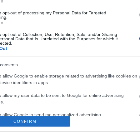
In
to opt-out of processing my Personal Data for Targeted
ing.
In
o opt-out of Collection, Use, Retention, Sale, and/or Sharing
ersonal Data that Is Unrelated with the Purposes for which it
lected.
Out
consents
o allow Google to enable storage related to advertising like cookies on
evice identifiers in apps.
o allow my user data to be sent to Google for online advertising
s.
to allow Google to send me personalized advertising.
CONFIRM
o allow Google to enable storage related to analytics like cookies on
evice identifiers in apps.