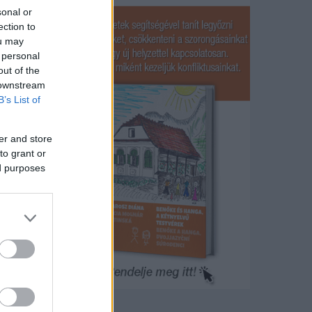
sonal or
ection to
pítése
ou may
 personal
out of the
zés vége
 downstream
zető
B’s List of
y
er and store
to grant or
ed purposes