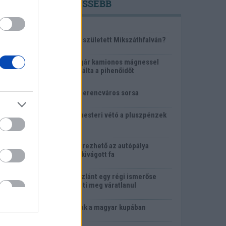
LEGFRISSEBB
1 éve
KVÍZ: Ki született Mikszáthfalván?
1 éve
Egy bolgár kamionos mágnessel
manipulálta a pihenőidőt
1 éve
Eldől a Ferencváros sorsa
1 éve
Polgármesteri vétó a pluszpénzek
ellen
1 éve
Megszerezhető az autópálya
mellett kivágott fa
1 éve
Az oroszlánt egy régi ismerőse
keresheti meg váratlanul
1 éve
Sorsoltak a magyar kupában
1 éve