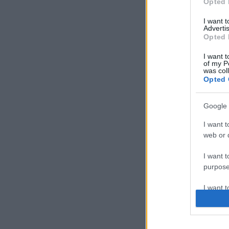
Opted 
I want 
Advertis
Opted 
I want t
of my P
was col
Opted 
Google 
I want t
web or d
I want t
purpose
I want 
I want t
web or d