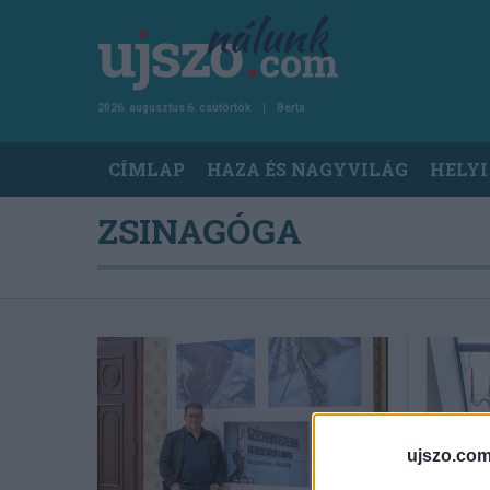
Ugrás
a
tartalomra
2026. augusztus 6. csütörtök
Berta
Main
CÍMLAP
HAZA ÉS NAGYVILÁG
HELYI
navigation
ZSINAGÓGA
ujszo.com