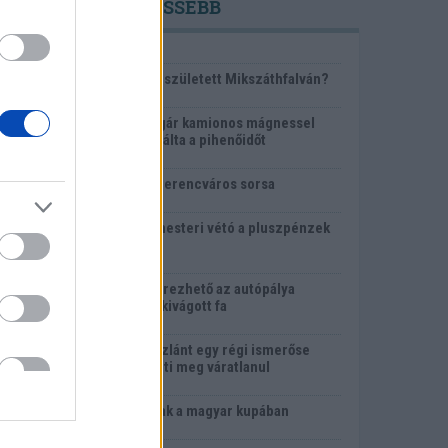
LEGFRISSEBB
1 éve
KVÍZ: Ki született Mikszáthfalván?
1 éve
Egy bolgár kamionos mágnessel
manipulálta a pihenőidőt
1 éve
Eldől a Ferencváros sorsa
1 éve
Polgármesteri vétó a pluszpénzek
ellen
1 éve
Megszerezhető az autópálya
mellett kivágott fa
1 éve
Az oroszlánt egy régi ismerőse
keresheti meg váratlanul
1 éve
Sorsoltak a magyar kupában
1 éve