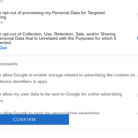
In
to opt-out of processing my Personal Data for Targeted
ing.
In
o opt-out of Collection, Use, Retention, Sale, and/or Sharing
ersonal Data that Is Unrelated with the Purposes for which it
lected.
Out
consents
o allow Google to enable storage related to advertising like cookies on
evice identifiers in apps.
o allow my user data to be sent to Google for online advertising
s.
to allow Google to send me personalized advertising.
CONFIRM
o allow Google to enable storage related to analytics like cookies on
evice identifiers in apps.