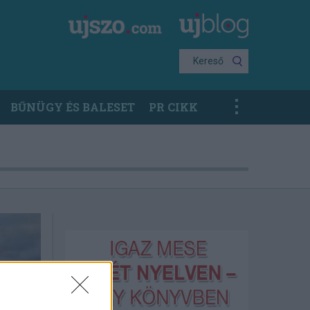
Kereső
BŰNÜGY ÉS BALESET
PR CIKK