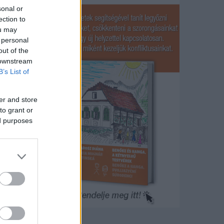
sonal or
ection to
ou may
 personal
out of the
en is
 downstream
B’s List of
az
d.
er and store
to grant or
ed purposes