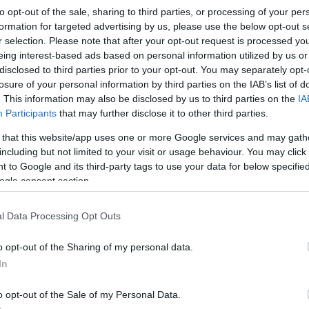
to opt-out of the sale, sharing to third parties, or processing of your per
eptember 22.
13:00
2023. december 3.
11:00
formation for targeted advertising by us, please use the below opt-out s
öző herendi porcelánok a
Adventi koncertek a
r selection. Please note that after your opt-out request is processed y
ógában
zsinagógában
eing interest-based ads based on personal information utilized by us or
disclosed to third parties prior to your opt-out. You may separately opt-
 győri Széchenyi István
Győr | Két ingyenes koncertb
losure of your personal information by third parties on the IAB’s list of
 hangversenyterme, az
részük lehet a győri
. This information may also be disclosed by us to third parties on the
IA
zsinagóga egyedülálló tere
zenekedvelőknek, melyeket 
Participants
that may further disclose it to other third parties.
nt a „Művészet és hit” című
egyetem egy-egy zenekara a
snak, amely a Herendi
 that this website/app uses one or more Google services and may gath
nmanufaktúra alkotásait
including but not limited to your visit or usage behaviour. You may click 
 be a nagyközönségnek. A
 to Google and its third-party tags to use your data for below specifi
ges tárlat november közepéig
ogle consent section.
látogatókat.
l Data Processing Opt Outs
o opt-out of the Sharing of my personal data.
In
o opt-out of the Sale of my Personal Data.