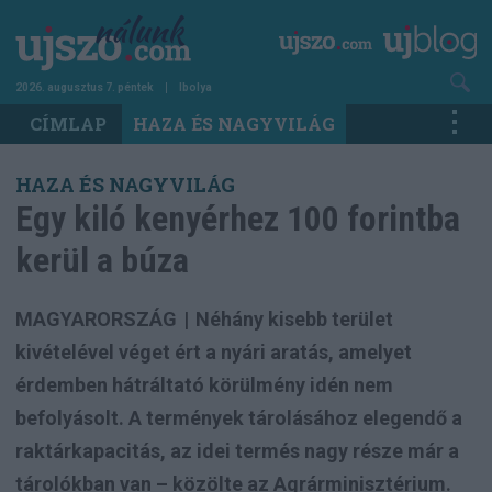
Ugrás
a
tartalomra
2026. augusztus 7. péntek
Ibolya
Main
CÍMLAP
HAZA ÉS NAGYVILÁG
navigation
HAZA ÉS NAGYVILÁG
Egy kiló kenyérhez 100 forintba
kerül a búza
MAGYARORSZÁG
|
Néhány kisebb terület
kivételével véget ért a nyári aratás, amelyet
érdemben hátráltató körülmény idén nem
befolyásolt. A termények tárolásához elegendő a
raktárkapacitás, az idei termés nagy része már a
tárolókban van – közölte az Agrárminisztérium.