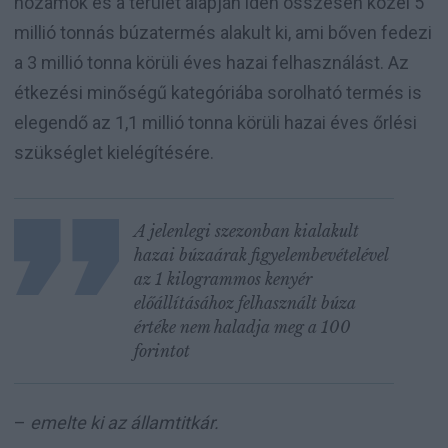
hozamok és a terület alapján idén összesen közel 5
millió tonnás búzatermés alakult ki, ami bőven fedezi
a 3 millió tonna körüli éves hazai felhasználást. Az
étkezési minőségű kategóriába sorolható termés is
elegendő az 1,1 millió tonna körüli hazai éves őrlési
szükséglet kielégítésére.
A jelenlegi szezonban kialakult
hazai búzaárak figyelembevételével
az 1 kilogrammos kenyér
előállításához felhasznált búza
értéke nem haladja meg a 100
forintot
–
emelte ki az államtitkár.