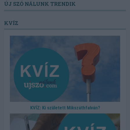
ÚJ SZÓ NÁLUNK TRENDIK
KVÍZ
KVÍZ: Ki született Mikszáthfalván?