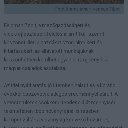
- Fotó: kormany.hu / Vermes Tibor
Feldman Zsolt, a
mezőgazdaságért és
vidékfejlesztésért felelős államtitkár szerint
köszönet illeti a gazdákat szorgalmukért és
kitartásukért, az elhivatott munkájuknak
köszönhetően kerülhet ugyanis az új kenyér a
magyar családok asztalaira.
Az idei nyári aratás jó ütemben haladt és a korábbi
évekkel összevetve átlagos eredménnyel zárult. A
vetésterületek csökkenő tendenciáját mennyiség
tekintetében több növényfajnál is részben
kompenzálták a viszonylag kedvező hozamok,