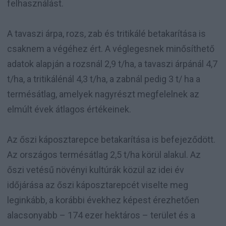
felhasználást.
A tavaszi árpa, rozs, zab és tritikálé betakarítása is
csaknem a végéhez ért. A véglegesnek minősíthető
adatok alapján a rozsnál 2,9 t/ha, a tavaszi árpánál 4,7
t/ha, a tritikálénál 4,3 t/ha, a zabnál pedig 3 t/ ha a
termésátlag, amelyek nagyrészt megfelelnek az
elmúlt évek átlagos értékeinek.
Az őszi káposztarepce betakarítása is befejeződött.
Az országos termésátlag 2,5 t/ha körül alakul. Az
őszi vetésű növényi kultúrák közül az idei év
időjárása az őszi káposztarepcét viselte meg
leginkább, a korábbi évekhez képest érezhetően
alacsonyabb – 174 ezer hektáros – terület és a