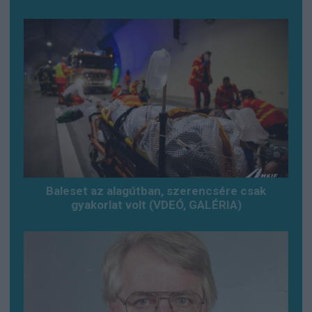
Baleset az alagútban, szerencsére csak
gyakorlat volt (VDEÓ, GALÉRIA)