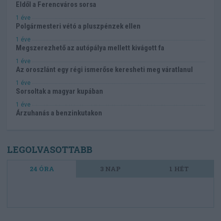
Eldől a Ferencváros sorsa
1 éve
Polgármesteri vétó a pluszpénzek ellen
1 éve
Megszerezhető az autópálya mellett kivágott fa
1 éve
Az oroszlánt egy régi ismerőse keresheti meg váratlanul
1 éve
Sorsoltak a magyar kupában
1 éve
Árzuhanás a benzinkutakon
LEGOLVASOTTABB
24 ÓRA
3 NAP
1 HÉT