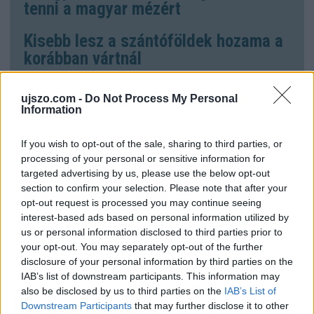
tenni a magyar mézért
Kisebb lesz a szántóföldek hozama a
korábban vártnál
ujszo.com -
Do Not Process My Personal
Information
aratás
agrárminisztérium
If you wish to opt-out of the sale, sharing to third parties, or
processing of your personal or sensitive information for
HOZZÁSZÓLÁSOK
targeted advertising by us, please use the below opt-out
section to confirm your selection. Please note that after your
Kérjük a kommentelőket, hogy tartózkodjanak az
opt-out request is processed you may continue seeing
olyan kommentek megírásától, melyek mások
interest-based ads based on personal information utilized by
személyiségi jogait sérthetik. Egyben felhívjuk
us or personal information disclosed to third parties prior to
figyelmüket, hogy a kommentekhez tartozó IP
your opt-out. You may separately opt-out of the further
címeket a rendszer elraktározza.
disclosure of your personal information by third parties on the
IAB’s list of downstream participants. This information may
also be disclosed by us to third parties on the
IAB’s List of
Downstream Participants
that may further disclose it to other