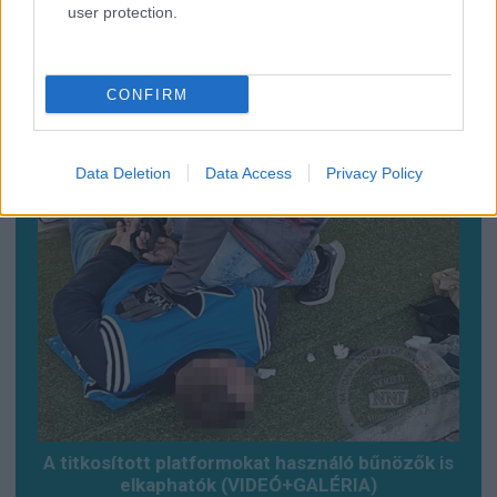
user protection.
CONFIRM
Már látható jelei vannak az autópálya
bővítésének (GALÉRIA)
Data Deletion
Data Access
Privacy Policy
A titkosított platformokat használó bűnözők is
elkaphatók (VIDEÓ+GALÉRIA)