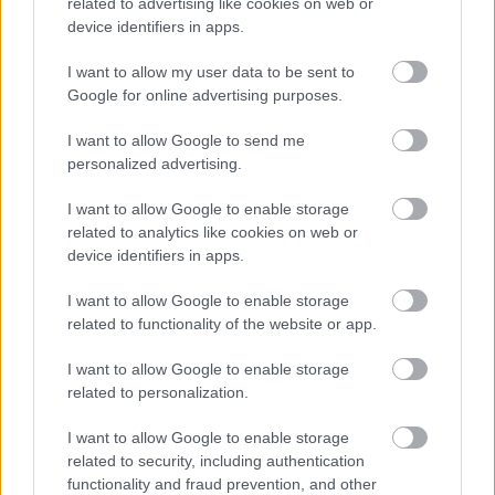
related to advertising like cookies on web or
device identifiers in apps.
HAZA ÉS NAGYVILÁG
Megszerezhető az autópálya mellett kivágott
I want to allow my user data to be sent to
fa
Google for online advertising purposes.
I want to allow Google to send me
Az oroszlánt egy régi ismerőse keresheti
personalized advertising.
meg váratlanul
I want to allow Google to enable storage
related to analytics like cookies on web or
device identifiers in apps.
I want to allow Google to enable storage
LEGFRISSEBB GALÉRIÁK
related to functionality of the website or app.
I want to allow Google to enable storage
related to personalization.
I want to allow Google to enable storage
related to security, including authentication
functionality and fraud prevention, and other