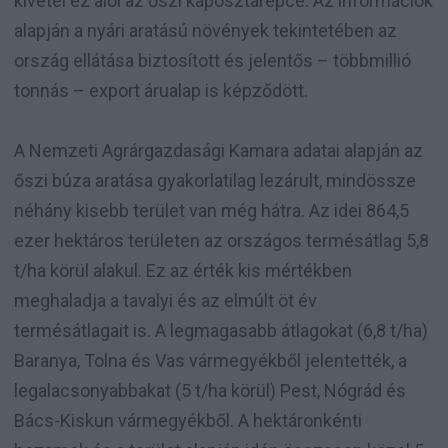
kivétel ez alól az őszi káposztarepce. Az információk
alapján a nyári aratású növények tekintetében az
ország ellátása biztosított és jelentős
–
többmillió
tonnás
–
export árualap is képződött.
A Nemzeti Agrárgazdasági Kamara adatai alapján az
őszi búza aratása gyakorlatilag lezárult, mindössze
néhány kisebb terület van még hátra. Az idei 864,5
ezer hektáros területen az országos termésátlag 5,8
t/ha körül alakul. Ez az érték kis mértékben
meghaladja a tavalyi és az elmúlt öt év
termésátlagait is. A legmagasabb átlagokat (6,8 t/ha)
Baranya, Tolna és Vas vármegyékből jelentették, a
legalacsonyabbakat (5 t/ha körül) Pest, Nógrád és
Bács-Kiskun vármegyékből. A hektáronkénti