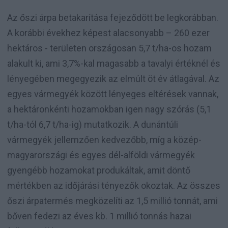
Az őszi árpa betakarítása fejeződött be legkorábban.
A korábbi évekhez képest alacsonyabb – 260 ezer
hektáros - területen országosan 5,7 t/ha-os hozam
alakult ki, ami 3,7%-kal magasabb a tavalyi értéknél és
lényegében megegyezik az elmúlt öt év átlagával. Az
egyes vármegyék között lényeges eltérések vannak,
a hektáronkénti hozamokban igen nagy szórás (5,1
t/ha-tól 6,7 t/ha-ig) mutatkozik. A dunántúli
vármegyék jellemzően kedvezőbb, míg a közép-
magyarországi és egyes dél-alföldi vármegyék
gyengébb hozamokat produkáltak, amit döntő
mértékben az időjárási tényezők okoztak. Az összes
őszi árpatermés megközelíti az 1,5 millió tonnát, ami
bőven fedezi az éves kb. 1 millió tonnás hazai