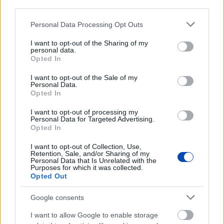
third parties.
ÖNNEK AJÁNLJUK
Please note that this website/app uses one or more Google
Personal Data Processing Opt Outs
services and may gather and store information including but
not limited to your visit or usage behaviour. You may click to
I want to opt-out of the Sharing of my
personal data.
SZÓRAKOZÁS
grant or deny consent to Google and its third-party tags to
Opted In
KVÍZ: Ki született Mikszáthfalván?
use your data for below specified purposes in below Google
consent section.
I want to opt-out of the Sale of my
Personal Data.
Opted In
BŰNÜGY ÉS BALESET
Egy bolgár kamionos mágnessel manipulálta
I want to opt-out of processing my
a pihenőidőt
Personal Data for Targeted Advertising.
Opted In
I want to opt-out of Collection, Use,
SPORT
Retention, Sale, and/or Sharing of my
Eldől a Ferencváros sorsa
Personal Data that Is Unrelated with the
Purposes for which it was collected.
Opted Out
Google consents
HELYI HÍREK
Polgármesteri vétó a pluszpénzek ellen
I want to allow Google to enable storage