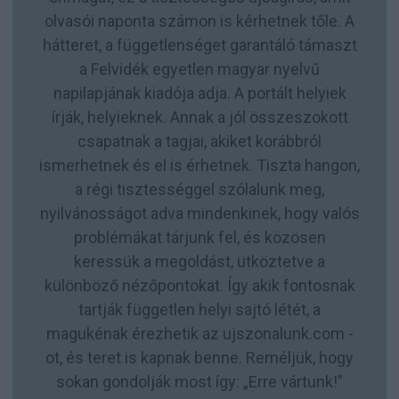
olvasói naponta számon is kérhetnek tőle. A
hátteret, a függetlenséget garantáló támaszt
a Felvidék egyetlen magyar nyelvű
napilapjának kiadója adja. A portált helyiek
írják, helyieknek. Annak a jól összeszokott
csapatnak a tagjai, akiket korábbról
ismerhetnek és el is érhetnek. Tiszta hangon,
a régi tisztességgel szólalunk meg,
nyilvánosságot adva mindenkinek, hogy valós
problémákat tárjunk fel, és közösen
keressük a megoldást, ütköztetve a
különböző nézőpontokat. Így akik fontosnak
tartják független helyi sajtó létét, a
magukénak érezhetik az ujszonalunk.com -
ot, és teret is kapnak benne. Reméljük, hogy
sokan gondolják most így: „Erre vártunk!”