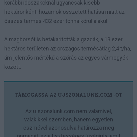
korábbi időszakoknál ugyancsak kisebb
hektáronkénti hozamok összetett hatása miatt az
összes termés 432 ezer tonna körül alakul.
A magborsót is betakarították a gazdák, a 13 ezer
hektáros területen az országos termésátlag 2,4 t/ha,
ám jelentős mértékű a szórás az egyes vármegyék
között.
TÁMOGASSA AZ UJSZONALUNK.COM -OT
Az ujszonalunk.com nem valamivel,
valakikkel szemben, hanem egyetlen
eszmével azonosulva határozza meg
önmagát, ez a tisztességes újságírás, amit