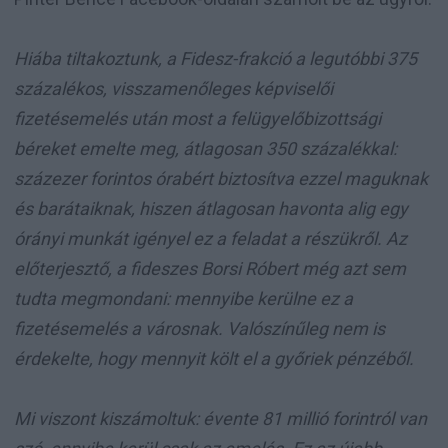
Hiába tiltakoztunk, a Fidesz-frakció a legutóbbi 375
százalékos, visszamenőleges képviselői
fizetésemelés után most a felügyelőbizottsági
béreket emelte meg, átlagosan 350 százalékkal:
százezer forintos órabért biztosítva ezzel maguknak
és barátaiknak, hiszen átlagosan havonta alig egy
órányi munkát igényel ez a feladat a részükről. Az
előterjesztő, a fideszes Borsi Róbert még azt sem
tudta megmondani: mennyibe kerülne ez a
fizetésemelés a városnak. Valószínűleg nem is
érdekelte, hogy mennyit költ el a győriek pénzéből.
Mi viszont kiszámoltuk: évente 81 millió forintról van