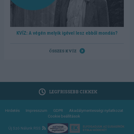
KVÍZ: A végén melyik igével lesz ebből mondás?
ÖSSZES KVÍZ
LEGFRISSEBB CIKKEK
Footer
Hirdetés
Impresszum
GDPR
Akadálymentességi nyilatkozat
Cookie beállítások
menu
Új Szó Nálunk RSS