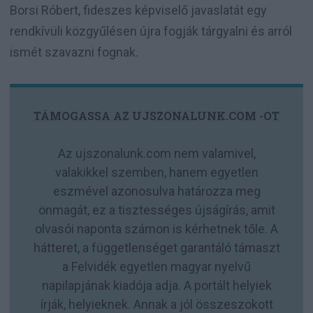
Borsi Róbert, fideszes képviselő javaslatát egy
rendkívüli közgyűlésen újra fogják tárgyalni és arról
ismét szavazni fognak.
TÁMOGASSA AZ UJSZONALUNK.COM -OT
Az ujszonalunk.com nem valamivel,
valakikkel szemben, hanem egyetlen
eszmével azonosulva határozza meg
önmagát, ez a tisztességes újságírás, amit
olvasói naponta számon is kérhetnek tőle. A
hátteret, a függetlenséget garantáló támaszt
a Felvidék egyetlen magyar nyelvű
napilapjának kiadója adja. A portált helyiek
írják, helyieknek. Annak a jól összeszokott