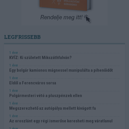
LEGFRISSEBB
1 éve
KVÍZ: Ki született Mikszáthfalván?
1 éve
Egy bolgár kamionos mágnessel manipulálta a pihenőidőt
1 éve
Eldől a Ferencváros sorsa
1 éve
Polgármesteri vétó a pluszpénzek ellen
1 éve
Megszerezhető az autópálya mellett kivágott fa
1 éve
Az oroszlánt egy régi ismerőse keresheti meg váratlanul
1 éve