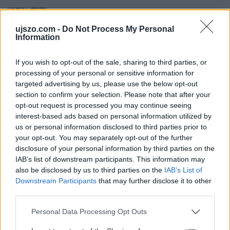
BŰNÜGY ÉS BALESET
Egy bolgár kamionos mágnessel manipulálta
ujszo.com -
Do Not Process My Personal
a pihenőidőt
Information
If you wish to opt-out of the sale, sharing to third parties, or
SPORT
processing of your personal or sensitive information for
Eldől a Ferencváros sorsa
targeted advertising by us, please use the below opt-out
section to confirm your selection. Please note that after your
opt-out request is processed you may continue seeing
interest-based ads based on personal information utilized by
HELYI HÍREK
Polgármesteri vétó a pluszpénzek ellen
us or personal information disclosed to third parties prior to
your opt-out. You may separately opt-out of the further
disclosure of your personal information by third parties on the
IAB’s list of downstream participants. This information may
HAZA ÉS NAGYVILÁG
also be disclosed by us to third parties on the
IAB’s List of
Megszerezhető az autópálya mellett kivágott
Downstream Participants
that may further disclose it to other
fa
third parties.
Please note that this website/app uses one or more Google
Personal Data Processing Opt Outs
Az oroszlánt egy régi ismerőse keresheti
services and may gather and store information including but
meg váratlanul