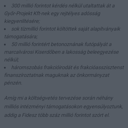
300 millió forintot kérdés nélkül utaltattak át a
Győr-Projekt Kft-nek egy rejtélyes adósság
kiegyenlítésére;
sok tízmillió forintot költöttek saját alapítványaik
támogatására;
50 millió forintért betonoznának futópályát a
marcalvárosi Kiserdőben a lakosság beleegyezése
nélkül;
háromszobás frakcióirodát és frakcióasszisztenst
finanszíroztatnak maguknak az önkormányzat
pénzén.
Amíg mi a költségvetés tervezése során néhány
milliós intézményi támogatásokon egyensúlyoztunk,
addig a Fidesz több száz millió forintot szórt el.