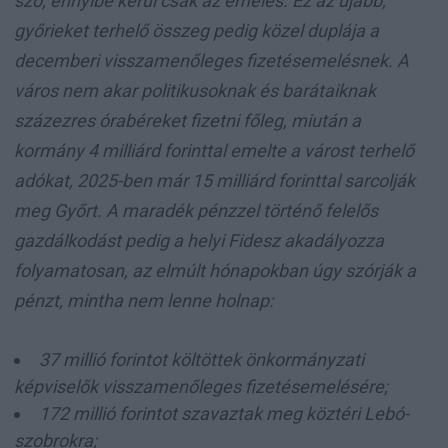
szó, ennyibe kerül csak az emelés. Ez az újabb,
győrieket terhelő összeg pedig közel duplája a
decemberi visszamenőleges fizetésemelésnek. A
város nem akar politikusoknak és barátaiknak
százezres órabéreket fizetni főleg, miután a
kormány 4 milliárd forinttal emelte a várost terhelő
adókat, 2025-ben már 15 milliárd forinttal sarcolják
meg Győrt. A maradék pénzzel történő felelős
gazdálkodást pedig a helyi Fidesz akadályozza
folyamatosan, az elmúlt hónapokban úgy szórják a
pénzt, mintha nem lenne holnap:
37 millió forintot költöttek önkormányzati
képviselők visszamenőleges fizetésemelésére;
172 millió forintot szavaztak meg köztéri Lebó-
szobrokra;