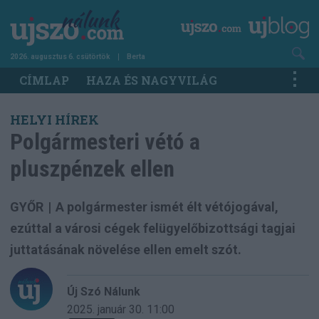
Ugrás
a
tartalomra
2026. augusztus 6. csütörtök
Berta
Main
CÍMLAP
HAZA ÉS NAGYVILÁG
navigation
HELYI HÍREK
Polgármesteri vétó a
pluszpénzek ellen
GYŐR
|
A polgármester ismét élt vétójogával,
ezúttal a városi cégek felügyelőbizottsági tagjai
juttatásának növelése ellen emelt szót.
Új Szó Nálunk
2025. január 30.
11:00