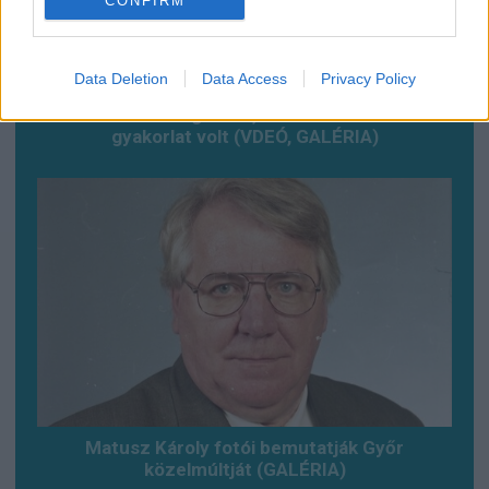
CONFIRM
Data Deletion
Data Access
Privacy Policy
Baleset az alagútban, szerencsére csak
gyakorlat volt (VDEÓ, GALÉRIA)
Matusz Károly fotói bemutatják Győr
közelmúltját (GALÉRIA)