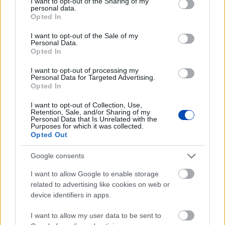
not limited to your visit or usage behaviour. You may click to
I want to opt-out of the Sharing of my
personal data.
grant or deny consent to Google and its third-party tags to
Opted In
use your data for below specified purposes in below Google
consent section.
I want to opt-out of the Sale of my
Personal Data.
Opted In
LEGFRISSEBB GALÉRIÁK
I want to opt-out of processing my
Personal Data for Targeted Advertising.
Opted In
I want to opt-out of Collection, Use,
Retention, Sale, and/or Sharing of my
Personal Data that Is Unrelated with the
Purposes for which it was collected.
Opted Out
Google consents
I want to allow Google to enable storage
related to advertising like cookies on web or
device identifiers in apps.
Már látható jelei vannak az autópálya
bővítésének (GALÉRIA)
I want to allow my user data to be sent to