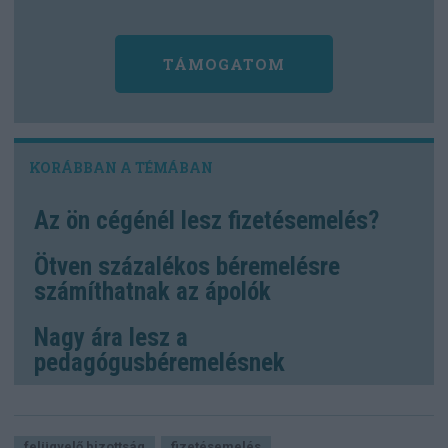
TÁMOGATOM
Az ön cégénél lesz fizetésemelés?
Ötven százalékos béremelésre
számíthatnak az ápolók
Nagy ára lesz a
pedagógusbéremelésnek
felügyelő bizottság
fizetésemelés