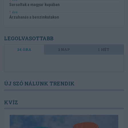
Sorsoltak a magyar kupában
1 éve
Árzuhanás a benzinkutakon
LEGOLVASOTTABB
24 ÓRA
3 NAP
1 HÉT
ÚJ SZÓ NÁLUNK TRENDIK
KVÍZ