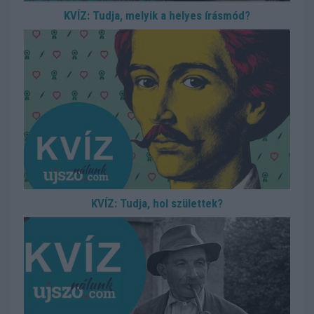
KVÍZ: Tudja, melyik a helyes írásmód?
KVÍZ: Tudja, hol születtek?