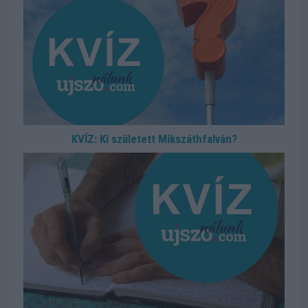
KVÍZ: Ki született Mikszáthfalván?