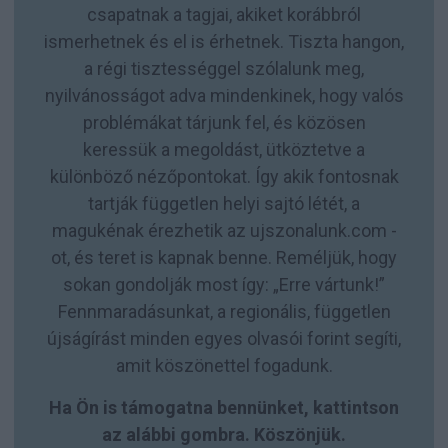
csapatnak a tagjai, akiket korábbról
ismerhetnek és el is érhetnek. Tiszta hangon,
a régi tisztességgel szólalunk meg,
nyilvánosságot adva mindenkinek, hogy valós
problémákat tárjunk fel, és közösen
keressük a megoldást, ütköztetve a
különböző nézőpontokat. Így akik fontosnak
tartják független helyi sajtó létét, a
magukénak érezhetik az ujszonalunk.com -
ot, és teret is kapnak benne. Reméljük, hogy
sokan gondolják most így: „Erre vártunk!”
Fennmaradásunkat, a regionális, független
újságírást minden egyes olvasói forint segíti,
amit köszönettel fogadunk.
Ha Ön is támogatna bennünket, kattintson
az alábbi gombra. Köszönjük.