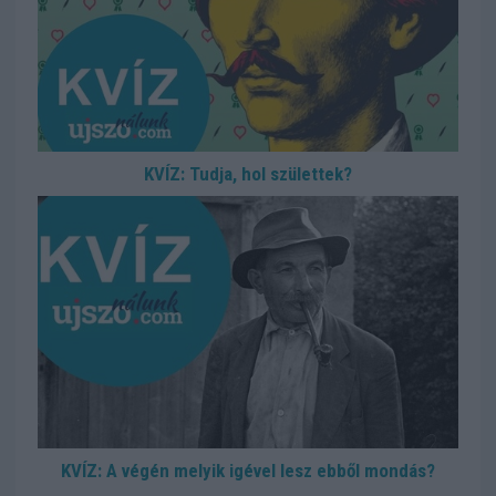
KVÍZ: Tudja, hol születtek?
KVÍZ: A végén melyik igével lesz ebből mondás?