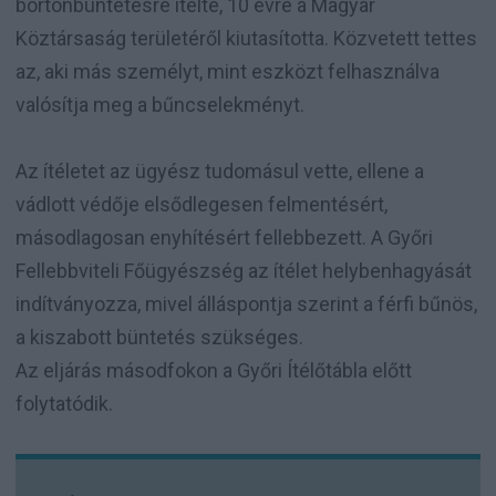
börtönbüntetésre ítélte, 10 évre a Magyar
Köztársaság területéről kiutasította. Közvetett tettes
az, aki más személyt, mint eszközt felhasználva
valósítja meg a bűncselekményt.
Az ítéletet az ügyész tudomásul vette, ellene a
vádlott védője elsődlegesen felmentésért,
másodlagosan enyhítésért fellebbezett.
A Győri
Fellebbviteli Főügyészség az ítélet helybenhagyását
indítványozza, mivel álláspontja szerint a férfi bűnös,
a kiszabott büntetés szükséges.
Az eljárás másodfokon a Győri Ítélőtábla előtt
folytatódik.