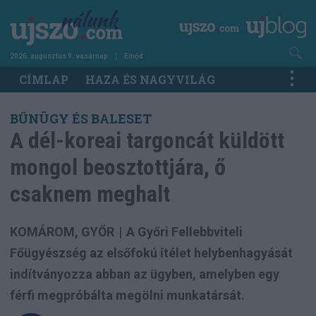
Ugrás
a
tartalomra
2026. augusztus 9. vasárnap
Emőd
Main
CÍMLAP
HAZA ÉS NAGYVILÁG
navigation
BŰNÜGY ÉS BALESET
A dél-koreai targoncát küldött
mongol beosztottjára, ő
csaknem meghalt
KOMÁROM, GYŐR
|
A Győri Fellebbviteli
Főügyészség az elsőfokú ítélet helybenhagyását
indítványozza abban az ügyben, amelyben egy
férfi megpróbálta megölni munkatársát.