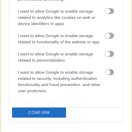
I want to allow Google to enable storage
related to analytics like cookies on web or
device identifiers in apps.
A titkosított platformokat használó bűnözők is
I want to allow Google to enable storage
elkaphatók (VIDEÓ+GALÉRIA)
related to functionality of the website or app.
I want to allow Google to enable storage
related to personalization.
I want to allow Google to enable storage
related to security, including authentication
functionality and fraud prevention, and other
user protection.
CONFIRM
Baleset az alagútban, szerencsére csak
gyakorlat volt (VDEÓ, GALÉRIA)