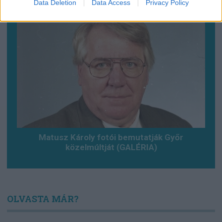
Data Deletion
Data Access
Privacy Policy
Matusz Károly fotói bemutatják Győr
közelmúltját (GALÉRIA)
OLVASTA MÁR?