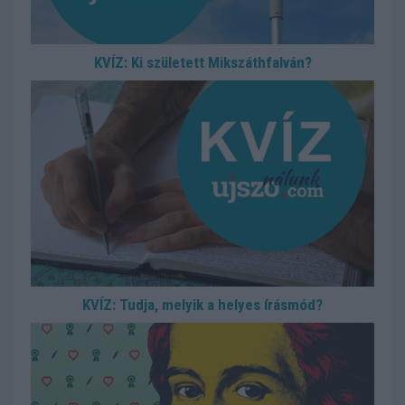
KVÍZ: Ki született Mikszáthfalván?
KVÍZ: Tudja, melyik a helyes írásmód?