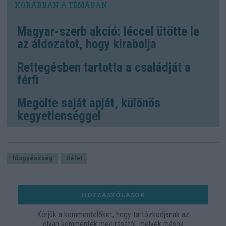
Magyar-szerb akció: léccel ütötte le
az áldozatot, hogy kirabolja
Rettegésben tartotta a családját a
férfi
Megölte saját apját, különös
kegyetlenséggel
főügyészség
ítélet
HOZZÁSZÓLÁSOK
Kérjük a kommentelőket, hogy tartózkodjanak az
olyan kommentek megírásától, melyek mások