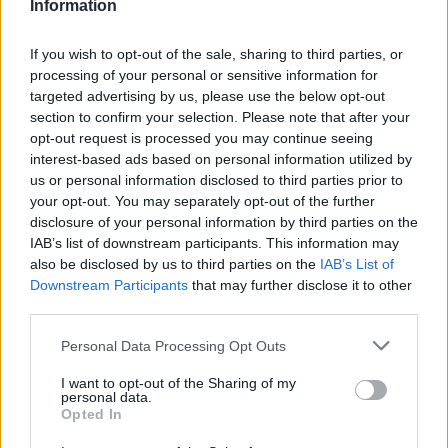
Information
Eldől a Ferencváros sorsa
If you wish to opt-out of the sale, sharing to third parties, or
processing of your personal or sensitive information for
HELYI HÍREK
targeted advertising by us, please use the below opt-out
Polgármesteri vétó a pluszpénzek ellen
section to confirm your selection. Please note that after your
opt-out request is processed you may continue seeing
interest-based ads based on personal information utilized by
us or personal information disclosed to third parties prior to
HAZA ÉS NAGYVILÁG
your opt-out. You may separately opt-out of the further
Megszerezhető az autópálya mellett kivágott
disclosure of your personal information by third parties on the
fa
IAB’s list of downstream participants. This information may
also be disclosed by us to third parties on the
IAB’s List of
Downstream Participants
that may further disclose it to other
Az oroszlánt egy régi ismerőse keresheti
third parties.
meg váratlanul
Please note that this website/app uses one or more Google
Personal Data Processing Opt Outs
services and may gather and store information including but
not limited to your visit or usage behaviour. You may click to
I want to opt-out of the Sharing of my
personal data.
grant or deny consent to Google and its third-party tags to
Opted In
use your data for below specified purposes in below Google
LEGFRISSEBB GALÉRIÁK
consent section.