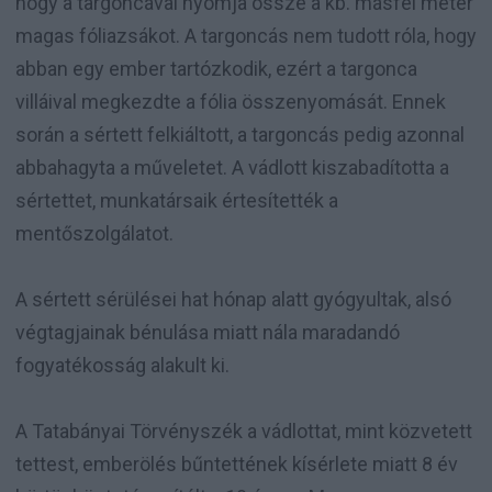
hogy a targoncával nyomja össze a kb. másfél méter
magas fóliazsákot. A targoncás nem tudott róla, hogy
abban egy ember tartózkodik, ezért a targonca
villáival megkezdte a fólia összenyomását. Ennek
során a sértett felkiáltott, a targoncás pedig azonnal
abbahagyta a műveletet. A vádlott kiszabadította a
sértettet, munkatársaik értesítették a
mentőszolgálatot.
A sértett sérülései hat hónap alatt gyógyultak, alsó
végtagjainak bénulása miatt nála maradandó
fogyatékosság alakult ki.
A Tatabányai Törvényszék a vádlottat, mint közvetett
tettest, emberölés bűntettének kísérlete miatt 8 év