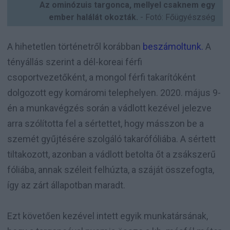
Az ominózuis targonca, mellyel csaknem egy
ember halálát okozták.
- Fotó: Főügyészség
A hihetetlen történetről korábban
beszámoltunk.
A
tényállás szerint a dél-koreai férfi
csoportvezetőként, a mongol férfi takarítóként
dolgozott egy komáromi telephelyen. 2020. május 9-
én a munkavégzés során a vádlott kezével jelezve
arra szólította fel a sértettet, hogy másszon be a
szemét gyűjtésére szolgáló takarófóliába. A sértett
tiltakozott, azonban a vádlott betolta őt a zsákszerű
fóliába, annak széleit felhúzta, a száját összefogta,
így az zárt állapotban maradt.
Ezt követően kezével intett egyik munkatársának,