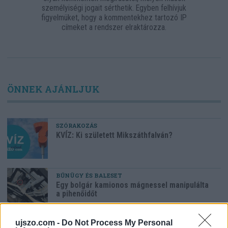
személyiségi jogait sérthetik. Egyben felhívjuk
figyelmüket, hogy a kommentekhez tartozó IP
címeket a rendszer elraktározza.
ÖNNEK AJÁNLJUK
SZÓRAKOZÁS
KVÍZ: Ki született Mikszáthfalván?
BŰNÜGY ÉS BALESET
Egy bolgár kamionos mágnessel manipulálta
a pihenőidőt
ujszo.com -
Do Not Process My Personal
SPORT