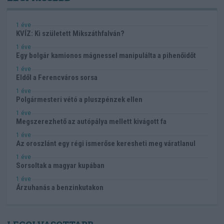
1 éve
KVÍZ: Ki született Mikszáthfalván?
1 éve
Egy bolgár kamionos mágnessel manipulálta a pihenőidőt
1 éve
Eldől a Ferencváros sorsa
1 éve
Polgármesteri vétó a pluszpénzek ellen
1 éve
Megszerezhető az autópálya mellett kivágott fa
1 éve
Az oroszlánt egy régi ismerőse keresheti meg váratlanul
1 éve
Sorsoltak a magyar kupában
1 éve
Árzuhanás a benzinkutakon