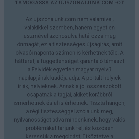
TÁMOGASSA AZ UJSZONALUNK.COM -OT
Az ujszonalunk.com nem valamivel,
valakikkel szemben, hanem egyetlen
eszmével azonosulva határozza meg
önmagát, ez a tisztességes újságírás, amit
olvasói naponta számon is kérhetnek tőle. A
hátteret, a függetlenséget garantáló támaszt
a Felvidék egyetlen magyar nyelvű
napilapjának kiadója adja. A portált helyiek
írják, helyieknek. Annak a jól összeszokott
csapatnak a tagjai, akiket korábbról
ismerhetnek és el is érhetnek. Tiszta hangon,
a régi tisztességgel szólalunk meg,
nyilvánosságot adva mindenkinek, hogy valós
problémákat tárjunk fel, és közösen
keressük a megoldást, ütköztetve a