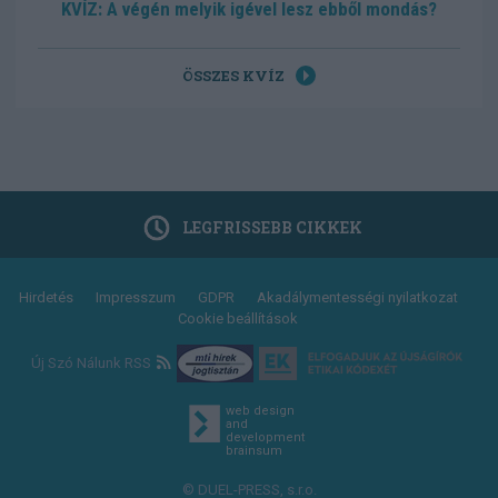
KVÍZ: A végén melyik igével lesz ebből mondás?
ÖSSZES KVÍZ
LEGFRISSEBB CIKKEK
Footer
Hirdetés
Impresszum
GDPR
Akadálymentességi nyilatkozat
Cookie beállítások
menu
Új Szó Nálunk RSS
web design
and
development
brainsum
© DUEL-PRESS, s.r.o.