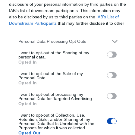
disclosure of your personal information by third parties on the
LEGFRISSEBB GALÉRIÁK
IAB’s list of downstream participants. This information may
also be disclosed by us to third parties on the
IAB’s List of
Downstream Participants
that may further disclose it to other
third parties.
Please note that this website/app uses one or more Google
Personal Data Processing Opt Outs
services and may gather and store information including but
not limited to your visit or usage behaviour. You may click to
I want to opt-out of the Sharing of my
personal data.
grant or deny consent to Google and its third-party tags to
Opted In
use your data for below specified purposes in below Google
consent section.
I want to opt-out of the Sale of my
Personal Data.
Opted In
Már látható jelei vannak az autópálya
bővítésének (GALÉRIA)
I want to opt-out of processing my
Personal Data for Targeted Advertising.
Opted In
I want to opt-out of Collection, Use,
Retention, Sale, and/or Sharing of my
Personal Data that Is Unrelated with the
Purposes for which it was collected.
Opted Out