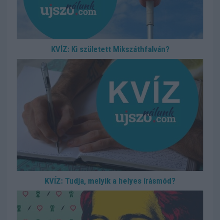
KVÍZ: Ki született Mikszáthfalván?
KVÍZ: Tudja, melyik a helyes írásmód?