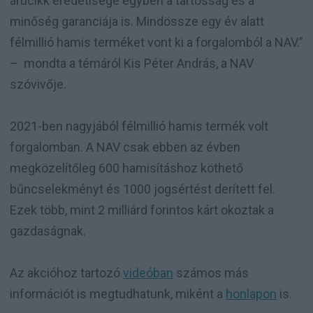
árucikk eredetisége egyben a tartósság és a
minőség garanciája is. Mindössze egy év alatt
félmillió hamis terméket vont ki a forgalomból a NAV.”
– mondta a témáról Kis Péter András, a NAV
szóvivője.
2021-ben nagyjából félmillió hamis termék volt
forgalomban. A NAV csak ebben az évben
megközelítőleg 600 hamisításhoz köthető
bűncselekményt és 1000 jogsértést derített fel.
Ezek több, mint 2 milliárd forintos kárt okoztak a
gazdaságnak.
Az akcióhoz tartozó
videóban
számos más
információt is megtudhatunk, miként a
honlapon
is.