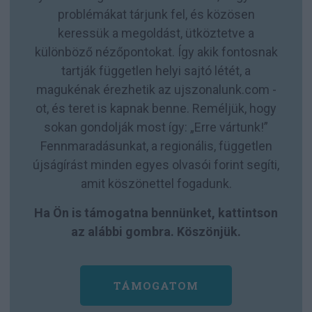
problémákat tárjunk fel, és közösen
keressük a megoldást, ütköztetve a
különböző nézőpontokat. Így akik fontosnak
tartják független helyi sajtó létét, a
magukénak érezhetik az ujszonalunk.com -
ot, és teret is kapnak benne. Reméljük, hogy
sokan gondolják most így: „Erre vártunk!”
Fennmaradásunkat, a regionális, független
újságírást minden egyes olvasói forint segíti,
amit köszönettel fogadunk.
Ha Ön is támogatna bennünket, kattintson
az alábbi gombra. Köszönjük.
TÁMOGATOM