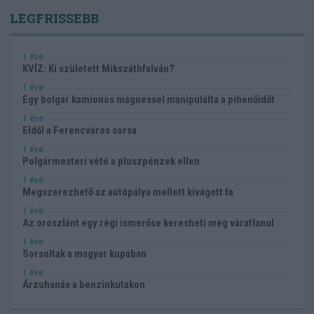
LEGFRISSEBB
1 éve
KVÍZ: Ki született Mikszáthfalván?
1 éve
Egy bolgár kamionos mágnessel manipulálta a pihenőidőt
1 éve
Eldől a Ferencváros sorsa
1 éve
Polgármesteri vétó a pluszpénzek ellen
1 éve
Megszerezhető az autópálya mellett kivágott fa
1 éve
Az oroszlánt egy régi ismerőse keresheti meg váratlanul
1 éve
Sorsoltak a magyar kupában
1 éve
Árzuhanás a benzinkutakon