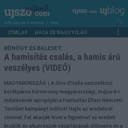
Ugrás
a
tartalomra
2026. augusztus 9. vasárnap
Emőd
Main
CÍMLAP
HAZA ÉS NAGYVILÁG
navigation
BŰNÜGY ÉS BALESET
A hamisítás csalás, a hamis árú
veszélyes (VIDEÓ)
MAGYARORSZÁG
|
A Giro d’Italia nemzetközi
kerékpáros körverseny magyarországi, május 6-i
indulásának apropóján a Hamisítás Elleni Nemzeti
Testület kampányt indított Hajts az eredetire!
címmel. Fel akarják hívni a figyelmet az eredeti
biciklik és alkatrészek vásárlásának előnyeire és a