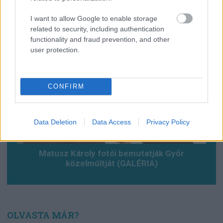
Baleset az alagútban, szerencsére csak
gyakorlat volt (VDEÓ, GALÉRIA)
I want to allow Google to enable storage
related to security, including authentication
functionality and fraud prevention, and other
user protection.
CONFIRM
Data Deletion
Data Access
Privacy Policy
Matusz Károly fotói bemutatják Győr
közelmúltját (GALÉRIA)
OLVASTA MÁR?