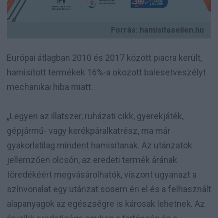
Forrás: hamisitasellen.hu
Európai átlagban 2010 és 2017 között piacra került,
hamisított termékek 16%-a okozott balesetveszélyt
mechanikai hiba miatt.
„Legyen az illatszer, ruházati cikk, gyerekjáték,
gépjármű- vagy kerékpáralkatrész, ma már
gyakorlatilag mindent hamisítanak. Az utánzatok
jellemzően olcsón, az eredeti termék árának
töredékéért megvásárolhatók, viszont ugyanazt a
színvonalat egy utánzat sosem éri el és a felhasznált
alapanyagok az egészségre is károsak lehetnek. Az