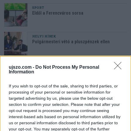
SPORT
Eldől a Ferencváros sorsa
HELYI HÍREK
Polgármesteri vétó a pluszpénzek ellen
HAZA ÉS NAGYVILÁG
ujszo.com -
Do Not Process My Personal
Megszerezhető az autópálya mellett kivágott
Information
fa
If you wish to opt-out of the sale, sharing to third parties, or
processing of your personal or sensitive information for
Az oroszlánt egy régi ismerőse keresheti
targeted advertising by us, please use the below opt-out
meg váratlanul
section to confirm your selection. Please note that after your
opt-out request is processed you may continue seeing
interest-based ads based on personal information utilized by
us or personal information disclosed to third parties prior to
your opt-out. You may separately opt-out of the further