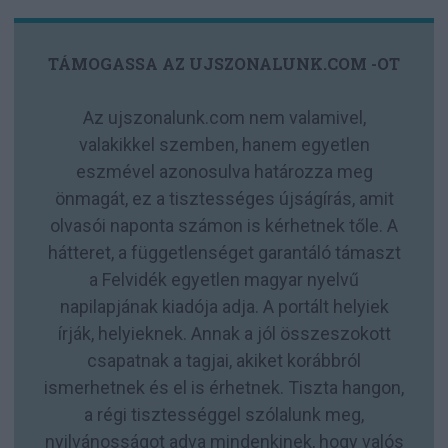
TÁMOGASSA AZ UJSZONALUNK.COM -OT
Az ujszonalunk.com nem valamivel,
valakikkel szemben, hanem egyetlen
eszmével azonosulva határozza meg
önmagát, ez a tisztességes újságírás, amit
olvasói naponta számon is kérhetnek tőle. A
hátteret, a függetlenséget garantáló támaszt
a Felvidék egyetlen magyar nyelvű
napilapjának kiadója adja. A portált helyiek
írják, helyieknek. Annak a jól összeszokott
csapatnak a tagjai, akiket korábbról
ismerhetnek és el is érhetnek. Tiszta hangon,
a régi tisztességgel szólalunk meg,
nyilvánosságot adva mindenkinek, hogy valós