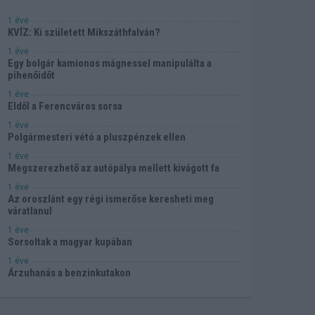
1 éve
KVÍZ: Ki született Mikszáthfalván?
1 éve
Egy bolgár kamionos mágnessel manipulálta a
pihenőidőt
1 éve
Eldől a Ferencváros sorsa
1 éve
Polgármesteri vétó a pluszpénzek ellen
1 éve
Megszerezhető az autópálya mellett kivágott fa
1 éve
Az oroszlánt egy régi ismerőse keresheti meg
váratlanul
1 éve
Sorsoltak a magyar kupában
1 éve
Árzuhanás a benzinkutakon