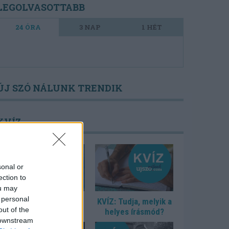
LEGOLVASOTTABB
24 ÓRA
3 NAP
1 HÉT
ÚJ SZÓ NÁLUNK TRENDIK
KVÍZ
sonal or
ection to
ou may
 personal
KVÍZ: Ki született
KVÍZ: Tudja, melyik a
out of the
Mikszáthfalván?
helyes írásmód?
 downstream