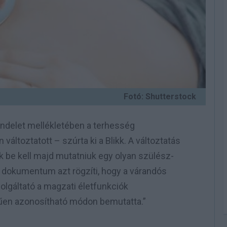
Fotó: Shutterstock
ndelet mellékletében a terhesség
ltoztatott – szúrta ki a Blikk. A változtatás
ek be kell majd mutatniuk egy olyan szülész-
ely dokumentum azt rögzíti, hogy a várandós
gáltató a magzati életfunkciók
űen azonosítható módon bemutatta.”