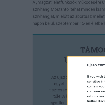
A „magzati életfunkciók működésére u
szívhang. Mostantól tehát minden kism
szívhangját, mielőtt az abortusz mellet
napon belül, szeptember 15-én életbe 
TÁMO
UJSZONAL
ujszo.com
If you wish 
Az ujszonalunk.com nem val
sensitive in
egyetlen eszmével azonosu
confirm you
tisztességes újságírás, amit 
continue se
tőle. A hátteret, a függetle
information 
further disc
egyetlen magyar nyelvű napilap