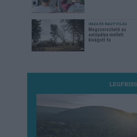
HAZA ÉS NAGYVILÁG
Megszerezhető az
autópálya mellett
kivágott fa
LEGFRIS