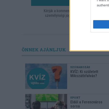
HOZZ
authenti
Kérjük a kommentelőket, hogy tartózkodja
személyiségi jogait sérthetik. Egyben fel
címeket a re
ÖNNEK AJÁNLJUK
SZÓRAKOZÁS
KVÍZ: Ki született
Mikszáthfalván?
SPORT
Eldől a Ferencváros
sorsa