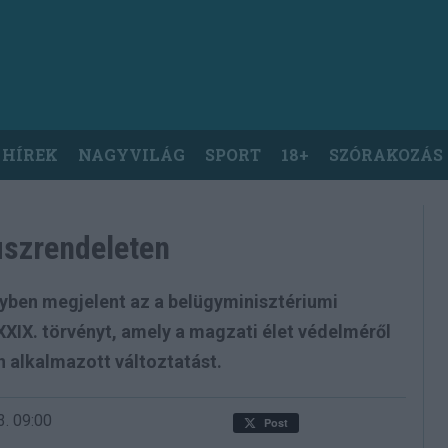
 HÍREK
NAGYVILÁG
SPORT
18+
SZÓRAKOZÁS
tuszrendeleten
yben megjelent az a belügyminisztériumi
LXXIX. törvényt, amely a magzati élet védelméről
n alkalmazott változtatást.
3.
09:00
Post