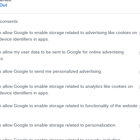
Out
consents
o allow Google to enable storage related to advertising like cookies on
 III. – Ha nem születik meg a
evice identifiers in apps.
o allow my user data to be sent to Google for online advertising
s.
i II. – Kedvezőbb a Tb
to allow Google to send me personalized advertising.
 egy új adót
o allow Google to enable storage related to analytics like cookies on
evice identifiers in apps.
o allow Google to enable storage related to functionality of the website
o allow Google to enable storage related to personalization.
o allow Google to enable storage related to security, including