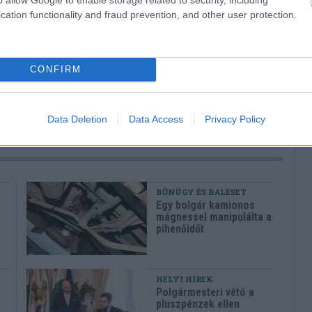
ÁSZÓLÁSOK
cation functionality and fraud prevention, and other user protection.
nak az olyan kommentek megírásától, melyek mások
hívjuk figyelmüket, hogy a kommentekhez tartozó IP
ndszer elraktározza.
CONFIRM
Data Deletion
Data Access
Privacy Policy
BŰNÜGY ÉS BALESET
Egy bolgár kamionos
mágnessel manipulálta a
pihenőidőt
HELYI HÍREK
Polgármesteri vétó a
pluszpénzek ellen