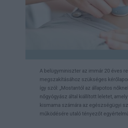
A belügyminiszter az immár 20 éves re
megszakításához szükséges kérőlapon vá
így szól: „Mostantól az állapotos nőkn
nőgyógyász által kiállított leletet, am
kismama számára az egészségügyi szol
működésére utaló tényezőt egyértelm