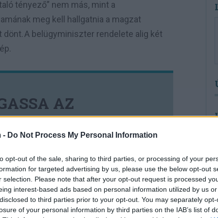
taló tényező” nem más, mint a
amának meg kell hallgatnia a magzat
t dönt. A belügyminiszter rendelete alig két
lép.
GASSA AZ
UNK.COM -OT
 -
Do Not Process My Personal Information
to opt-out of the sale, sharing to third parties, or processing of your per
amivel, valakikkel szemben, hanem
formation for targeted advertising by us, please use the below opt-out s
lva határozza meg önmagát, ez a
r selection. Please note that after your opt-out request is processed y
olvasói naponta számon is kérhetnek
eing interest-based ads based on personal information utilized by us or
nséget garantáló támaszt a Felvidék
disclosed to third parties prior to your opt-out. You may separately opt-
losure of your personal information by third parties on the IAB’s list of
jának kiadója adja. A portált helyiek