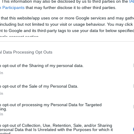
. This information may also be disclosed by us to third parties on the
IA
összeszokott csapatnak a tagjai, akiket
Participants
that may further disclose it to other third parties.
 is érhetnek. Tiszta hangon, a régi
 that this website/app uses one or more Google services and may gath
, nyilvánosságot adva mindenkinek,
including but not limited to your visit or usage behaviour. You may click 
rjunk fel, és közösen keressük a
 to Google and its third-party tags to use your data for below specifi
öző nézőpontokat. Így akik fontosnak
ogle consent section.
tó létét, a magukénak érezhetik az
l Data Processing Opt Outs
is kapnak benne. Reméljük, hogy sokan
unk!” Fennmaradásunkat, a regionális,
o opt-out of the Sharing of my personal data.
 egyes olvasói forint segíti, amit
In
ttel fogadunk.
o opt-out of the Sale of my Personal Data.
et, kattintson az alábbi gombra.
In
szönjük.
to opt-out of processing my Personal Data for Targeted
ing.
In
MOGATOM
o opt-out of Collection, Use, Retention, Sale, and/or Sharing
ersonal Data that Is Unrelated with the Purposes for which it
lected.