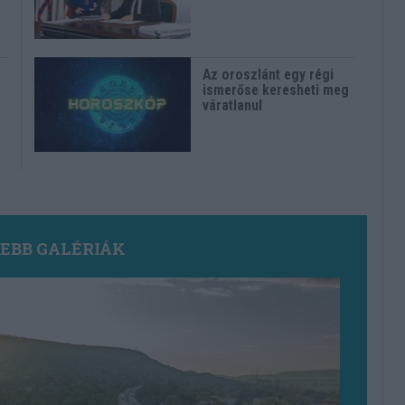
Az oroszlánt egy régi
ismerőse keresheti meg
váratlanul
SEBB GALÉRIÁK