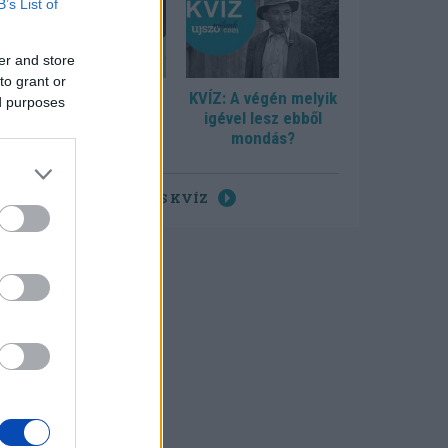
B’s List of
er and store
to grant or
KVÍZ: Tudja, hol
KVÍZ: A végén melyik
ed purposes
születtek?
igével lesz ebből
mondás?
ÖSSZES KVÍZ