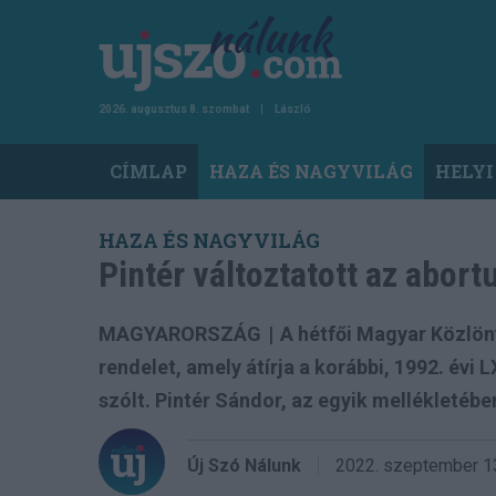
Ugrás
a
tartalomra
2026. augusztus 8. szombat
László
Main
CÍMLAP
HAZA ÉS NAGYVILÁG
HELYI
navigation
HAZA ÉS NAGYVILÁG
Pintér változtatott az abor
MAGYARORSZÁG
|
A hétfői Magyar Közlön
rendelet, amely átírja a korábbi, 1992. évi 
szólt. Pintér Sándor, az egyik mellékletébe
Új Szó Nálunk
2022. szeptember 1