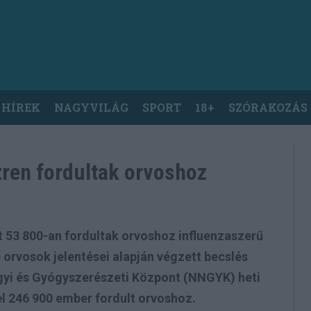
 HÍREK
NAGYVILÁG
SPORT
18+
SZÓRAKOZÁS
ren fordultak orvoshoz
t 53 800-an fordultak orvoshoz influenzaszerű
 orvosok jelentései alapján végzett becslés
gyi és Gyógyszerészeti Központ (NNGYK) heti
el 246 900 ember fordult orvoshoz.