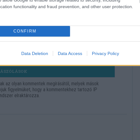
veszélyessé vált a levegő
cation functionality and fraud prevention, and other user protection.
CONFIRM
Data Deletion
Data Access
Privacy Policy
ÁSZÓLÁSOK
nak az olyan kommentek megírásától, melyek mások
hívjuk figyelmüket, hogy a kommentekhez tartozó IP
ndszer elraktározza.