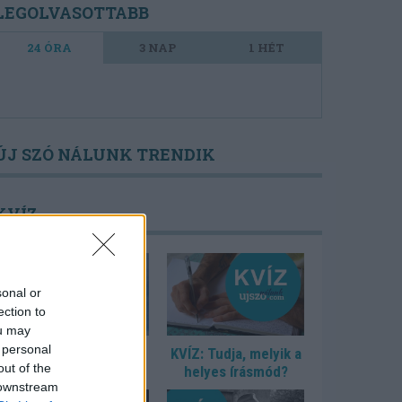
LEGOLVASOTTABB
24 ÓRA
3 NAP
1 HÉT
ÚJ SZÓ NÁLUNK TRENDIK
KVÍZ
sonal or
ection to
ou may
 personal
KVÍZ: Ki született
KVÍZ: Tudja, melyik a
out of the
Mikszáthfalván?
helyes írásmód?
 downstream