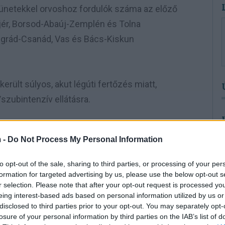
 tünetekkel orvoshoz fordulók száma az előző
ejér, Borsod-Abaúj-Zemplén és Tolna
ngrád-Csanád, Vas és Bács-Kiskun
rült súlyos, akut légúti fertőzés miatt,
szubintenzív ellátásra.
összesen 3913 vizsgálati anyagot dolgoztak
 -
Do Not Process My Personal Information
9 mintában az influenza valamely típusát,
A többi mintában egyéb vírusok jelenlétét
to opt-out of the sale, sharing to third parties, or processing of your per
formation for targeted advertising by us, please use the below opt-out s
r selection. Please note that after your opt-out request is processed y
eing interest-based ads based on personal information utilized by us or
disclosed to third parties prior to your opt-out. You may separately opt-
losure of your personal information by third parties on the IAB’s list of