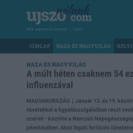
Ugrás
a
tartalomra
2026. augusztus 8. szombat
László
Main
CÍMLAP
HAZA ÉS NAGYVILÁG
HELYI
navigation
HAZA ÉS NAGYVILÁG
A múlt héten csaknem 54 ez
influenzával
MAGYARORSZÁG
|
Január 13. és 19. közöt
tünetekkel a figyelőszolgálatban részt vevő
szerint - közölte a Nemzeti Népegészségü
jelentésében. Akut légúti fertőzés tüneteiv