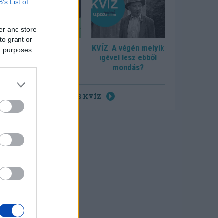
B’s List of
er and store
to grant or
KVÍZ: Tudja, hol
KVÍZ: A végén melyik
ed purposes
születtek?
igével lesz ebből
mondás?
ÖSSZES KVÍZ