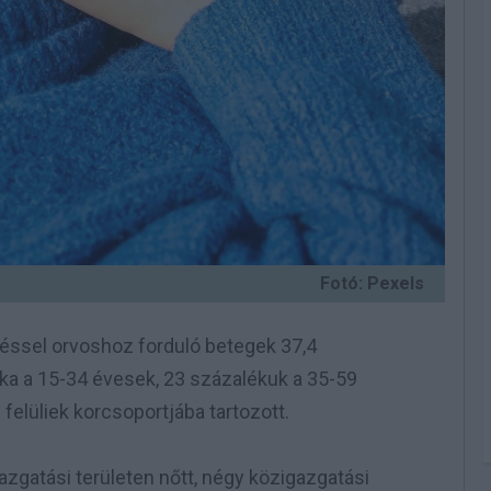
Fotó: Pexels
éssel orvoshoz forduló betegek 37,4
léka a 15-34 évesek, 23 százalékuk a 35-59
felüliek korcsoportjába tartozott.
zgatási területen nőtt, négy közigazgatási