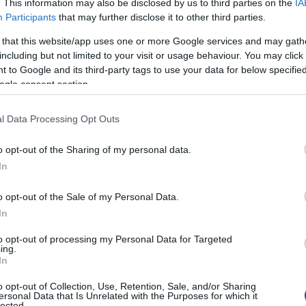
GASSA AZ
. This information may also be disclosed by us to third parties on the
IA
Participants
that may further disclose it to other third parties.
UNK.COM -OT
 that this website/app uses one or more Google services and may gath
including but not limited to your visit or usage behaviour. You may click 
 to Google and its third-party tags to use your data for below specifi
ogle consent section.
amivel, valakikkel szemben, hanem
lva határozza meg önmagát, ez a
l Data Processing Opt Outs
olvasói naponta számon is kérhetnek
nséget garantáló támaszt a Felvidék
o opt-out of the Sharing of my personal data.
jának kiadója adja. A portált helyiek
In
összeszokott csapatnak a tagjai, akiket
o opt-out of the Sale of my Personal Data.
 is érhetnek. Tiszta hangon, a régi
In
, nyilvánosságot adva mindenkinek,
rjunk fel, és közösen keressük a
to opt-out of processing my Personal Data for Targeted
ing.
öző nézőpontokat. Így akik fontosnak
In
tó létét, a magukénak érezhetik az
o opt-out of Collection, Use, Retention, Sale, and/or Sharing
is kapnak benne. Reméljük, hogy sokan
ersonal Data that Is Unrelated with the Purposes for which it
lected.