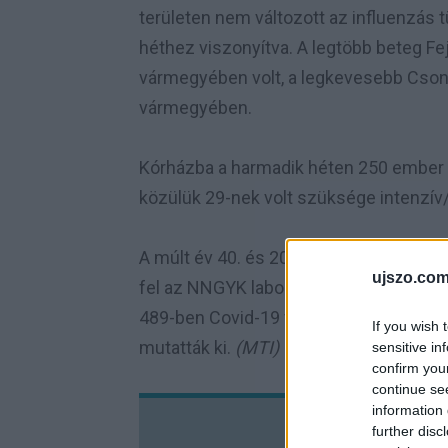
területen nem változott az influenzás
héthez viszonyítva. A legtöbb beteg F
vármegyében volt, a legkevesebb Cso
vármegyében.
Kórházba a harmadik héten 250 ember ke
közülük 29-nek volt szüksége intenzív/
A múlt év 40. és 2025. 3. hete között 
ujszo.com
fel az NNGYK laboratóriumában, ahol 40
489-ben Covid-19 fertőzést igazoltak. 
If you wish 
mutatták ki.
(MTI)
sensitive in
confirm you
continue se
information 
further disc