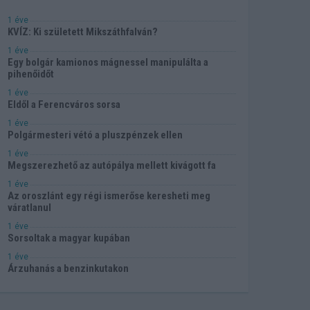
1 éve
KVÍZ: Ki született Mikszáthfalván?
1 éve
Egy bolgár kamionos mágnessel manipulálta a
pihenőidőt
1 éve
Eldől a Ferencváros sorsa
1 éve
Polgármesteri vétó a pluszpénzek ellen
1 éve
Megszerezhető az autópálya mellett kivágott fa
1 éve
Az oroszlánt egy régi ismerőse keresheti meg
váratlanul
1 éve
Sorsoltak a magyar kupában
1 éve
Árzuhanás a benzinkutakon