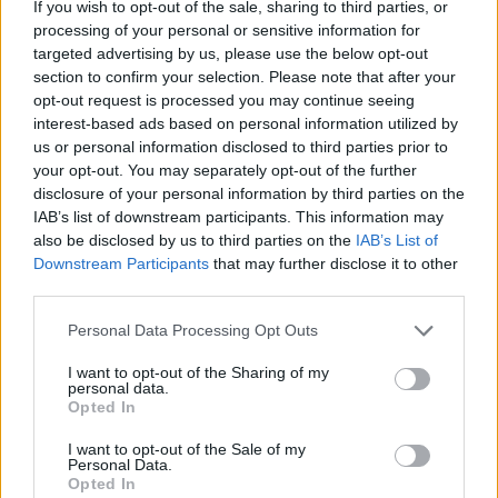
If you wish to opt-out of the sale, sharing to third parties, or
2024. június 11.
07:30
processing of your personal or sensitive information for
A víz volt az úr a győri utcákon (GALÉRIA)
targeted advertising by us, please use the below opt-out
section to confirm your selection. Please note that after your
Győr-Moson-Sopron | A hirtelen lezúduló nagy
mennyiségű csapadék miatt hétfőn negyvenötször
opt-out request is processed you may continue seeing
riasztották a Győr-Moson-Sopron vármegyei
interest-based ads based on personal information utilized by
tűzoltókat.
us or personal information disclosed to third parties prior to
your opt-out. You may separately opt-out of the further
disclosure of your personal information by third parties on the
IAB’s list of downstream participants. This information may
also be disclosed by us to third parties on the
IAB’s List of
Downstream Participants
that may further disclose it to other
third parties.
Please note that this website/app uses one or more Google
Personal Data Processing Opt Outs
services and may gather and store information including but
not limited to your visit or usage behaviour. You may click to
I want to opt-out of the Sharing of my
personal data.
grant or deny consent to Google and its third-party tags to
Opted In
use your data for below specified purposes in below Google
consent section.
I want to opt-out of the Sale of my
2024. április 23.
09:43
Personal Data.
Opted In
Elkaptak egy nagymenő drogterjesztőt,