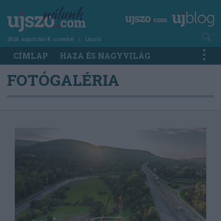
Ugrás
a
tartalomra
2026. augusztus 8. szombat
László
Main
CÍMLAP
HAZA ÉS NAGYVILÁG
navigation
FOTÓGALÉRIA