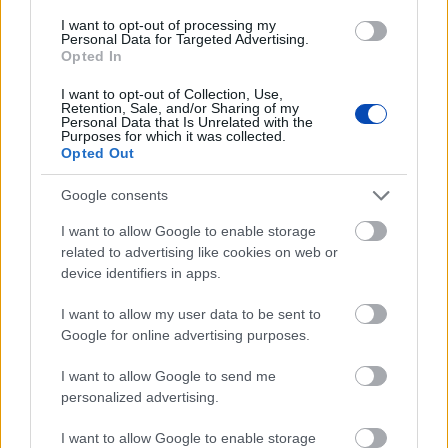
mellékállásban cigit is árult (GALÉRIA)
I want to opt-out of processing my
Personal Data for Targeted Advertising.
Győr | A helyi férfi Győrben, a Sziget városrészben lévő
Opted In
lakásából irányította hálózatát, és közvetlenül árusította
– grammonként 25 ezer forintért – az őt felkereső
I want to opt-out of Collection, Use,
fogyasztóknak a „piko” elnevezésű szintetikus drogot.
Retention, Sale, and/or Sharing of my
A kereskedőt a nyomozók április 17-én a kábítószer
Personal Data that Is Unrelated with the
Purposes for which it was collected.
értékesítése közben tetten érték, és elfogták.
Opted Out
Google consents
I want to allow Google to enable storage
related to advertising like cookies on web or
device identifiers in apps.
I want to allow my user data to be sent to
Google for online advertising purposes.
I want to allow Google to send me
personalized advertising.
2024. március 13.
11:01
I want to allow Google to enable storage