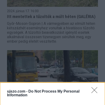
2024. június 17.
16:00
Itt mentettek a tűzoltók a múlt héten (GALÉRIA)
Győr-Moson-Sopron | A vármegyében az elmúlt héten
kétszázhét eseményhez vonultak a hivatásos tűzoltó
egységek. A tűzoltói beavatkozást igénylő esetek
alkalmával összesen tizenegyen sérültek meg, egy
ember pedig életét veszítette.
ujszo.com -
Do Not Process My Personal
Information