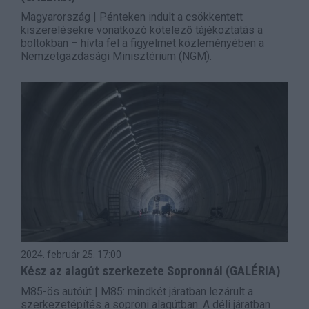
Magyarország | Pénteken indult a csökkentett
kiszerelésekre vonatkozó kötelező tájékoztatás a
boltokban – hívta fel a figyelmet közleményében a
Nemzetgazdasági Minisztérium (NGM).
2024. február 25.
17:00
Kész az alagút szerkezete Sopronnál (GALÉRIA)
M85-ös autóút | M85: mindkét járatban lezárult a
szerkezetépítés a soproni alagútban. A déli járatban