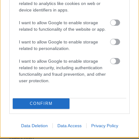
Azt is vitték, ami le volt betonozva (GALÉRIA)
related to analytics like cookies on web or
Magyarország | Megdöbbentő képeket posztolt a
device identifiers in apps.
MKIF Zrt. Facebook-oldalán. Úgy látszik, a
vandalizmusnak nincs határa. „Mindent elloptak! Vitték,
I want to allow Google to enable storage
ami mozdítható volt… és azt is, ami nem...” – írták.
related to functionality of the website or app.
Nézze meg a képeket!
I want to allow Google to enable storage
related to personalization.
I want to allow Google to enable storage
related to security, including authentication
functionality and fraud prevention, and other
user protection.
CONFIRM
2024. március 1.
16:00
Data Deletion
Data Access
Privacy Policy
Ezekből a cikkekből kevesebbet kap a pénzéért
(GALÉRIA)