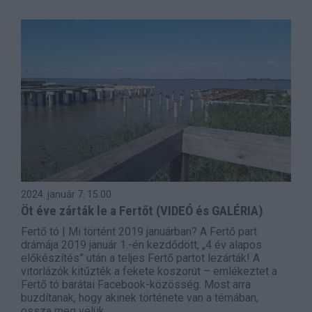
2024. január 7.
15:00
Öt éve zárták le a Fertőt (VIDEÓ és GALÉRIA)
Fertő tó | Mi történt 2019 januárban? A Fertő part
drámája 2019 január 1.-én kezdődött, „4 év alapos
előkészítés” után a teljes Fertő partot lezárták! A
vitorlázók kitűzték a fekete koszorút – emlékeztet a
Fertő tó barátai Facebook-közösség. Most arra
buzdítanak, hogy akinek története van a témában,
ossza meg velük.