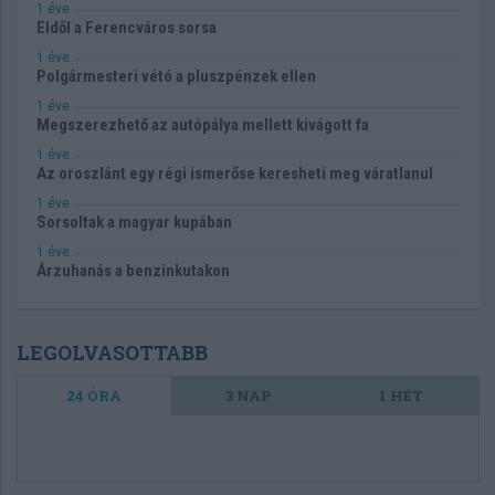
1 éve
Eldől a Ferencváros sorsa
1 éve
Polgármesteri vétó a pluszpénzek ellen
1 éve
Megszerezhető az autópálya mellett kivágott fa
1 éve
Az oroszlánt egy régi ismerőse keresheti meg váratlanul
1 éve
Sorsoltak a magyar kupában
1 éve
Árzuhanás a benzinkutakon
LEGOLVASOTTABB
24 ÓRA
3 NAP
1 HÉT