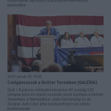
divatmárkák hamisított utánzataival kereskedő
bűnözőkre.
2024. január 20.
16:00
Cselgáncsosok a Richter Teremben (GALÉRIA)
Győr | A párizsi olimpiára készülve 60 ország 230
olimpiai bírói és edzői vesznek részt Győrben a Richter
Teremben, a Nemzetközi Judo Szövetség és az
Európai Judo Unió által rendezett bírói és edzői
konferencián.