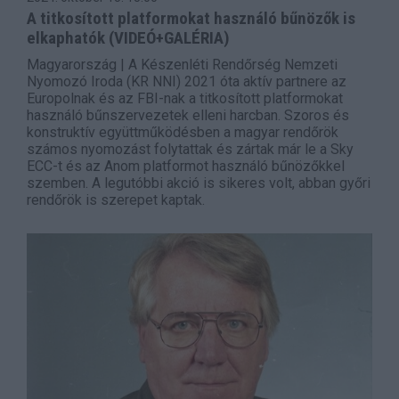
A titkosított platformokat használó bűnözők is
elkaphatók (VIDEÓ+GALÉRIA)
Magyarország | A Készenléti Rendőrség Nemzeti
Nyomozó Iroda (KR NNI) 2021 óta aktív partnere az
Europolnak és az FBI-nak a titkosított platformokat
használó bűnszervezetek elleni harcban. Szoros és
konstruktív együttműködésben a magyar rendőrök
számos nyomozást folytattak és zártak már le a Sky
ECC-t és az Anom platformot használó bűnözőkkel
szemben. A legutóbbi akció is sikeres volt, abban győri
rendőrök is szerepet kaptak.