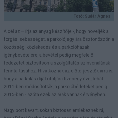
Fotó: Sudár Ágnes
A cél az – írja az anyag készítője -, hogy növeljék a
forgási sebességet, a parkolójegy ára ösztönözzön a
közösségi közlekedés és a parkolóházak
igénybevételére, a bevétel pedig megfelelő
fedezetet biztosítson a szolgáltatás színvonalának
fenntartásához. Hivatkoznak az előterjesztők arra is,
hogy a parkolás díját utoljára tizenegy éve, tehát
2011-ben módosították, a parkolóbérleteket pedig
2015-ben - azóta ezek az árak vannak érvényben.
Nagy port kavart, sokan biztosan emlékeznek rá,