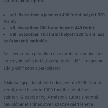
szerint július 1-jétől.
az I. övezetben a jelenlegi 400 forint helyett 520
forint;
a II. övezetben 200 forint helyett 440 forint;
a III. övezetben 100 forint helyett 320 forint lesz
az óránkénti parkolás.
Az I. övezetben pénteken és szombaton indokolt az
este nyolc óráig tartó „üzemeltetési idő” – magyarán
addig kell fizetni a parkolásért.
A lakossági parkolóbérlet eddig évente 3900 forintba
került, most havonta 1000 forintba, tehát éves
szinten 12 ezerbe fog. A második autóra a normál
parkolóbérlet árának ötven százalékáért lehet a