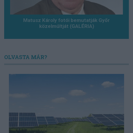
Matusz Károly fotói bemutatják Győr
közelmúltját (GALÉRIA)
OLVASTA MÁR?