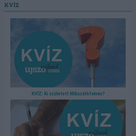
KVÍZ
KVÍZ: Ki született Mikszáthfalván?