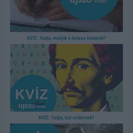
KVÍZ: Tudja, melyik a helyes írásmód?
KVÍZ: Tudja, hol születtek?