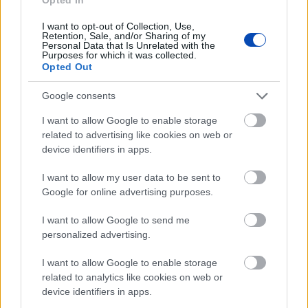
Egy év alatt a liszt ára nőtt legjobban
I want to opt-out of Collection, Use,
Retention, Sale, and/or Sharing of my
Personal Data that Is Unrelated with the
Purposes for which it was collected.
Opted Out
parkolás
áremelés
díjak
Google consents
I want to allow Google to enable storage
HOZZÁSZÓLÁSOK
related to advertising like cookies on web or
Kérjük a kommentelőket, hogy tartózkodjanak az
device identifiers in apps.
olyan kommentek megírásától, melyek mások
személyiségi jogait sérthetik. Egyben felhívjuk
I want to allow my user data to be sent to
figyelmüket, hogy a kommentekhez tartozó IP
Google for online advertising purposes.
címeket a rendszer elraktározza.
I want to allow Google to send me
personalized advertising.
I want to allow Google to enable storage
related to analytics like cookies on web or
ÖNNEK AJÁNLJUK
device identifiers in apps.