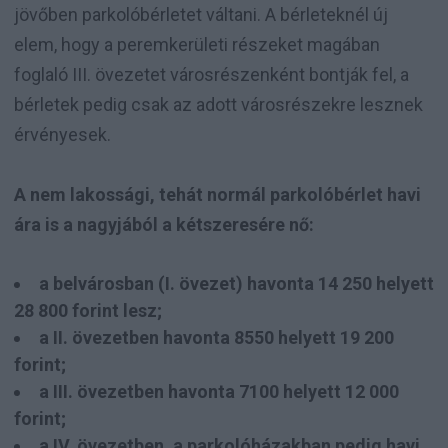
jövőben parkolóbérletet váltani. A bérleteknél új
elem, hogy a peremkerületi részeket magában
foglaló III. övezetet városrészenként bontják fel, a
bérletek pedig csak az adott városrészekre lesznek
érvényesek.
A nem lakossági, tehát normál parkolóbérlet havi
ára is a nagyjából a kétszeresére nő:
a belvárosban (I. övezet) havonta 14 250 helyett
28 800 forint lesz;
a II. övezetben havonta 8550 helyett 19 200
forint;
a III. övezetben havonta 7100 helyett 12 000
forint;
a IV. övezetben, a parkolóházakban pedig havi