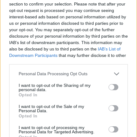
section to confirm your selection. Please note that after your
újságírást minden egyes olvasói forint segíti,
opt-out request is processed you may continue seeing
amit köszönettel fogadunk.
interest-based ads based on personal information utilized by
us or personal information disclosed to third parties prior to
Ha Ön is támogatna bennünket, kattintson
your opt-out. You may separately opt-out of the further
az alábbi gombra. Köszönjük.
disclosure of your personal information by third parties on the
IAB’s list of downstream participants. This information may
also be disclosed by us to third parties on the
IAB’s List of
Downstream Participants
that may further disclose it to other
TÁMOGATOM
third parties.
Please note that this website/app uses one or more Google
Personal Data Processing Opt Outs
services and may gather and store information including but
not limited to your visit or usage behaviour. You may click to
I want to opt-out of the Sharing of my
personal data.
grant or deny consent to Google and its third-party tags to
Opted In
use your data for below specified purposes in below Google
consent section.
Lejártak a tavalyi parkolóbérletek
I want to opt-out of the Sale of my
Personal Data.
Opted In
Városi szolgáltatások az ünnepek
alatt
I want to opt-out of processing my
Personal Data for Targeted Advertising.
Opted In