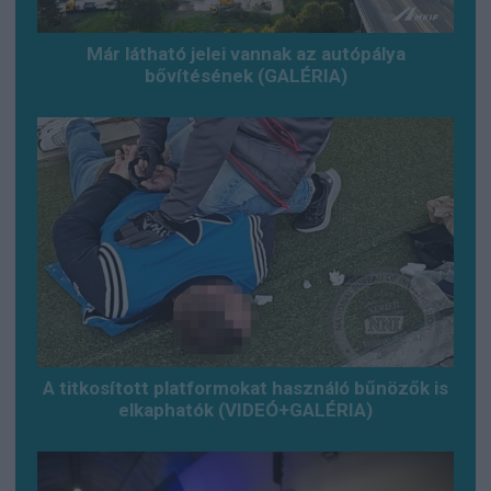
Már látható jelei vannak az autópálya
bővítésének (GALÉRIA)
A titkosított platformokat használó bűnözők is
elkaphatók (VIDEÓ+GALÉRIA)