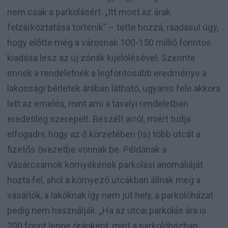
nem csak a parkolásért. „Itt most az árak
felzárkóztatása történik” – tette hozzá, ráadásul úgy,
hogy előtte még a városnak 100-150 millió forintos
kiadása lesz az új zónák kijelölésével. Szerinte
ennek a rendeletnek a legfontosabb eredménye a
lakossági bérletek árában látható, ugyanis fele akkora
lett az emelés, mint ami a tavalyi rendeletben
eredetileg szerepelt. Beszélt arról, miért tudja
elfogadni, hogy az ő körzetében (is) több utcát a
fizetős övezetbe vonnak be. Példának a
Vásárcsarnok környékének parkolási anomáliáját
hozta fel, ahol a környező utcákban állnak meg a
vásárlók, a lakóknak így nem jut hely, a parkolóházat
pedig nem használják. „Ha az utcai parkolás ára is
200 forint lenne óránként, mint a parkolóházban,