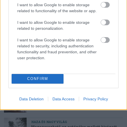
I want to allow Google to enable storage
related to functionality of the website or app.
SZÓRAKOZÁS
KVÍZ: Ki született Mikszáthfalván?
I want to allow Google to enable storage
related to personalization.
BŰNÜGY ÉS BALESET
I want to allow Google to enable storage
Egy bolgár kamionos mágnessel manipulálta
related to security, including authentication
a pihenőidőt
functionality and fraud prevention, and other
user protection.
SPORT
Eldől a Ferencváros sorsa
CONFIRM
HELYI HÍREK
Data Deletion
Data Access
Privacy Policy
Polgármesteri vétó a pluszpénzek ellen
HAZA ÉS NAGYVILÁG