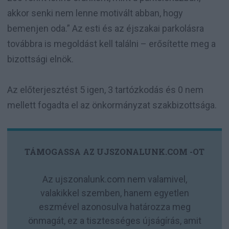
akkor senki nem lenne motivált abban, hogy
bemenjen oda.” Az esti és az éjszakai parkolásra
továbbra is megoldást kell találni – erősítette meg a
bizottsági elnök.
Az előterjesztést 5 igen, 3 tartózkodás és 0 nem
mellett fogadta el az önkormányzat szakbizottsága.
TÁMOGASSA AZ UJSZONALUNK.COM -OT
Az ujszonalunk.com nem valamivel,
valakikkel szemben, hanem egyetlen
eszmével azonosulva határozza meg
önmagát, ez a tisztességes újságírás, amit