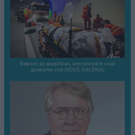
Baleset az alagútban, szerencsére csak
gyakorlat volt (VDEÓ, GALÉRIA)