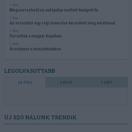
1 éve
Megszerezhető az autópálya mellett kivágott fa
1 éve
Az oroszlánt egy régi ismerőse keresheti meg váratlanul
1 éve
Sorsoltak a magyar kupában
1 éve
Árzuhanás a benzinkutakon
LEGOLVASOTTABB
24 ÓRA
3 NAP
1 HÉT
ÚJ SZÓ NÁLUNK TRENDIK