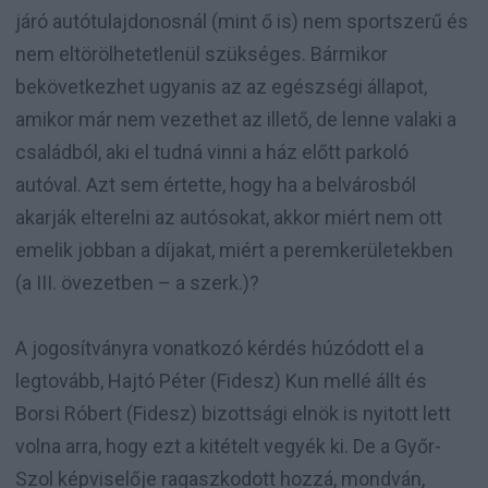
járó autótulajdonosnál (mint ő is) nem sportszerű és
nem eltörölhetetlenül szükséges. Bármikor
bekövetkezhet ugyanis az az egészségi állapot,
amikor már nem vezethet az illető, de lenne valaki a
családból, aki el tudná vinni a ház előtt parkoló
autóval. Azt sem értette, hogy ha a belvárosból
akarják elterelni az autósokat, akkor miért nem ott
emelik jobban a díjakat, miért a peremkerületekben
(a III. övezetben – a szerk.)?
A jogosítványra vonatkozó kérdés húzódott el a
legtovább, Hajtó Péter (Fidesz) Kun mellé állt és
Borsi Róbert (Fidesz) bizottsági elnök is nyitott lett
volna arra, hogy ezt a kitételt vegyék ki. De a Győr-
Szol képviselője ragaszkodott hozzá, mondván,