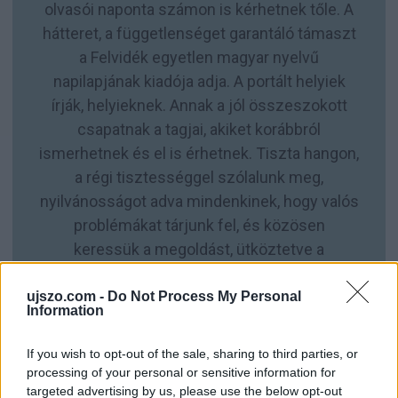
olvasói naponta számon is kérhetnek tőle. A
hátteret, a függetlenséget garantáló támaszt
a Felvidék egyetlen magyar nyelvű
napilapjának kiadója adja. A portált helyiek
írják, helyieknek. Annak a jól összeszokott
csapatnak a tagjai, akiket korábbról
ismerhetnek és el is érhetnek. Tiszta hangon,
a régi tisztességgel szólalunk meg,
nyilvánosságot adva mindenkinek, hogy valós
problémákat tárjunk fel, és közösen
keressük a megoldást, ütköztetve a
különböző nézőpontokat. Így akik fontosnak
tartják független helyi sajtó létét, a
ujszo.com -
Do Not Process My Personal
Information
magukénak érezhetik az ujszonalunk.com -
ot, és teret is kapnak benne. Reméljük, hogy
If you wish to opt-out of the sale, sharing to third parties, or
sokan gondolják most így: „Erre vártunk!”
processing of your personal or sensitive information for
targeted advertising by us, please use the below opt-out
Fennmaradásunkat, a regionális, független