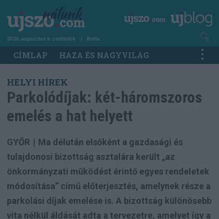
Ugrás
a
tartalomra
2026. augusztus 6. csütörtök
Berta
Main
CÍMLAP
HAZA ÉS NAGYVILÁG
navigation
HELYI HÍREK
Parkolódíjak: két-háromszoros
emelés a hat helyett
GYŐR
|
Ma délután elsőként a gazdasági és
tulajdonosi bizottság asztalára került „az
önkormányzati működést érintő egyes rendeletek
módosítása” című előterjesztés, amelynek része a
parkolási díjak emelése is. A bizottság különösebb
vita nélkül áldását adta a tervezetre, amelyet így a