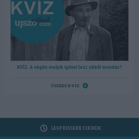
KVÍZ: A végén melyik igével lesz ebből mondás?
ÖSSZES KVÍZ
LEGFRISSEBB CIKKEK