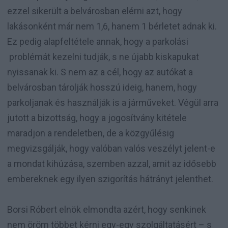
ezzel sikerült a belvárosban elérni azt, hogy
lakásonként már nem 1,6, hanem 1 bérletet adnak ki.
Ez pedig alapfeltétele annak, hogy a parkolási
problémát kezelni tudják, s ne újabb kiskapukat
nyissanak ki. S nem az a cél, hogy az autókat a
belvárosban tárolják hosszú ideig, hanem, hogy
parkoljanak és használják is a járműveket. Végül arra
jutott a bizottság, hogy a jogosítvány kitétele
maradjon a rendeletben, de a közgyűlésig
megvizsgálják, hogy valóban valós veszélyt jelent-e
a mondat kihúzása, szemben azzal, amit az idősebb
embereknek egy ilyen szigorítás hátrányt jelenthet.
Borsi Róbert elnök elmondta azért, hogy senkinek
nem öröm többet kérni egy-egy szolgáltatásért – s