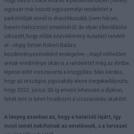
hogy Dézsi Csaba András a pandémia idején (tavaly)
egyszer már hozott egyszemélyi rendeletet a
parkolódíjak ennél is drasztikusabb (nem három,
hanem hatszoros) emeléséről, de olyan ellenállásba
ütközött, hogy előbb közvélemény-kutatást rendelt
el - végig Simon Róbert Balázs
kezdeményezéseként emlegetve -, majd vélhetően
annak eredménye okán is a rendeletet még az életbe
lépése előtt visszavonta a közgyűlés. Más kérdés,
hogy az országos jogszabály eleve megakadályozta,
hogy 2022. június 30-ig emelni lehessen a díjakon,
tehát erre is lehet hivatkozni a visszavonás okaként.
A lényeg azonban az, hogy a határidő lejárt, így
most ismét nekifutnak az emelésnek, s a tervezet