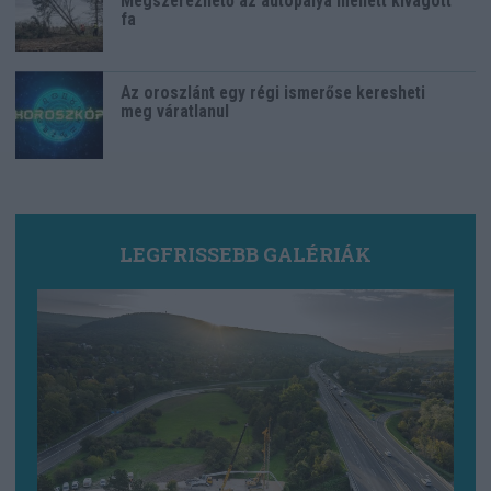
Megszerezhető az autópálya mellett kivágott
fa
Az oroszlánt egy régi ismerőse keresheti
meg váratlanul
LEGFRISSEBB GALÉRIÁK