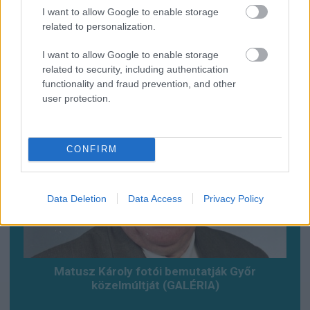
I want to allow Google to enable storage
related to personalization.
I want to allow Google to enable storage
Baleset az alagútban, szerencsére csak
related to security, including authentication
gyakorlat volt (VDEÓ, GALÉRIA)
functionality and fraud prevention, and other
user protection.
CONFIRM
Data Deletion
Data Access
Privacy Policy
Matusz Károly fotói bemutatják Győr
közelmúltját (GALÉRIA)