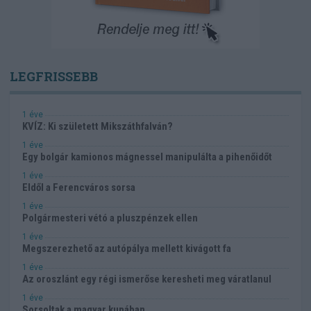
LEGFRISSEBB
1 éve
KVÍZ: Ki született Mikszáthfalván?
1 éve
Egy bolgár kamionos mágnessel manipulálta a pihenőidőt
1 éve
Eldől a Ferencváros sorsa
1 éve
Polgármesteri vétó a pluszpénzek ellen
1 éve
Megszerezhető az autópálya mellett kivágott fa
1 éve
Az oroszlánt egy régi ismerőse keresheti meg váratlanul
1 éve
Sorsoltak a magyar kupában