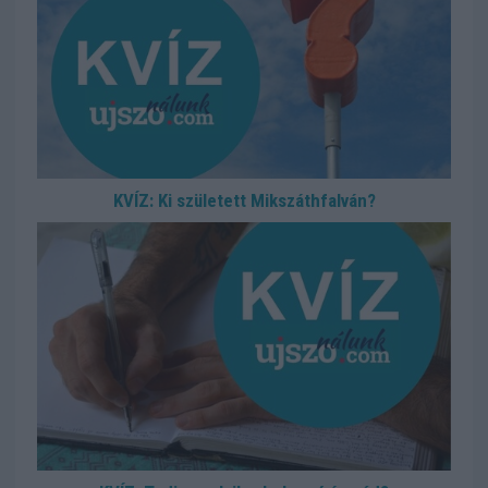
KVÍZ: Ki született Mikszáthfalván?