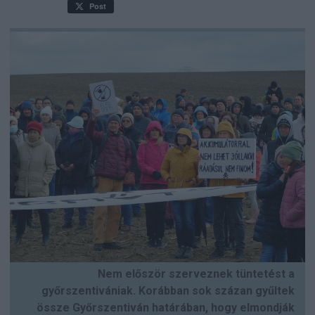
Post
Nem először szerveznek tüntetést a
győrszentivániak. Korábban sok százan gyűltek
össze Győrszentiván határában, hogy elmondják