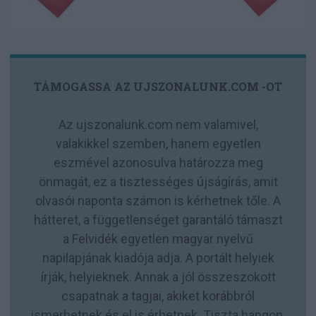
TÁMOGASSA AZ UJSZONALUNK.COM -OT
Az ujszonalunk.com nem valamivel,
valakikkel szemben, hanem egyetlen
eszmével azonosulva határozza meg
önmagát, ez a tisztességes újságírás, amit
olvasói naponta számon is kérhetnek tőle. A
hátteret, a függetlenséget garantáló támaszt
a Felvidék egyetlen magyar nyelvű
napilapjának kiadója adja. A portált helyiek
írják, helyieknek. Annak a jól összeszokott
csapatnak a tagjai, akiket korábbról
ismerhetnek és el is érhetnek. Tiszta hangon,