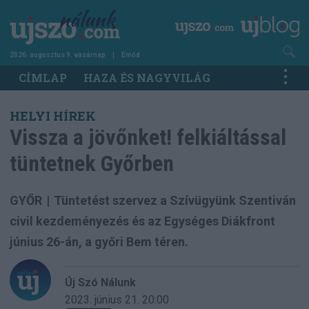
Ugrás
a
tartalomra
2026. augusztus 9. vasárnap
Emőd
Main
CÍMLAP
HAZA ÉS NAGYVILÁG
navigation
HELYI HÍREK
Vissza a jövőnket! felkiáltással
tüntetnek Győrben
GYŐR
|
Tüntetést szervez a Szívügyünk Szentiván
civil kezdeményezés és az Egységes Diákfront
június 26-án, a győri Bem téren.
Új Szó Nálunk
2023. június 21.
20:00