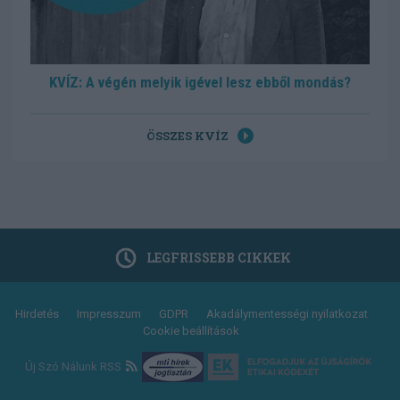
KVÍZ: A végén melyik igével lesz ebből mondás?
ÖSSZES KVÍZ
LEGFRISSEBB CIKKEK
Footer
Hirdetés
Impresszum
GDPR
Akadálymentességi nyilatkozat
Cookie beállítások
menu
Új Szó Nálunk RSS