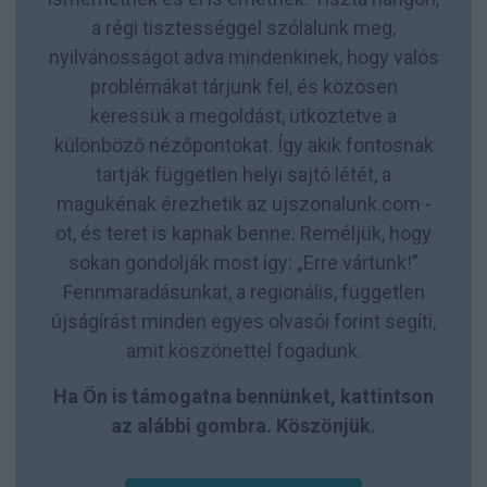
a régi tisztességgel szólalunk meg,
nyilvánosságot adva mindenkinek, hogy valós
problémákat tárjunk fel, és közösen
keressük a megoldást, ütköztetve a
különböző nézőpontokat. Így akik fontosnak
tartják független helyi sajtó létét, a
magukénak érezhetik az ujszonalunk.com -
ot, és teret is kapnak benne. Reméljük, hogy
sokan gondolják most így: „Erre vártunk!”
Fennmaradásunkat, a regionális, független
újságírást minden egyes olvasói forint segíti,
amit köszönettel fogadunk.
Ha Ön is támogatna bennünket, kattintson
az alábbi gombra. Köszönjük.