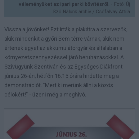
véleményüket az ipari parki bővítésről.
- Fotó: Új
Szó Nálunk archív / Cséfalvay Attila
Vissza a jövőnket! Ezt írták a plakátra a szervezők,
akik mindenkit a győri Bem térre várnak, akik nem
értenek egyet az akkumulátorgyár és általában a
környezetszennyezéssel járó beruházásokkal. A
Szívügyünk Szentiván és az Egységes Diákfront
június 26-án, hétfőn 16.15 órára hirdette meg a
demonstrációt. "Mert ki merünk állni a közös
célokért!" - üzeni még a meghívó.