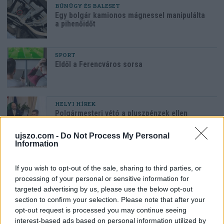
BŰNÜGY ÉS BALESET
Egy bolgár kamionos mágnessel manipulálta
a pihenőidőt
SPORT
Eldől a Ferencváros sorsa
HELYI HÍREK
Polgármesteri vétó a pluszpénzek ellen
ujszo.com -
Do Not Process My Personal
Information
HAZA ÉS NAGYVILÁG
Megszerezhető az autópálya mellett kivágott
If you wish to opt-out of the sale, sharing to third parties, or
fa
processing of your personal or sensitive information for
targeted advertising by us, please use the below opt-out
section to confirm your selection. Please note that after your
Az oroszlánt egy régi ismerőse keresheti
opt-out request is processed you may continue seeing
meg váratlanul
interest-based ads based on personal information utilized by