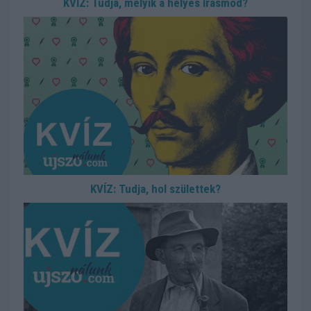
KVÍZ: Tudja, melyik a helyes írásmód?
KVÍZ: Tudja, hol születtek?