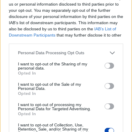
us or personal information disclosed to third parties prior to
your opt-out. You may separately opt-out of the further
disclosure of your personal information by third parties on the
IAB’s list of downstream participants. This information may
also be disclosed by us to third parties on the
IAB’s List of
LEGFRISSEBB GALÉRIÁK
Downstream Participants
that may further disclose it to other
third parties.
Please note that this website/app uses one or more Google
Personal Data Processing Opt Outs
services and may gather and store information including but
not limited to your visit or usage behaviour. You may click to
I want to opt-out of the Sharing of my
personal data.
grant or deny consent to Google and its third-party tags to
Opted In
use your data for below specified purposes in below Google
consent section.
I want to opt-out of the Sale of my
Personal Data.
Opted In
I want to opt-out of processing my
Personal Data for Targeted Advertising.
Már látható jelei vannak az autópálya
Opted In
bővítésének (GALÉRIA)
I want to opt-out of Collection, Use,
Retention, Sale, and/or Sharing of my