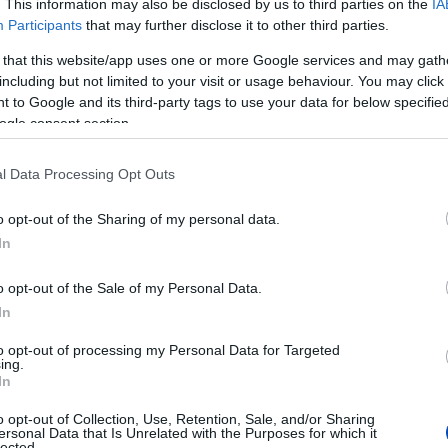
. This information may also be disclosed by us to third parties on the
IA
Participants
that may further disclose it to other third parties.
GASSA AZ
 that this website/app uses one or more Google services and may gath
UNK.COM -OT
including but not limited to your visit or usage behaviour. You may click 
 to Google and its third-party tags to use your data for below specifi
ogle consent section.
amivel, valakikkel szemben, hanem
l Data Processing Opt Outs
lva határozza meg önmagát, ez a
olvasói naponta számon is kérhetnek
o opt-out of the Sharing of my personal data.
nséget garantáló támaszt a Felvidék
In
jának kiadója adja. A portált helyiek
o opt-out of the Sale of my Personal Data.
összeszokott csapatnak a tagjai, akiket
In
 is érhetnek. Tiszta hangon, a régi
to opt-out of processing my Personal Data for Targeted
, nyilvánosságot adva mindenkinek,
ing.
rjunk fel, és közösen keressük a
In
öző nézőpontokat. Így akik fontosnak
o opt-out of Collection, Use, Retention, Sale, and/or Sharing
tó létét, a magukénak érezhetik az
ersonal Data that Is Unrelated with the Purposes for which it
lected.