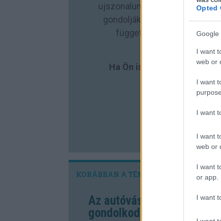
ujszonalunk.com -ot, és teret 
Opted 
gondolják most így: „Erre várt
független újságírást minden
Google 
köszöne
I want t
web or d
Ha Ön is támogatna bennünk
Kö
I want t
purpose
I want 
TÁ
I want t
web or d
I want t
or app.
I want t
Az autóvásárlók kétharma
gondolkodik
I want t