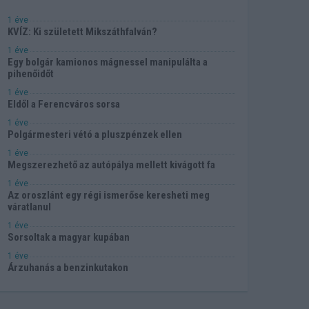
1 éve
KVÍZ: Ki született Mikszáthfalván?
1 éve
Egy bolgár kamionos mágnessel manipulálta a
pihenőidőt
1 éve
Eldől a Ferencváros sorsa
1 éve
Polgármesteri vétó a pluszpénzek ellen
1 éve
Megszerezhető az autópálya mellett kivágott fa
1 éve
Az oroszlánt egy régi ismerőse keresheti meg
váratlanul
1 éve
Sorsoltak a magyar kupában
1 éve
Árzuhanás a benzinkutakon