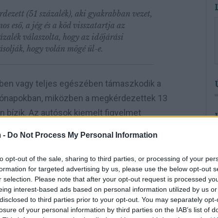
ezett (51 százalék), aki gyakrabban vezet,
os eső, a jég és a köd visszatartja az
zázalék válaszolta, hogy az időjárási
solják, hogy volán mögé ül-e.
ben vagy teljes egészében támaszkodik a
 hónapokban, miközben a megkérdezettek 13
 bízik. Az autósok kiemelt figyelmet
az üzemanyag-, olajszint és fagyálló
 -
Do Not Process My Personal Information
t szokás a motor előmelegítése.
to opt-out of the sale, sharing to third parties, or processing of your per
formation for targeted advertising by us, please use the below opt-out s
ati szokásokat vizsgáló felmérését október
r selection. Please note that after your opt-out request is processed y
észítette.
(MTI)
eing interest-based ads based on personal information utilized by us or
disclosed to third parties prior to your opt-out. You may separately opt-
losure of your personal information by third parties on the IAB’s list of