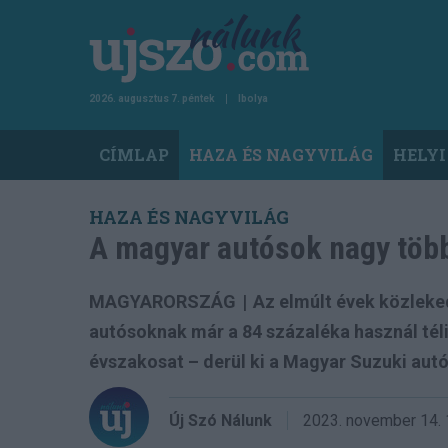
Ugrás
a
tartalomra
2026. augusztus 7. péntek
Ibolya
Main
CÍMLAP
HAZA ÉS NAGYVILÁG
HELYI
navigation
HAZA ÉS NAGYVILÁG
A magyar autósok nagy több
MAGYARORSZÁG
|
Az elmúlt évek közlek
autósoknak már a 84 százaléka használ téli
évszakosat – derül ki a Magyar Suzuki aut
Új Szó Nálunk
2023. november 14.