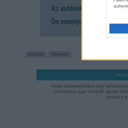
authenti
Az autósok inkább jutalma
Ön mennyit szán karácsony
téli gumi
felmérés
HOZZ
Kérjük a kommentelőket, hogy tartózkodja
személyiségi jogait sérthetik. Egyben fel
címeket a re