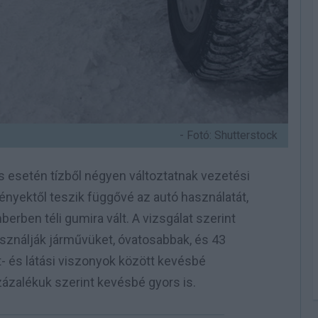
- Fotó: Shutterstock
rás esetén tízből négyen változtatnak vezetési
ményektől teszik függővé az autó használatát,
ben téli gumira vált. A vizsgálat szerint
sználják járművüket, óvatosabbak, és 43
t- és látási viszonyok között kevésbé
ázalékuk szerint kevésbé gyors is.