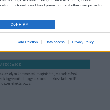
cation functionality and fraud prevention, and other user protection.
znák a jókat
ra? A többség 100 ezret
CONFIRM
Data Deletion
Data Access
Privacy Policy
ÁSZÓLÁSOK
nak az olyan kommentek megírásától, melyek mások
hívjuk figyelmüket, hogy a kommentekhez tartozó IP
ndszer elraktározza.