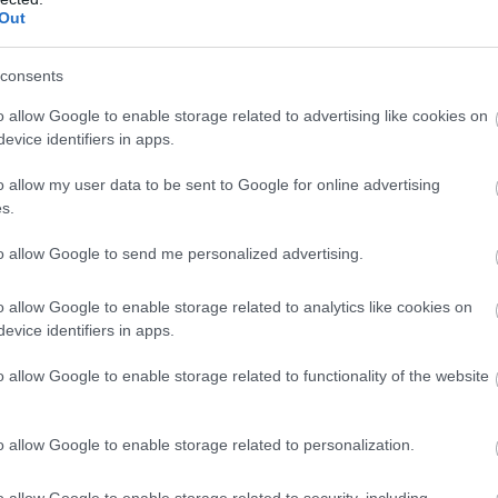
is kapnak benne. Reméljük, hogy sokan
Out
unk!” Fennmaradásunkat, a regionális,
 egyes olvasói forint segíti, amit
consents
ttel fogadunk.
o allow Google to enable storage related to advertising like cookies on
evice identifiers in apps.
et, kattintson az alábbi gombra.
szönjük.
o allow my user data to be sent to Google for online advertising
s.
to allow Google to send me personalized advertising.
MOGATOM
o allow Google to enable storage related to analytics like cookies on
evice identifiers in apps.
o allow Google to enable storage related to functionality of the website
o allow Google to enable storage related to personalization.
da használt autóban
o allow Google to enable storage related to security, including