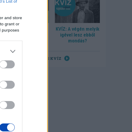
B’s List of
er and store
to grant or
KVÍZ: Tudja, hol
KVÍZ: A végén melyik
ed purposes
születtek?
igével lesz ebből
mondás?
ÖSSZES KVÍZ