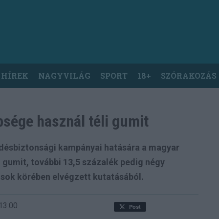
 HÍREK
NAGYVILÁG
SPORT
18+
SZÓRAKOZÁS
sége használ téli gumit
edésbiztonsági kampányai hatására a magyar
 gumit, további 13,5 százalék pedig négy
ósok körében elvégzett kutatásából.
13:00
Post