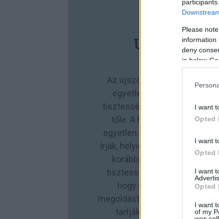
participants
Downstream 
TÁMO
Please note
UJSZONAL
information 
deny consent
in below Go
Az ujszonalunk.com nem val
Persona
egyetlen eszmével azonosu
tisztességes újságírás, amit 
I want t
tőle. A hátteret, a függetle
Opted 
egyetlen magyar nyelvű napilap
I want t
írják, helyieknek. Annak a jól 
Opted 
korábbról ismerhetnek és el
I want 
tisztességgel szólalunk meg
Advertis
hogy valós problémákat tá
Opted 
megoldást, ütköztetve a különb
I want t
tartják független helyi saj
of my P
was col