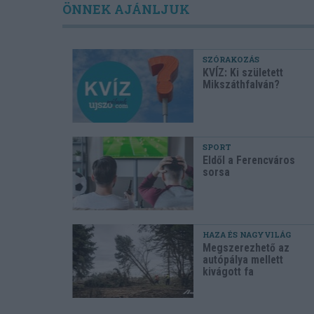
ÖNNEK AJÁNLJUK
SZÓRAKOZÁS
KVÍZ: Ki született
Mikszáthfalván?
SPORT
Eldől a Ferencváros
sorsa
HAZA ÉS NAGYVILÁG
Megszerezhető az
autópálya mellett
kivágott fa