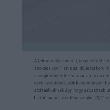
A felmérésből kiderült, hogy téli időjá
szokásaikon, illetve az időjárási körül
a megkérdezettek harmada már november
azok az autósok, akik kevesebbszer ha
százalékuk véli úgy, hogy a rosszabb ú
biztonságos az autóhasználat, 20,71 sz