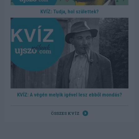
KVÍZ: Tudja, hol születtek?
KVÍZ: A végén melyik igével lesz ebből mondás?
ÖSSZES KVÍZ