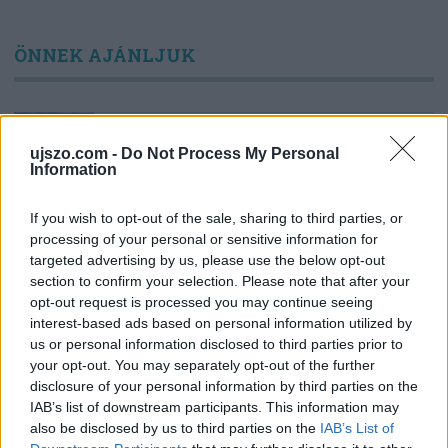
ÖNNEK AJÁNLJUK
SZÓRAKOZÁS
KVÍZ: Ki született Mikszáthfalván?
ujszo.com -
Do Not Process My Personal
Information
If you wish to opt-out of the sale, sharing to third parties, or
BŰNÜGY ÉS BALESET
processing of your personal or sensitive information for
Egy bolgár kamionos mágnessel manipulálta
a pihenőidőt
targeted advertising by us, please use the below opt-out
section to confirm your selection. Please note that after your
opt-out request is processed you may continue seeing
interest-based ads based on personal information utilized by
SPORT
Eldől a Ferencváros sorsa
us or personal information disclosed to third parties prior to
your opt-out. You may separately opt-out of the further
disclosure of your personal information by third parties on the
IAB’s list of downstream participants. This information may
HELYI HÍREK
also be disclosed by us to third parties on the
IAB’s List of
Polgármesteri vétó a pluszpénzek ellen