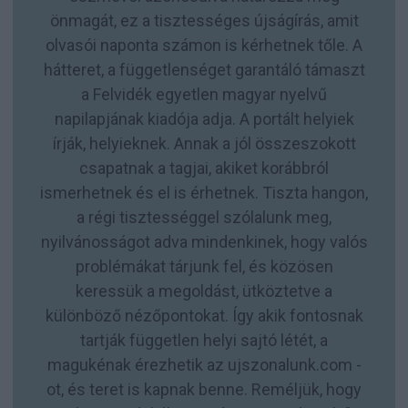
önmagát, ez a tisztességes újságírás, amit
olvasói naponta számon is kérhetnek tőle. A
hátteret, a függetlenséget garantáló támaszt
a Felvidék egyetlen magyar nyelvű
napilapjának kiadója adja. A portált helyiek
írják, helyieknek. Annak a jól összeszokott
csapatnak a tagjai, akiket korábbról
ismerhetnek és el is érhetnek. Tiszta hangon,
a régi tisztességgel szólalunk meg,
nyilvánosságot adva mindenkinek, hogy valós
problémákat tárjunk fel, és közösen
keressük a megoldást, ütköztetve a
különböző nézőpontokat. Így akik fontosnak
tartják független helyi sajtó létét, a
magukénak érezhetik az ujszonalunk.com -
ot, és teret is kapnak benne. Reméljük, hogy