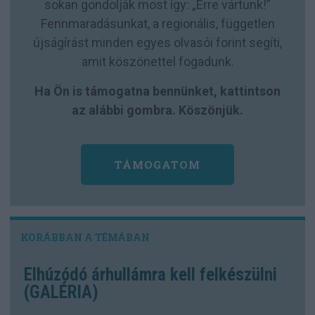
sokan gondolják most így: „Erre vártunk!”
Fennmaradásunkat, a regionális, független
újságírást minden egyes olvasói forint segíti,
amit köszönettel fogadunk.
Ha Ön is támogatna bennünket, kattintson
az alábbi gombra. Köszönjük.
TÁMOGATOM
Elhúzódó árhullámra kell felkészülni
(GALÉRIA)