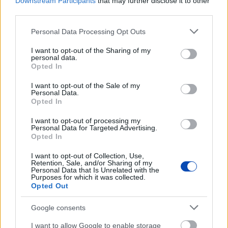
Downstream Participants
that may further disclose it to other
third parties.
Please note that this website/app uses one or more Google
Personal Data Processing Opt Outs
HAZA ÉS NAGYVILÁG
services and may gather and store information including but
Megszerezhető az autópálya mellett kivágott
not limited to your visit or usage behaviour. You may click to
I want to opt-out of the Sharing of my
fa
personal data.
grant or deny consent to Google and its third-party tags to
Opted In
use your data for below specified purposes in below Google
consent section.
I want to opt-out of the Sale of my
Az oroszlánt egy régi ismerőse keresheti
Personal Data.
meg váratlanul
Opted In
I want to opt-out of processing my
Personal Data for Targeted Advertising.
Opted In
I want to opt-out of Collection, Use,
LEGFRISSEBB GALÉRIÁK
Retention, Sale, and/or Sharing of my
Personal Data that Is Unrelated with the
Purposes for which it was collected.
Opted Out
Google consents
I want to allow Google to enable storage