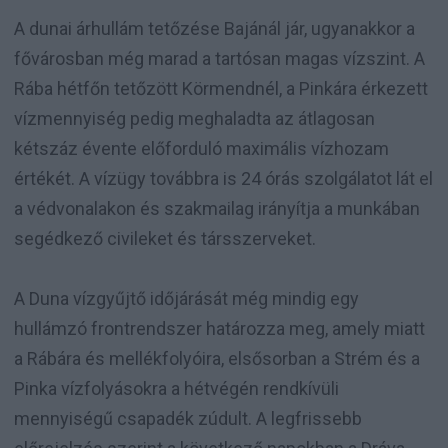
A dunai árhullám tetőzése Bajánál jár, ugyanakkor a
fővárosban még marad a tartósan magas vízszint. A
Rába hétfőn tetőzött Körmendnél, a Pinkára érkezett
vízmennyiség pedig meghaladta az átlagosan
kétszáz évente előforduló maximális vízhozam
értékét. A vízügy továbbra is 24 órás szolgálatot lát el
a védvonalakon és szakmailag irányítja a munkában
segédkező civileket és társszerveket.
A Duna vízgyűjtő időjárását még mindig egy
hullámzó frontrendszer határozza meg, amely miatt
a Rábára és mellékfolyóira, elsősorban a Strém és a
Pinka vízfolyásokra a hétvégén rendkívüli
mennyiségű csapadék zúdult. A legfrissebb