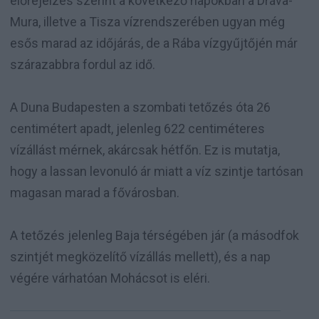
előrejelzés szerint a következő napokban a Dráva-
Mura, illetve a Tisza vízrendszerében ugyan még
esős marad az időjárás, de a Rába vízgyűjtőjén már
szárazabbra fordul az idő.
A Duna Budapesten a szombati tetőzés óta 26
centimétert apadt, jelenleg 622 centiméteres
vízállást mérnek, akárcsak hétfőn. Ez is mutatja,
hogy a lassan levonuló ár miatt a víz szintje tartósan
magasan marad a fővárosban.
A tetőzés jelenleg Baja térségében jár (a másodfok
szintjét megközelítő vízállás mellett), és a nap
végére várhatóan Mohácsot is eléri.