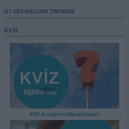
ÚJ SZÓ NÁLUNK TRENDIK
KVÍZ
KVÍZ: Ki született Mikszáthfalván?