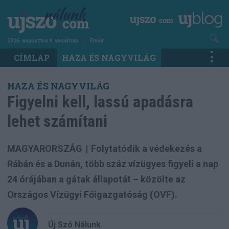
Ugrás
a
tartalomra
2026. augusztus 9. vasárnap
Emőd
Main
CÍMLAP
HAZA ÉS NAGYVILÁG
navigation
HAZA ÉS NAGYVILÁG
Figyelni kell, lassú apadásra
lehet számítani
MAGYARORSZÁG
|
Folytatódik a védekezés a
Rábán és a Dunán, több száz vízügyes figyeli a nap
24 órájában a gátak állapotát – közölte az
Országos Vízügyi Főigazgatóság (OVF).
Új Szó Nálunk