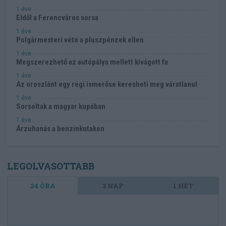
1 éve
Eldől a Ferencváros sorsa
1 éve
Polgármesteri vétó a pluszpénzek ellen
1 éve
Megszerezhető az autópálya mellett kivágott fa
1 éve
Az oroszlánt egy régi ismerőse keresheti meg váratlanul
1 éve
Sorsoltak a magyar kupában
1 éve
Árzuhanás a benzinkutakon
LEGOLVASOTTABB
24 ÓRA
3 NAP
1 HÉT