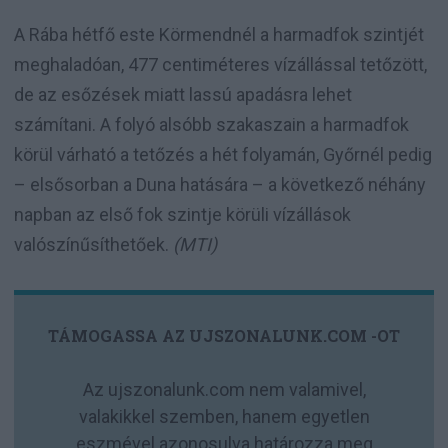
A Rába hétfő este Körmendnél a harmadfok szintjét
meghaladóan, 477 centiméteres vízállással tetőzött,
de az esőzések miatt lassú apadásra lehet
számítani. A folyó alsóbb szakaszain a harmadfok
körül várható a tetőzés a hét folyamán, Győrnél pedig
– elsősorban a Duna hatására – a következő néhány
napban az első fok szintje körüli vízállások
valószínűsíthetőek.
(MTI)
TÁMOGASSA AZ UJSZONALUNK.COM -OT
Az ujszonalunk.com nem valamivel,
valakikkel szemben, hanem egyetlen
eszmével azonosulva határozza meg