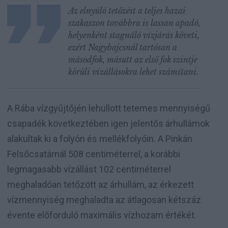
Az elnyúló tetőzést a teljes hazai
szakaszon továbbra is lassan apadó,
helyenként stagnáló vízjárás követi,
ezért Nagybajcsnál tartósan a
másodfok, másutt az első fok szintje
körüli vízállásokra lehet számítani.
A Rába vízgyűjtőjén lehullott tetemes mennyiségű
csapadék következtében igen jelentős árhullámok
alakultak ki a folyón és mellékfolyóin. A Pinkán
Felsőcsatárnál 508 centiméterrel, a korábbi
legmagasabb vízállást 102 centiméterrel
meghaladóan tetőzött az árhullám, az érkezett
vízmennyiség meghaladta az átlagosan kétszáz
évente előforduló maximális vízhozam értékét.