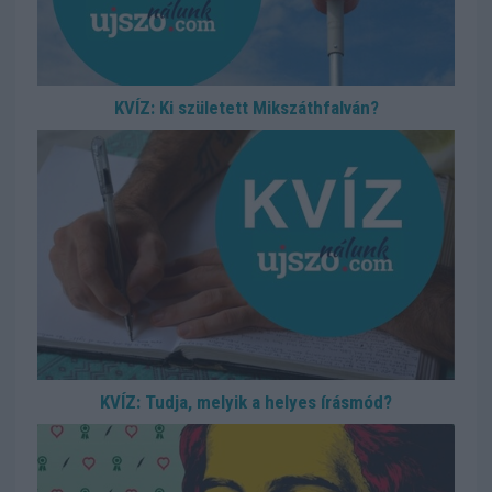
KVÍZ: Ki született Mikszáthfalván?
KVÍZ: Tudja, melyik a helyes írásmód?