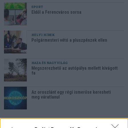
SPORT
Eldől a Ferencváros sorsa
HELYI HÍREK
Polgármesteri vétó a pluszpénzek ellen
HAZA ÉS NAGYVILÁG
Megszerezhető az autópálya mellett kivágott
fa
Az oroszlánt egy régi ismerőse keresheti
meg váratlanul