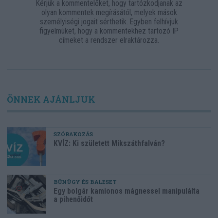
Kérjük a kommentelőket, hogy tartózkodjanak az
olyan kommentek megírásától, melyek mások
személyiségi jogait sérthetik. Egyben felhívjuk
figyelmüket, hogy a kommentekhez tartozó IP
címeket a rendszer elraktározza.
ÖNNEK AJÁNLJUK
SZÓRAKOZÁS
KVÍZ: Ki született Mikszáthfalván?
BŰNÜGY ÉS BALESET
Egy bolgár kamionos mágnessel manipulálta
a pihenőidőt