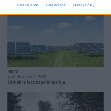
Data Deletion
Data Access
Privacy Policy
RÉGIÓ
2024. december 4.
10:00
Tétnek is lesz napelemparkja