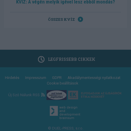
KVÍZ: A végén melyik igével lesz ebből mondás?
ÖSSZES KVÍZ
LEGFRISSEBB CIKKEK
Footer
Hirdetés
Impresszum
GDPR
Akadálymentességi nyilatkozat
Cookie beállítások
menu
Új Szó Nálunk RSS
web design
and
development
brainsum
© DUEL-PRESS, s.r.o.