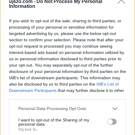
ujszo.com -
Do Not Process My Personal
LEGFRISSEBB GALÉRIÁK
Information
If you wish to opt-out of the sale, sharing to third parties, or
processing of your personal or sensitive information for
targeted advertising by us, please use the below opt-out
section to confirm your selection. Please note that after your
opt-out request is processed you may continue seeing
interest-based ads based on personal information utilized by
us or personal information disclosed to third parties prior to
your opt-out. You may separately opt-out of the further
disclosure of your personal information by third parties on the
IAB’s list of downstream participants. This information may
also be disclosed by us to third parties on the
IAB’s List of
Már látható jelei vannak az autópálya
Downstream Participants
that may further disclose it to other
bővítésének (GALÉRIA)
third parties.
Please note that this website/app uses one or more Google
Personal Data Processing Opt Outs
services and may gather and store information including but
not limited to your visit or usage behaviour. You may click to
I want to opt-out of the Sharing of my
personal data.
grant or deny consent to Google and its third-party tags to
Opted In
use your data for below specified purposes in below Google