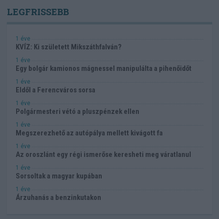
LEGFRISSEBB
1 éve
KVÍZ: Ki született Mikszáthfalván?
1 éve
Egy bolgár kamionos mágnessel manipulálta a pihenőidőt
1 éve
Eldől a Ferencváros sorsa
1 éve
Polgármesteri vétó a pluszpénzek ellen
1 éve
Megszerezhető az autópálya mellett kivágott fa
1 éve
Az oroszlánt egy régi ismerőse keresheti meg váratlanul
1 éve
Sorsoltak a magyar kupában
1 éve
Árzuhanás a benzinkutakon