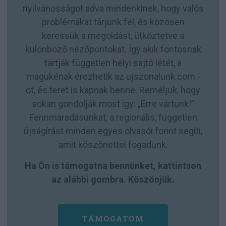
nyilvánosságot adva mindenkinek, hogy valós
problémákat tárjunk fel, és közösen
keressük a megoldást, ütköztetve a
különböző nézőpontokat. Így akik fontosnak
tartják független helyi sajtó létét, a
magukénak érezhetik az ujszonalunk.com -
ot, és teret is kapnak benne. Reméljük, hogy
sokan gondolják most így: „Erre vártunk!”
Fennmaradásunkat, a regionális, független
újságírást minden egyes olvasói forint segíti,
amit köszönettel fogadunk.
Ha Ön is támogatna bennünket, kattintson
az alábbi gombra. Köszönjük.
TÁMOGATOM