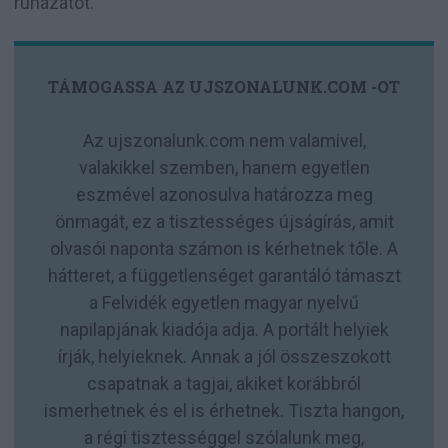
ruházatot.”
TÁMOGASSA AZ UJSZONALUNK.COM -OT
Az ujszonalunk.com nem valamivel,
valakikkel szemben, hanem egyetlen
eszmével azonosulva határozza meg
önmagát, ez a tisztességes újságírás, amit
olvasói naponta számon is kérhetnek tőle. A
hátteret, a függetlenséget garantáló támaszt
a Felvidék egyetlen magyar nyelvű
napilapjának kiadója adja. A portált helyiek
írják, helyieknek. Annak a jól összeszokott
csapatnak a tagjai, akiket korábbról
ismerhetnek és el is érhetnek. Tiszta hangon,
a régi tisztességgel szólalunk meg,