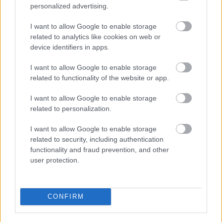
Baleset az alagútban, szerencsére csak
personalized advertising.
gyakorlat volt (VDEÓ, GALÉRIA)
I want to allow Google to enable storage
related to analytics like cookies on web or
device identifiers in apps.
I want to allow Google to enable storage
related to functionality of the website or app.
I want to allow Google to enable storage
related to personalization.
I want to allow Google to enable storage
related to security, including authentication
functionality and fraud prevention, and other
Matusz Károly fotói bemutatják Győr
user protection.
közelmúltját (GALÉRIA)
CONFIRM
OLVASTA MÁR?