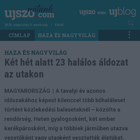
Ugrás
a
tartalomra
2026. augusztus 9. vasárnap
Emőd
Main
CÍMLAP
HAZA ÉS NAGYVILÁG
navigation
HAZA ÉS NAGYVILÁG
Két hét alatt 23 halálos áldozat
az utakon
MAGYARORSZÁG
|
A tavalyi év azonos
időszakához képest kilenccel több bőhaláleset
történt közlekedési baleseteknél – közölte a
rendőrség. Heten gyalogosként, két ember
kerékpárosként, míg a többiek járműben utazva
vezetőként vagy utasként vesztették életüket.