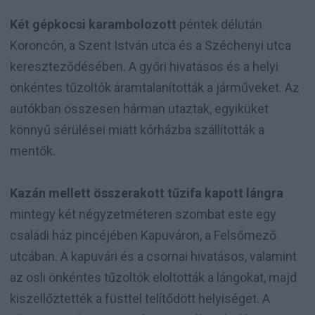
Két gépkocsi karambolozott
péntek délután
Koroncón, a Szent István utca és a Széchenyi utca
kereszteződésében. A győri hivatásos és a helyi
önkéntes tűzoltók áramtalanították a járműveket. Az
autókban összesen hárman utaztak, egyiküket
könnyű sérülései miatt kórházba szállították a
mentők.
Kazán mellett összerakott tűzifa kapott lángra
mintegy két négyzetméteren szombat este egy
családi ház pincéjében Kapuváron, a Felsőmező
utcában. A kapuvári és a csornai hivatásos, valamint
az osli önkéntes tűzoltók eloltották a lángokat, majd
kiszellőztették a füsttel telítődött helyiséget. A