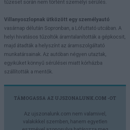
tűzeset során nem történt személyi sérülés.
Villanyoszlopnak ütközött egy személyautó
vasárnap délután Sopronban, a Lófuttató utcában. A
helyi hivatásos tűzoltók áramtalanították a gépkocsit,
majd átadták a helyszínt az áramszolgáltató
munkatársainak. Az autóban négyen utaztak,
egyiküket könnyű sérülései miatt kórházba
szállították a mentők.
TÁMOGASSA AZ UJSZONALUNK.COM -OT
Az ujszonalunk.com nem valamivel,
valakikkel szemben, hanem egyetlen
eszmével azonosulva határozza meg