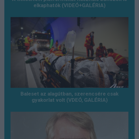
elkaphatók (VIDEÓ+GALÉRIA)
Baleset az alagútban, szerencsére csak
gyakorlat volt (VDEÓ, GALÉRIA)