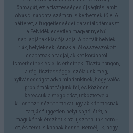
önmagát, ez a tisztességes újságírás, amit
olvasói naponta számon is kérhetnek tőle. A
hátteret, a függetlenséget garantáló támaszt
a Felvidék egyetlen magyar nyelvű
napilapjának kiadója adja. A portált helyiek
írják, helyieknek. Annak a jól összeszokott
csapatnak a tagjai, akiket korábbról
ismerhetnek és el is érhetnek. Tiszta hangon,
a régi tisztességgel szólalunk meg,
nyilvánosságot adva mindenkinek, hogy valós
problémákat tárjunk fel, és közösen
keressük a megoldást, ütköztetve a
különböző nézőpontokat. Így akik fontosnak
tartják független helyi sajtó létét, a
magukénak érezhetik az ujszonalunk.com -
ot, és teret is kapnak benne. Reméljük, hogy