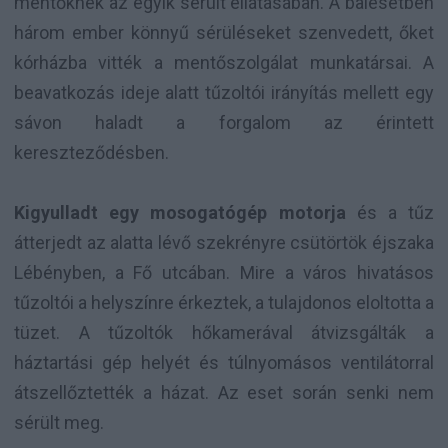
mentőknek az egyik sérült ellátásában. A balesetben
három ember könnyű sérüléseket szenvedett, őket
kórházba vitték a mentőszolgálat munkatársai. A
beavatkozás ideje alatt tűzoltói irányítás mellett egy
sávon haladt a forgalom az érintett
kereszteződésben.
Kigyulladt egy mosogatógép motorja
és a tűz
átterjedt az alatta lévő szekrényre csütörtök éjszaka
Lébényben, a Fő utcában. Mire a város hivatásos
tűzoltói a helyszínre érkeztek, a tulajdonos eloltotta a
tüzet. A tűzoltók hőkamerával átvizsgálták a
háztartási gép helyét és túlnyomásos ventilátorral
átszellőztették a házat. Az eset során senki nem
sérült meg.