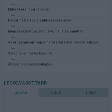
1 éve
Eldől a Ferencváros sorsa
1 éve
Polgármesteri vétó a pluszpénzek ellen
1 éve
Megszerezhető az autópálya mellett kivágott fa
1 éve
Az oroszlánt egy régi ismerőse keresheti meg váratlanul
1 éve
Sorsoltak a magyar kupában
1 éve
Árzuhanás a benzinkutakon
LEGOLVASOTTABB
24 ÓRA
3 NAP
1 HÉT