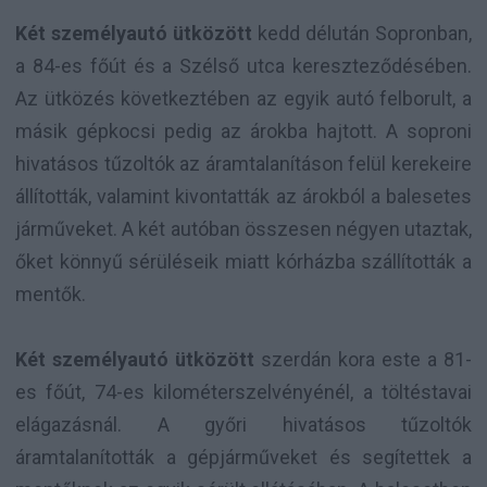
Két személyautó ütközött
kedd délután Sopronban,
a 84-es főút és a Szélső utca kereszteződésében.
Az ütközés következtében az egyik autó felborult, a
másik gépkocsi pedig az árokba hajtott. A soproni
hivatásos tűzoltók az áramtalanításon felül kerekeire
állították, valamint kivontatták az árokból a balesetes
járműveket. A két autóban összesen négyen utaztak,
őket könnyű sérüléseik miatt kórházba szállították a
mentők.
Két személyautó ütközött
szerdán kora este a 81-
es főút, 74-es kilométerszelvényénél, a töltéstavai
elágazásnál. A győri hivatásos tűzoltók
áramtalanították a gépjárműveket és segítettek a