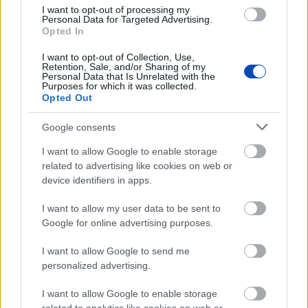
I want to opt-out of processing my
Personal Data for Targeted Advertising.
Opted In
HAZA ÉS NAGYVILÁG
I want to opt-out of Collection, Use,
Megszerezhető az autópálya mellett kivágott
Retention, Sale, and/or Sharing of my
fa
Personal Data that Is Unrelated with the
Purposes for which it was collected.
Opted Out
Az oroszlánt egy régi ismerőse keresheti
Google consents
meg váratlanul
I want to allow Google to enable storage
related to advertising like cookies on web or
device identifiers in apps.
I want to allow my user data to be sent to
LEGFRISSEBB GALÉRIÁK
Google for online advertising purposes.
I want to allow Google to send me
personalized advertising.
I want to allow Google to enable storage