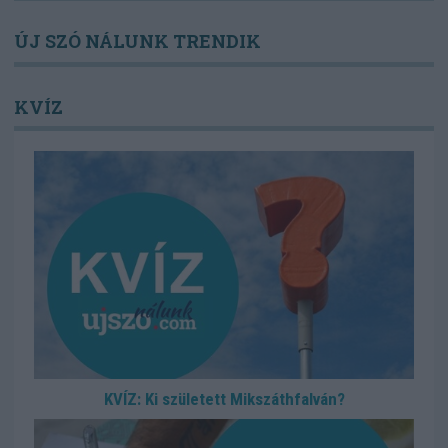
ÚJ SZÓ NÁLUNK TRENDIK
KVÍZ
KVÍZ: Ki született Mikszáthfalván?