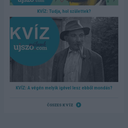
KVÍZ: Tudja, hol születtek?
KVÍZ: A végén melyik igével lesz ebből mondás?
ÖSSZES KVÍZ