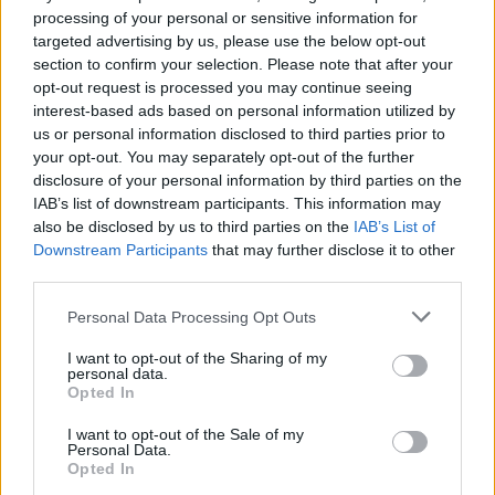
processing of your personal or sensitive information for
targeted advertising by us, please use the below opt-out
ÖNNEK AJÁNLJUK
section to confirm your selection. Please note that after your
opt-out request is processed you may continue seeing
interest-based ads based on personal information utilized by
us or personal information disclosed to third parties prior to
SZÓRAKOZÁS
your opt-out. You may separately opt-out of the further
KVÍZ: Ki született Mikszáthfalván?
disclosure of your personal information by third parties on the
IAB’s list of downstream participants. This information may
also be disclosed by us to third parties on the
IAB’s List of
Downstream Participants
that may further disclose it to other
BŰNÜGY ÉS BALESET
Egy bolgár kamionos mágnessel manipulálta
third parties.
a pihenőidőt
Please note that this website/app uses one or more Google
Personal Data Processing Opt Outs
services and may gather and store information including but
not limited to your visit or usage behaviour. You may click to
I want to opt-out of the Sharing of my
SPORT
personal data.
Eldől a Ferencváros sorsa
grant or deny consent to Google and its third-party tags to
Opted In
use your data for below specified purposes in below Google
consent section.
I want to opt-out of the Sale of my
Personal Data.
HELYI HÍREK
Opted In
Polgármesteri vétó a pluszpénzek ellen