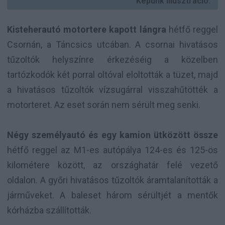
Képünk illusztráció.
Kisteherautó motortere kapott lángra
hétfő reggel
Csornán, a Táncsics utcában. A csornai hivatásos
tűzoltók helyszínre érkezéséig a közelben
tartózkodók két porral oltóval eloltották a tüzet, majd
a hivatásos tűzoltók vízsugárral visszahűtötték a
motorteret. Az eset során nem sérült meg senki.
Négy személyautó és egy kamion ütközött össze
hétfő reggel az M1-es autópálya 124-es és 125-ös
kilométere között, az országhatár felé vezető
oldalon. A győri hivatásos tűzoltók áramtalanították a
járműveket. A baleset három sérültjét a mentők
kórházba szállították.