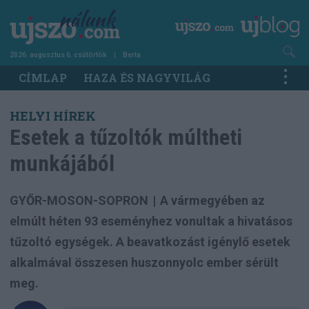
Ugrás
a
tartalomra
2026. augusztus 6. csütörtök
Berta
Main
CÍMLAP
HAZA ÉS NAGYVILÁG
navigation
HELYI HÍREK
Esetek a tűzoltók múltheti
munkájából
GYŐR-MOSON-SOPRON
|
A vármegyében az
elmúlt héten 93 eseményhez vonultak a hivatásos
tűzoltó egységek. A beavatkozást igénylő esetek
alkalmával összesen huszonnyolc ember sérült
meg.