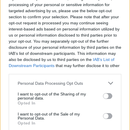
processing of your personal or sensitive information for
targeted advertising by us, please use the below opt-out
section to confirm your selection. Please note that after your
opt-out request is processed you may continue seeing
interest-based ads based on personal information utilized by
us or personal information disclosed to third parties prior to
Már látható jelei vannak az autópálya
your opt-out. You may separately opt-out of the further
bővítésének (GALÉRIA)
disclosure of your personal information by third parties on the
IAB’s list of downstream participants. This information may
also be disclosed by us to third parties on the
IAB’s List of
Downstream Participants
that may further disclose it to other
third parties.
Please note that this website/app uses one or more Google
Personal Data Processing Opt Outs
services and may gather and store information including but
not limited to your visit or usage behaviour. You may click to
I want to opt-out of the Sharing of my
personal data.
grant or deny consent to Google and its third-party tags to
Opted In
use your data for below specified purposes in below Google
consent section.
I want to opt-out of the Sale of my
Personal Data.
Opted In
A titkosított platformokat használó bűnözők is