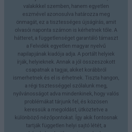
valakikkel szemben, hanem egyetlen
eszmével azonosulva határozza meg
önmagát, ez a tisztességes újságírás, amit
olvasói naponta számon is kérhetnek tőle. A
hátteret, a függetlenséget garantáló támaszt
a Felvidék egyetlen magyar nyelvű
napilapjának kiadója adja. A portált helyiek
írják, helyieknek. Annak a jól összeszokott
csapatnak a tagjai, akiket korábbról
ismerhetnek és el is érhetnek. Tiszta hangon,
a régi tisztességgel szólalunk meg,
nyilvánosságot adva mindenkinek, hogy valós
problémákat tárjunk fel, és közösen
keressük a megoldást, ütköztetve a
különböző nézőpontokat. Így akik fontosnak
tartják független helyi sajtó létét, a