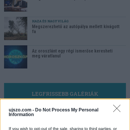
HAZA ÉS NAGYVILÁG
Megszerezhető az autópálya mellett kivágott
fa
Az oroszlánt egy régi ismerőse keresheti
meg váratlanul
LEGFRISSEBB GALÉRIÁK
ujszo.com -
Do Not Process My Personal
Information
If you wish to opt-out of the sale, sharing to third parties, or