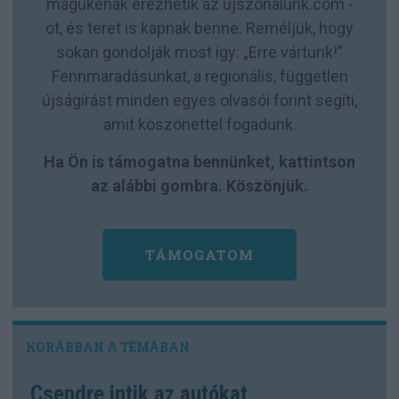
magukénak érezhetik az ujszonalunk.com -
ot, és teret is kapnak benne. Reméljük, hogy
sokan gondolják most így: „Erre vártunk!”
Fennmaradásunkat, a regionális, független
újságírást minden egyes olvasói forint segíti,
amit köszönettel fogadunk.
Ha Ön is támogatna bennünket, kattintson
az alábbi gombra. Köszönjük.
TÁMOGATOM
Csendre intik az autókat