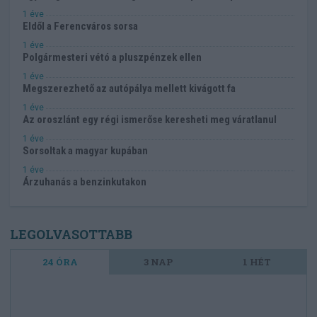
1 éve
Eldől a Ferencváros sorsa
1 éve
Polgármesteri vétó a pluszpénzek ellen
1 éve
Megszerezhető az autópálya mellett kivágott fa
1 éve
Az oroszlánt egy régi ismerőse keresheti meg váratlanul
1 éve
Sorsoltak a magyar kupában
1 éve
Árzuhanás a benzinkutakon
LEGOLVASOTTABB
24 ÓRA
3 NAP
1 HÉT