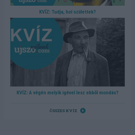
KVÍZ: Tudja, hol születtek?
KVÍZ: A végén melyik igével lesz ebből mondás?
ÖSSZES KVÍZ