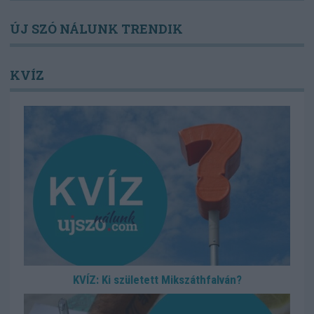
ÚJ SZÓ NÁLUNK TRENDIK
KVÍZ
KVÍZ: Ki született Mikszáthfalván?