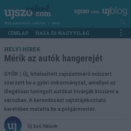
Ugrás
a
tartalomra
2026. augusztus 6. csütörtök
Berta
Main
CÍMLAP
HAZA ÉS NAGYVILÁG
navigation
HELYI HÍREK
Mérik az autók hangerejét
GYŐR
|
Új, hitelesített zajszintmérő műszert
szerzett be a győri önkormányzat, amellyel az
illegálisan tuningolt autókat kívánják kiszűrni a
városban. A berendezést sajtótájékoztató
keretében mutatta be a polgármester.
Új Szó Nálunk