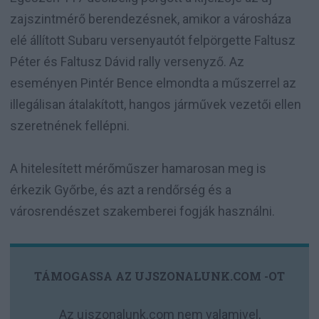
zajszintmérő berendezésnek, amikor a városháza
elé állított Subaru versenyautót felpörgette Faltusz
Péter és Faltusz Dávid rally versenyző. Az
eseményen Pintér Bence elmondta a műszerrel az
illegálisan átalakított, hangos járművek vezetői ellen
szeretnének fellépni.
A hitelesített mérőműszer hamarosan meg is
érkezik Győrbe, és azt a rendőrség és a
városrendészet szakemberei fogják használni.
TÁMOGASSA AZ UJSZONALUNK.COM -OT
Az ujszonalunk.com nem valamivel,