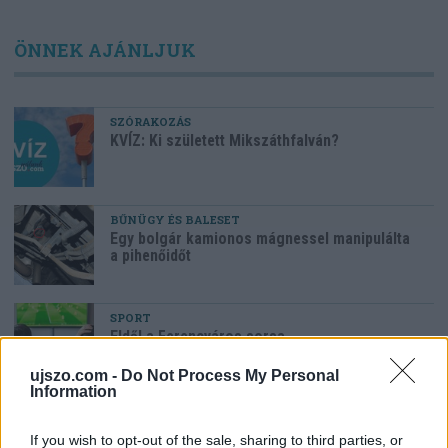
ÖNNEK AJÁNLJUK
SZÓRAKOZÁS
KVÍZ: Ki született Mikszáthfalván?
BŰNÜGY ÉS BALESET
Egy bolgár kamionos mágnessel manipulálta
a pihenőidőt
SPORT
Eldől a Ferencváros sorsa
ujszo.com -
Do Not Process My Personal
Information
HELYI HÍREK
Polgármesteri vétó a pluszpénzek ellen
If you wish to opt-out of the sale, sharing to third parties, or