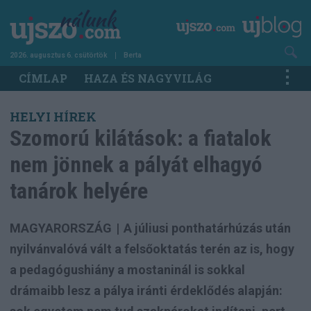
Ugrás
a
tartalomra
2026. augusztus 6. csütörtök
Berta
Main
CÍMLAP
HAZA ÉS NAGYVILÁG
navigation
HELYI HÍREK
Szomorú kilátások: a fiatalok
nem jönnek a pályát elhagyó
tanárok helyére
MAGYARORSZÁG
|
A júliusi ponthatárhúzás után
nyilvánvalóvá vált a felsőoktatás terén az is, hogy
a pedagógushiány a mostaninál is sokkal
drámaibb lesz a pálya iránti érdeklődés alapján: