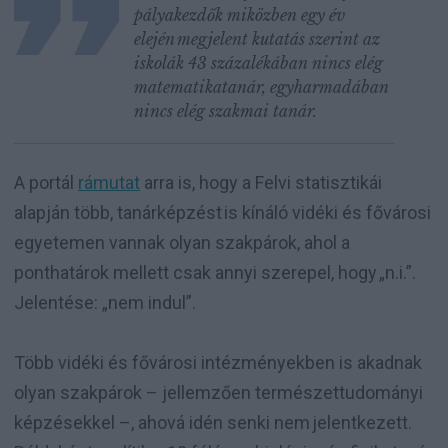
pályakezdők miközben egy év
elején megjelent kutatás szerint az
iskolák 43 százalékában nincs elég
matematikatanár, egyharmadában
nincs elég szakmai tanár.
A portál
rámutat
arra is, hogy a Felvi statisztikái
alapján több, tanárképzést is kínáló vidéki és fővárosi
egyetemen vannak olyan szakpárok, ahol a
ponthatárok mellett csak annyi szerepel, hogy „n.i.”.
Jelentése: „nem indul”.
Több vidéki és fővárosi intézményekben is akadnak
olyan szakpárok – jellemzően természettudományi
képzésekkel –, ahová idén senki nem jelentkezett.