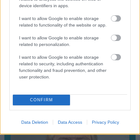
elkaphatók (VIDEÓ+GALÉRIA)
device identifiers in apps.
I want to allow Google to enable storage
related to functionality of the website or app.
I want to allow Google to enable storage
related to personalization.
I want to allow Google to enable storage
related to security, including authentication
functionality and fraud prevention, and other
user protection.
Baleset az alagútban, szerencsére csak
gyakorlat volt (VDEÓ, GALÉRIA)
CONFIRM
Data Deletion
Data Access
Privacy Policy