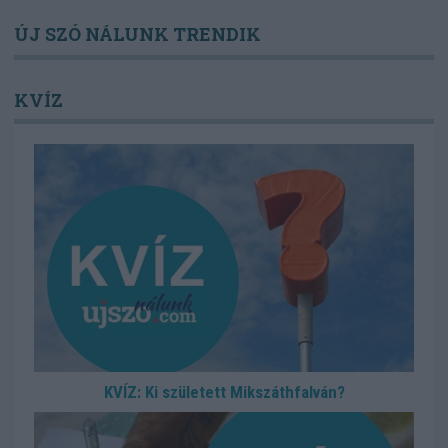
ÚJ SZÓ NÁLUNK TRENDIK
KVÍZ
KVÍZ: Ki született Mikszáthfalván?