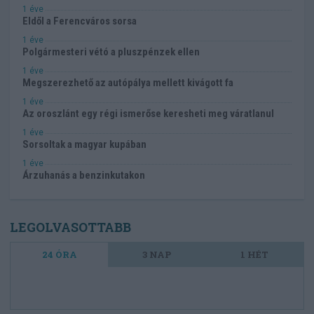
1 éve
Eldől a Ferencváros sorsa
1 éve
Polgármesteri vétó a pluszpénzek ellen
1 éve
Megszerezhető az autópálya mellett kivágott fa
1 éve
Az oroszlánt egy régi ismerőse keresheti meg váratlanul
1 éve
Sorsoltak a magyar kupában
1 éve
Árzuhanás a benzinkutakon
LEGOLVASOTTABB
24 ÓRA
3 NAP
1 HÉT