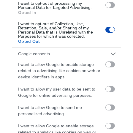
I want to opt-out of processing my
Personal Data for Targeted Advertising.
Opted In
I want to opt-out of Collection, Use,
Retention, Sale, and/or Sharing of my
Personal Data that Is Unrelated with the
Purposes for which it was collected.
Már látható jelei vannak az autópálya
Opted Out
bővítésének (GALÉRIA)
Google consents
I want to allow Google to enable storage
related to advertising like cookies on web or
device identifiers in apps.
I want to allow my user data to be sent to
Google for online advertising purposes.
I want to allow Google to send me
personalized advertising.
I want to allow Google to enable storage
A titkosított platformokat használó bűnözők is
related to analytics like cookies on web or