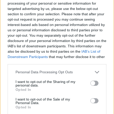
processing of your personal or sensitive information for
targeted advertising by us, please use the below opt-out
section to confirm your selection. Please note that after your
HAZA ÉS NAGYVILÁG
opt-out request is processed you may continue seeing
Megszerezhető az autópálya mellett kivágott
interest-based ads based on personal information utilized by
fa
us or personal information disclosed to third parties prior to
your opt-out. You may separately opt-out of the further
disclosure of your personal information by third parties on the
Az oroszlánt egy régi ismerőse keresheti
IAB’s list of downstream participants. This information may
meg váratlanul
also be disclosed by us to third parties on the
IAB’s List of
Downstream Participants
that may further disclose it to other
third parties.
Please note that this website/app uses one or more Google
Personal Data Processing Opt Outs
services and may gather and store information including but
LEGFRISSEBB GALÉRIÁK
not limited to your visit or usage behaviour. You may click to
I want to opt-out of the Sharing of my
personal data.
grant or deny consent to Google and its third-party tags to
Opted In
use your data for below specified purposes in below Google
consent section.
I want to opt-out of the Sale of my
Personal Data.
Opted In