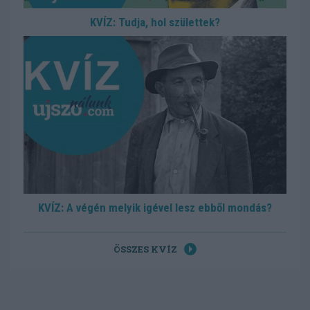
KVÍZ: Tudja, hol születtek?
KVÍZ: A végén melyik igével lesz ebből mondás?
ÖSSZES KVÍZ