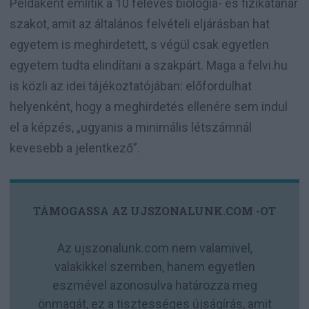
Példaként említik a 10 féléves biológia- és fizikatanár
szakot, amit az általános felvételi eljárásban hat
egyetem is meghirdetett, s végül csak egyetlen
egyetem tudta elindítani a szakpárt. Maga a felvi.hu
is közli az idei tájékoztatójában: előfordulhat
helyenként, hogy a meghirdetés ellenére sem indul
el a képzés, „ugyanis a minimális létszámnál
kevesebb a jelentkező”.
TÁMOGASSA AZ UJSZONALUNK.COM -OT
Az ujszonalunk.com nem valamivel,
valakikkel szemben, hanem egyetlen
eszmével azonosulva határozza meg
önmagát, ez a tisztességes újságírás, amit