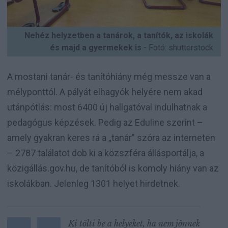
Nehéz helyzetben a tanárok, a tanítók, az iskolák
és majd a gyermekek is
- Fotó: shutterstock
A mostani tanár- és tanítóhiány még messze van a
mélyponttól. A pályát elhagyók helyére nem akad
utánpótlás: most 6400 új hallgatóval indulhatnak a
pedagógus képzések. Pedig az Eduline szerint –
amely gyakran keres rá a „tanár” szóra az interneten
– 2787 találatot dob ki a közszféra állásportálja, a
közigállás.gov.hu, de tanítóból is komoly hiány van az
iskolákban. Jelenleg 1301 helyet hirdetnek.
Ki tölti be a helyeket, ha nem jönnek