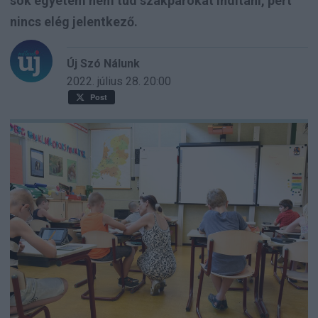
sok egyetem nem tud szakpárokat indítani, pert
nincs elég jelentkező.
Új Szó Nálunk
2022. július 28.
20:00
Post