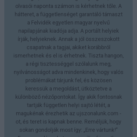
olvasói naponta számon is kérhetnek tőle. A
hátteret, a függetlenséget garantáló támaszt
a Felvidék egyetlen magyar nyelvű
napilapjának kiadója adja. A portált helyiek
írják, helyieknek. Annak a jól összeszokott
csapatnak a tagjai, akiket korábbról
ismerhetnek és el is érhetnek. Tiszta hangon,
a régi tisztességgel szólalunk meg,
nyilvánosságot adva mindenkinek, hogy valós
problémákat tárjunk fel, és közösen
keressük a megoldást, ütköztetve a
különböző nézőpontokat. Így akik fontosnak
tartják független helyi sajtó létét, a
magukénak érezhetik az ujszonalunk.com -
ot, és teret is kapnak benne. Reméljük, hogy
sokan gondolják most így: „Erre vártunk!”