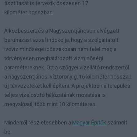
tisztítását is tervezik összesen 17
kilométer hosszban.
A közbeszerzés a Nagyszentjánoson elvégzett
beruházást azzal indokolja, hogy a szolgáltatott
ivóvíz minősége időszakosan nem felel meg a
törvényesen meghatározott vízminőségi
paramétereknek. Ott a szőgyei vízellátó rendszertől
a nagyszentjánosi víztoronyig, 16 kilométer hosszan
új távvezetéket kell építeni. A projektben a település
teljes vízelosztó hálózatának mosatása is
megvalósul, több mint 10 kilométeren.
Minderről részletesebben a
Magyar Építők
számolt
be.