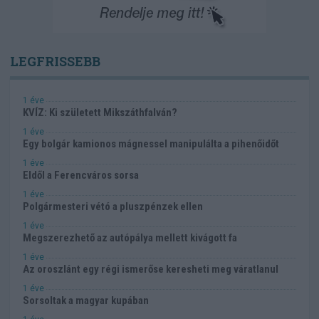
LEGFRISSEBB
1 éve
KVÍZ: Ki született Mikszáthfalván?
1 éve
Egy bolgár kamionos mágnessel manipulálta a pihenőidőt
1 éve
Eldől a Ferencváros sorsa
1 éve
Polgármesteri vétó a pluszpénzek ellen
1 éve
Megszerezhető az autópálya mellett kivágott fa
1 éve
Az oroszlánt egy régi ismerőse keresheti meg váratlanul
1 éve
Sorsoltak a magyar kupában