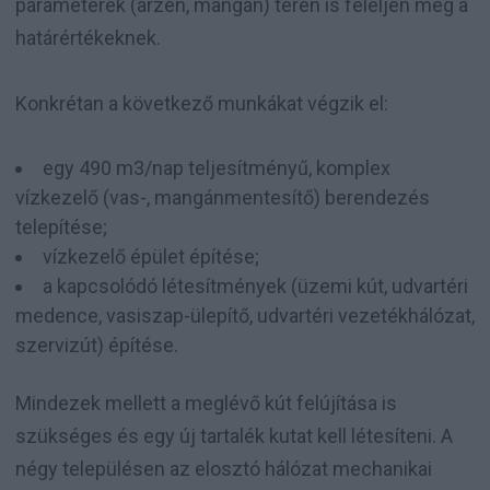
paraméterek (arzén, mangán) terén is feleljen meg a
határértékeknek.
Konkrétan a következő munkákat végzik el:
egy 490 m3/nap teljesítményű, komplex
vízkezelő (vas-, mangánmentesítő) berendezés
telepítése;
vízkezelő épület építése;
a kapcsolódó létesítmények (üzemi kút, udvartéri
medence, vasiszap-ülepítő, udvartéri vezetékhálózat,
szervizút) építése.
Mindezek mellett a meglévő kút felújítása is
szükséges és egy új tartalék kutat kell létesíteni. A
négy településen az elosztó hálózat mechanikai