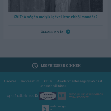
KVÍZ: A végén melyik igével lesz ebből mondás?
ÖSSZES KVÍZ
LEGFRISSEBB CIKKEK
Footer
Hirdetés
Impresszum
GDPR
Akadálymentességi nyilatkozat
Cookie beállítások
menu
Új Szó Nálunk RSS
web design
and