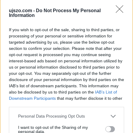
Egy bolgár kamionos mágnessel manipulálta
a pihenőidőt
ujszo.com -
Do Not Process My Personal
Information
SPORT
If you wish to opt-out of the sale, sharing to third parties, or
Eldől a Ferencváros sorsa
processing of your personal or sensitive information for
targeted advertising by us, please use the below opt-out
section to confirm your selection. Please note that after your
opt-out request is processed you may continue seeing
HELYI HÍREK
Polgármesteri vétó a pluszpénzek ellen
interest-based ads based on personal information utilized by
us or personal information disclosed to third parties prior to
your opt-out. You may separately opt-out of the further
disclosure of your personal information by third parties on the
HAZA ÉS NAGYVILÁG
IAB’s list of downstream participants. This information may
Megszerezhető az autópálya mellett kivágott
also be disclosed by us to third parties on the
IAB’s List of
fa
Downstream Participants
that may further disclose it to other
third parties.
Az oroszlánt egy régi ismerőse keresheti
Please note that this website/app uses one or more Google
Personal Data Processing Opt Outs
meg váratlanul
services and may gather and store information including but
not limited to your visit or usage behaviour. You may click to
I want to opt-out of the Sharing of my
personal data.