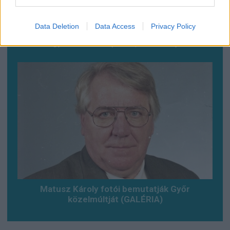
Data Deletion
Data Access
Privacy Policy
Baleset az alagútban, szerencsére csak
gyakorlat volt (VDEÓ, GALÉRIA)
Matusz Károly fotói bemutatják Győr
közelmúltját (GALÉRIA)