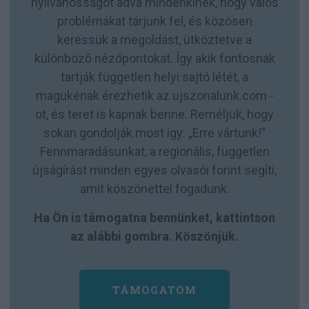
nyilvánosságot adva mindenkinek, hogy valós
problémákat tárjunk fel, és közösen
keressük a megoldást, ütköztetve a
különböző nézőpontokat. Így akik fontosnak
tartják független helyi sajtó létét, a
magukénak érezhetik az ujszonalunk.com -
ot, és teret is kapnak benne. Reméljük, hogy
sokan gondolják most így: „Erre vártunk!”
Fennmaradásunkat, a regionális, független
újságírást minden egyes olvasói forint segíti,
amit köszönettel fogadunk.
Ha Ön is támogatna bennünket, kattintson
az alábbi gombra. Köszönjük.
TÁMOGATOM