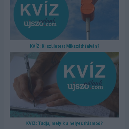
KVÍZ: Ki született Mikszáthfalván?
KVÍZ: Tudja, melyik a helyes írásmód?