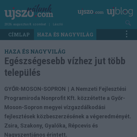
Ugrás
a
tartalomra
2026. augusztus 8. szombat
László
Main
CÍMLAP
HAZA ÉS NAGYVILÁG
navigation
HAZA ÉS NAGYVILÁG
Egészségesebb vízhez jut több
település
GYŐR-MOSON-SOPRON
|
A Nemzeti Fejlesztési
Programiroda Nonprofit Kft. közzétette a Győr-
Moson-Sopron megyei vízgazdálkodási
fejlesztések közbeszerzésének a végeredményét.
Zsira, Szakony, Gyalóka, Répcevis és
Nagyszentjános érintett.