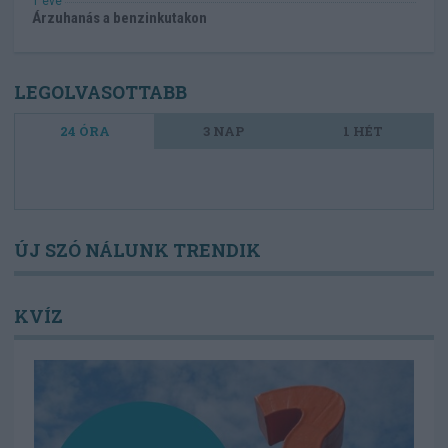
1 éve
Árzuhanás a benzinkutakon
LEGOLVASOTTABB
24 ÓRA
3 NAP
1 HÉT
ÚJ SZÓ NÁLUNK TRENDIK
KVÍZ