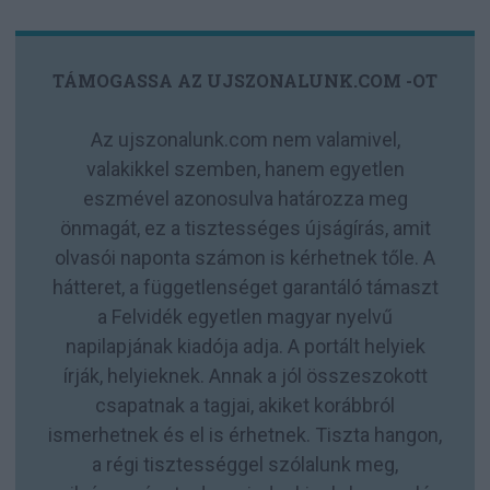
TÁMOGASSA AZ UJSZONALUNK.COM -OT
Az ujszonalunk.com nem valamivel,
valakikkel szemben, hanem egyetlen
eszmével azonosulva határozza meg
önmagát, ez a tisztességes újságírás, amit
olvasói naponta számon is kérhetnek tőle. A
hátteret, a függetlenséget garantáló támaszt
a Felvidék egyetlen magyar nyelvű
napilapjának kiadója adja. A portált helyiek
írják, helyieknek. Annak a jól összeszokott
csapatnak a tagjai, akiket korábbról
ismerhetnek és el is érhetnek. Tiszta hangon,
a régi tisztességgel szólalunk meg,