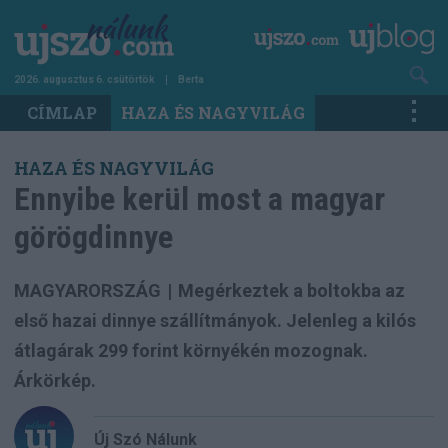
Ugrás
a
tartalomra
2026. augusztus 6. csütörtök
Berta
Main
CÍMLAP
HAZA ÉS NAGYVILÁG
navigation
HAZA ÉS NAGYVILÁG
Ennyibe kerül most a magyar
görögdinnye
MAGYARORSZÁG
|
Megérkeztek a boltokba az
első hazai dinnye szállítmányok. Jelenleg a kilós
átlagárak 299 forint környékén mozognak.
Árkörkép.
Új Szó Nálunk