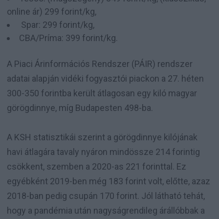
online ár) 299 forint/kg,
Spar: 299 forint/kg,
CBA/Príma: 399 forint/kg.
A Piaci Árinformációs Rendszer (PÁIR) rendszer
adatai alapján vidéki fogyasztói piackon a 27. héten
300-350 forintba került átlagosan egy kiló magyar
görögdinnye, míg Budapesten 498-ba.
A KSH statisztikái szerint a görögdinnye kilójának
havi átlagára tavaly nyáron mindössze 214 forintig
csökkent, szemben a 2020-as 221 forinttal. Ez
egyébként 2019-ben még 183 forint volt, előtte, azaz
2018-ban pedig csupán 170 forint. Jól látható tehát,
hogy a pandémia után nagyságrendileg árállóbbak a