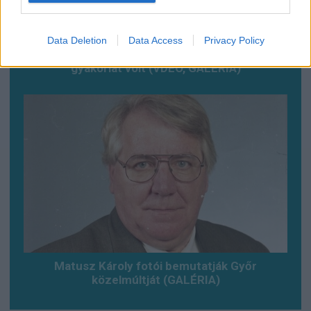
Data Deletion
Data Access
Privacy Policy
Baleset az alagútban, szerencsére csak
gyakorlat volt (VDEÓ, GALÉRIA)
Matusz Károly fotói bemutatják Győr
közelmúltját (GALÉRIA)