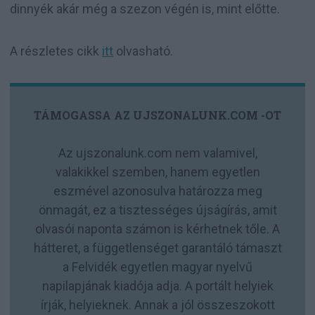
dinnyék akár még a szezon végén is, mint előtte.
A részletes cikk
itt
olvasható.
TÁMOGASSA AZ UJSZONALUNK.COM -OT
Az ujszonalunk.com nem valamivel,
valakikkel szemben, hanem egyetlen
eszmével azonosulva határozza meg
önmagát, ez a tisztességes újságírás, amit
olvasói naponta számon is kérhetnek tőle. A
hátteret, a függetlenséget garantáló támaszt
a Felvidék egyetlen magyar nyelvű
napilapjának kiadója adja. A portált helyiek
írják, helyieknek. Annak a jól összeszokott