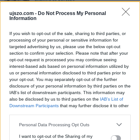
BŰNÜGY ÉS BALESET
Egy bolgár kamionos mágnessel manipulálta
a pihenőidőt
ujszo.com -
Do Not Process My Personal
Information
SPORT
If you wish to opt-out of the sale, sharing to third parties, or
Eldől a Ferencváros sorsa
processing of your personal or sensitive information for
targeted advertising by us, please use the below opt-out
section to confirm your selection. Please note that after your
opt-out request is processed you may continue seeing
HELYI HÍREK
interest-based ads based on personal information utilized by
Polgármesteri vétó a pluszpénzek ellen
us or personal information disclosed to third parties prior to
your opt-out. You may separately opt-out of the further
disclosure of your personal information by third parties on the
IAB’s list of downstream participants. This information may
HAZA ÉS NAGYVILÁG
Megszerezhető az autópálya mellett kivágott
also be disclosed by us to third parties on the
IAB’s List of
fa
Downstream Participants
that may further disclose it to other
third parties.
Please note that this website/app uses one or more Google
Az oroszlánt egy régi ismerőse keresheti
Personal Data Processing Opt Outs
services and may gather and store information including but
meg váratlanul
not limited to your visit or usage behaviour. You may click to
I want to opt-out of the Sharing of my