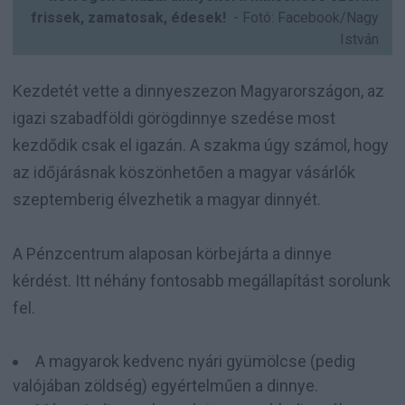
frissek, zamatosak, édesek!
- Fotó: Facebook/Nagy
István
Kezdetét vette a dinnyeszezon Magyarországon, az
igazi szabadföldi görögdinnye szedése most
kezdődik csak el igazán. A szakma úgy számol, hogy
az időjárásnak köszönhetően a magyar vásárlók
szeptemberig élvezhetik a magyar dinnyét.
A Pénzcentrum alaposan körbejárta a dinnye
kérdést. Itt néhány fontosabb megállapítást sorolunk
fel.
A magyarok kedvenc nyári gyümölcse (pedig
valójában zöldség) egyértelműen a dinnye.