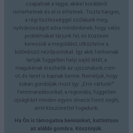
csapatnak a tagjai, akiket korábbról
ismerhetnek és el is érhetnek. Tiszta hangon,
a régi tisztességgel szólalunk meg,
nyilvánosságot adva mindenkinek, hogy valós
problémákat tárjunk fel, és közösen
keressük a megoldást, ütköztetve a
különböző nézőpontokat. Így akik fontosnak
tartják független helyi sajtó létét, a
magukénak érezhetik az ujszonalunk.com -
ot, és teret is kapnak benne. Reméljük, hogy
sokan gondolják most így: „Erre vártunk!”
Fennmaradásunkat, a regionális, független
újságírást minden egyes olvasói forint segíti,
amit köszönettel fogadunk.
Ha Ön is támogatna bennünket, kattintson
az alábbi gombra. Köszönjük.