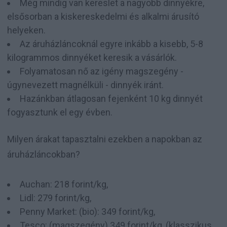
Még mindig van kereslet a nagyobb dinnyékre,
elsősorban a kiskereskedelmi és alkalmi árusító
helyeken.
Az áruházláncoknál egyre inkább a kisebb, 5-8
kilogrammos dinnyéket keresik a vásárlók.
Folyamatosan nő az igény magszegény -
úgynevezett magnélküli - dinnyék iránt.
Hazánkban átlagosan fejenként 10 kg dinnyét
fogyasztunk el egy évben.
Milyen árakat tapasztalni ezekben a napokban az
áruházláncokban?
Auchan: 218 forint/kg,
Lidl: 279 forint/kg,
Penny Market: (bio): 349 forint/kg,
Tesco: (magszegény) 349 forint/kg, (klasszikus,