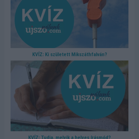
KVÍZ: Ki született Mikszáthfalván?
KVÍZ: Tudja, melyik a helyes írásmód?