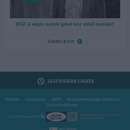
KVÍZ: A végén melyik igével lesz ebből mondás?
ÖSSZES KVÍZ
LEGFRISSEBB CIKKEK
Footer
Hirdetés
Impresszum
GDPR
Akadálymentességi nyilatkozat
Cookie beállítások
menu
Új Szó Nálunk RSS
web design