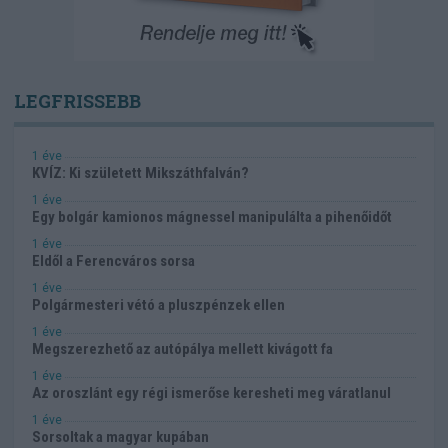
LEGFRISSEBB
1 éve
KVÍZ: Ki született Mikszáthfalván?
1 éve
Egy bolgár kamionos mágnessel manipulálta a pihenőidőt
1 éve
Eldől a Ferencváros sorsa
1 éve
Polgármesteri vétó a pluszpénzek ellen
1 éve
Megszerezhető az autópálya mellett kivágott fa
1 éve
Az oroszlánt egy régi ismerőse keresheti meg váratlanul
1 éve
Sorsoltak a magyar kupában