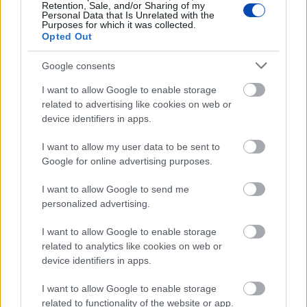
Ismét lezárják a Petőfi híd alatti parkolót
Retention, Sale, and/or Sharing of my
Personal Data that Is Unrelated with the
Győr | Megint áradás jön, mielőbb mindenki hagyja el a
Purposes for which it was collected.
prkolót a kocsijával!
Opted Out
Google consents
I want to allow Google to enable storage
related to advertising like cookies on web or
device identifiers in apps.
I want to allow my user data to be sent to
Google for online advertising purposes.
I want to allow Google to send me
personalized advertising.
I want to allow Google to enable storage
2023. december 6.
08:30
related to analytics like cookies on web or
Korlátozások a parkolóházaknál
device identifiers in apps.
Győr | Az Országos Meteorológiai Szolgálat elsőfokú
veszélyjelzést adott ki december 6-ára, szerdára Győr-
I want to allow Google to enable storage
Moson-Sopron vármegye területére, mivel akár az öt
related to functionality of the website or app.