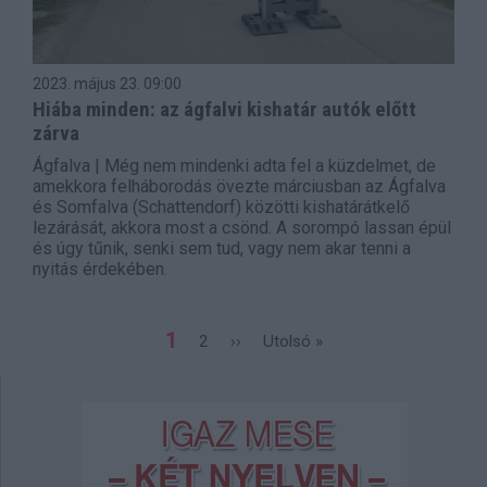
2023. május 23.
09:00
Hiába minden: az ágfalvi kishatár autók előtt
zárva
Ágfalva | Még nem mindenki adta fel a küzdelmet, de
amekkora felháborodás övezte márciusban az Ágfalva
és Somfalva (Schattendorf) közötti kishatárátkelő
lezárását, akkora most a csönd. A sorompó lassan épül
és úgy tűnik, senki sem tud, vagy nem akar tenni a
nyitás érdekében.
Oldalszámozás
Jelenlegi
1
Page
2
Következő
››
Utolsó
Utolsó »
oldal
oldal
oldal