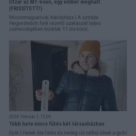
Útzár az M1-esen, egy ember meghalt
(FRISSÍTETT!)
Mosonmagyaróvár, Károlyháza | A sztráda
Hegyeshalom felé vezető szakaszát teljes
szélességében lezárták 11 óra körül.
2024. február 1.
12:00
Több hete nincs fűtés két társasházban
Győr | Hetek óta fűtés és meleg víz nélkül élnek a győri