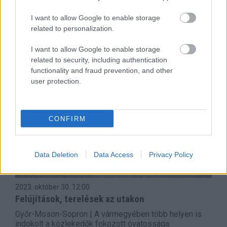
centimétert meghaladó havazás várható. Jelentős
havazás, valamint fagypont körüli hőmérséklet esetén a
I want to allow Google to enable storage
parkolóházak bejáratainál, le- és felhajtó rámpáinál,
related to personalization.
valamint nyitott tetőszintjein fokozott
csúszásveszélyre kell készülni.
I want to allow Google to enable storage
related to security, including authentication
functionality and fraud prevention, and other
user protection.
CONFIRM
Data Deletion
Data Access
Privacy Policy
2023. október 30.
12:00
Felújítások, terelések az utakon
Győr-Moson-Sopron | A vármegyében több helyen is
indokolt a közlekedők fokozott óvatossága.