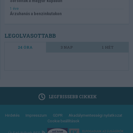
Sorsoltak a magyar kupában
1 éve
Árzuhanás a benzinkutakon
LEGOLVASOTTABB
24 ÓRA
3 NAP
1 HÉT
LEGFRISSEBB CIKKEK
Footer
Hirdetés
Impresszum
GDPR
Akadálymentességi nyilatkozat
Cookie beállítások
menu
Új Szó Nálunk RSS