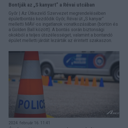
Bontják az „S kanyart” a Révai utcában
Győr | Az Útkezelő Szervezet megrendelésében
épületbontás kezdődik Győr, Révai út „S kanyar”
melletti MÁV-os ingatlanok vonatkozásában (börtön és
a Golden Ball között). A bontás során biztonsági
okokból a teljes útszélességet, valamint a bontandó
épület melletti járdát lezárták az érintett szakaszon.
2024. február 16.
11:41