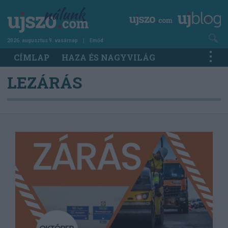
Ugrás
a
tartalomra
2026. augusztus 9. vasárnap
Emőd
Main
CÍMLAP
HAZA ÉS NAGYVILÁG
navigation
LEZÁRÁS