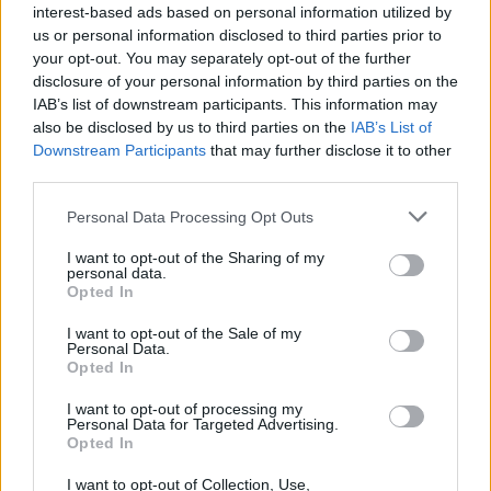
Hiába a figyelmeztetés, kocsikat kellett menteni
interest-based ads based on personal information utilized by
az eláradt parkolóból
us or personal information disclosed to third parties prior to
your opt-out. You may separately opt-out of the further
Győr | A Rába áradása miatt évente néhányszor lezárják
disclosure of your personal information by third parties on the
a Petőfi híd alatti ingyenes parkolót. Így történt
IAB’s list of downstream participants. This information may
szombaton is.Maradt azonban egy-két autó, amelynek
also be disclosed by us to third parties on the
IAB’s List of
gazdája nem hajtott ki a parkolóból. Végül tűzoltók
Downstream Participants
that may further disclose it to other
megtették ezt a vízben álló kocsikkal.
third parties.
Please note that this website/app uses one or more Google
Personal Data Processing Opt Outs
services and may gather and store information including but
not limited to your visit or usage behaviour. You may click to
I want to opt-out of the Sharing of my
personal data.
grant or deny consent to Google and its third-party tags to
Opted In
use your data for below specified purposes in below Google
consent section.
I want to opt-out of the Sale of my
Personal Data.
Opted In
I want to opt-out of processing my
Personal Data for Targeted Advertising.
Opted In
2023. december 23.
12:00
I want to opt-out of Collection, Use,