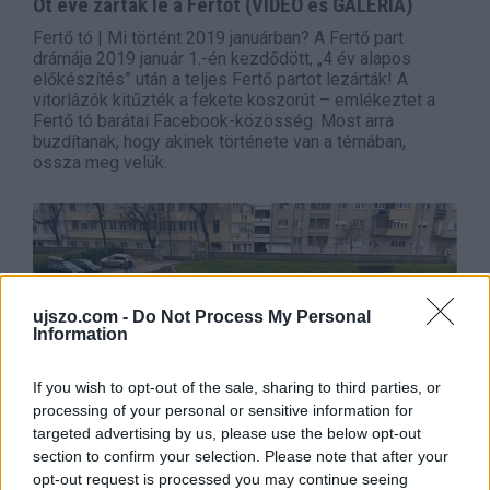
Öt éve zárták le a Fertőt (VIDEÓ és GALÉRIA)
Fertő tó | Mi történt 2019 januárban? A Fertő part
drámája 2019 január 1.-én kezdődött, „4 év alapos
előkészítés” után a teljes Fertő partot lezárták! A
vitorlázók kitűzték a fekete koszorút – emlékeztet a
Fertő tó barátai Facebook-közösség. Most arra
buzdítanak, hogy akinek története van a témában,
ossza meg velük.
ujszo.com -
Do Not Process My Personal
Information
If you wish to opt-out of the sale, sharing to third parties, or
processing of your personal or sensitive information for
targeted advertising by us, please use the below opt-out
section to confirm your selection. Please note that after your
2023. december 26.
08:00
opt-out request is processed you may continue seeing