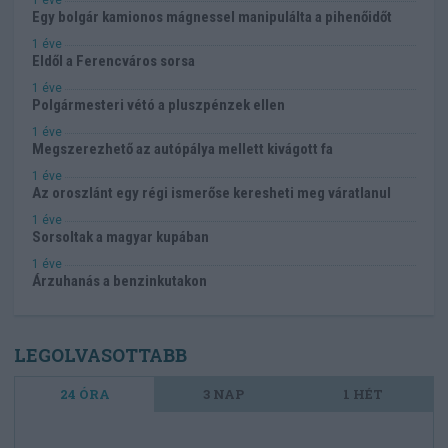
Egy bolgár kamionos mágnessel manipulálta a pihenőidőt
1 éve
Eldől a Ferencváros sorsa
1 éve
Polgármesteri vétó a pluszpénzek ellen
1 éve
Megszerezhető az autópálya mellett kivágott fa
1 éve
Az oroszlánt egy régi ismerőse keresheti meg váratlanul
1 éve
Sorsoltak a magyar kupában
1 éve
Árzuhanás a benzinkutakon
LEGOLVASOTTABB
24 ÓRA
3 NAP
1 HÉT