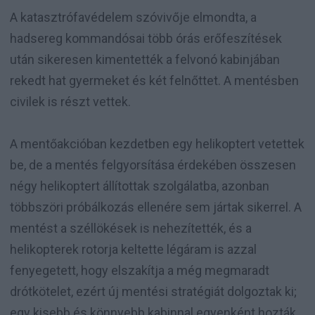
A katasztrófavédelem szóvivője elmondta, a
hadsereg kommandósai több órás erőfeszítések
után sikeresen kimentették a felvonó kabinjában
rekedt hat gyermeket és két felnőttet. A mentésben
civilek is részt vettek.
A mentőakcióban kezdetben egy helikoptert vetettek
be, de a mentés felgyorsítása érdekében összesen
négy helikoptert állítottak szolgálatba, azonban
többszöri próbálkozás ellenére sem jártak sikerrel. A
mentést a széllökések is nehezítették, és a
helikopterek rotorja keltette légáram is azzal
fenyegetett, hogy elszakítja a még megmaradt
drótkötelet, ezért új mentési stratégiát dolgoztak ki;
egy kisebb és könnyebb kabinnal egyenként hozták