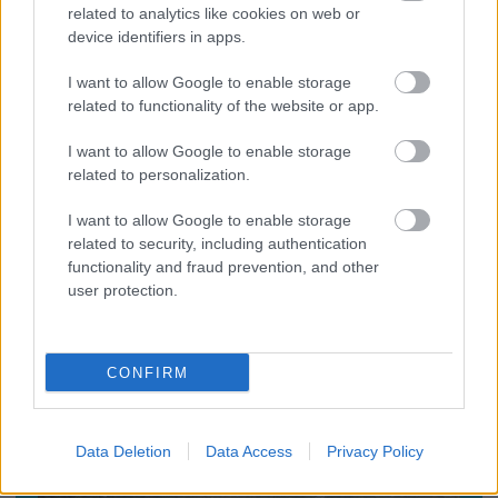
related to analytics like cookies on web or
Polgármesteri vétó a pluszpénzek ellen
device identifiers in apps.
I want to allow Google to enable storage
related to functionality of the website or app.
HAZA ÉS NAGYVILÁG
Megszerezhető az autópálya mellett kivágott
fa
I want to allow Google to enable storage
related to personalization.
Az oroszlánt egy régi ismerőse keresheti
I want to allow Google to enable storage
meg váratlanul
related to security, including authentication
functionality and fraud prevention, and other
user protection.
CONFIRM
LEGFRISSEBB GALÉRIÁK
Data Deletion
Data Access
Privacy Policy