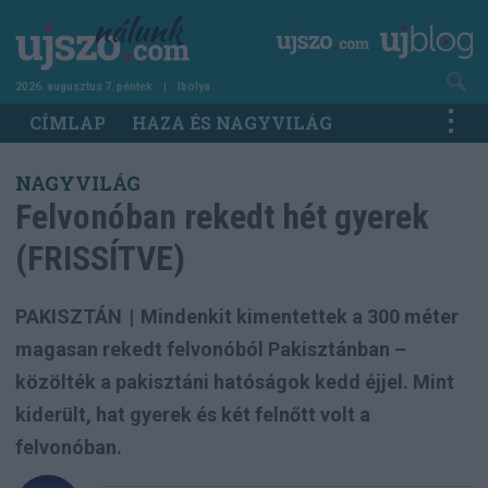
Ugrás
a
tartalomra
2026. augusztus 7. péntek
Ibolya
Main
CÍMLAP
HAZA ÉS NAGYVILÁG
navigation
NAGYVILÁG
Felvonóban rekedt hét gyerek
(FRISSÍTVE)
PAKISZTÁN
|
Mindenkit kimentettek a 300 méter
magasan rekedt felvonóból Pakisztánban –
közölték a pakisztáni hatóságok kedd éjjel. Mint
kiderült, hat gyerek és két felnőtt volt a
felvonóban.