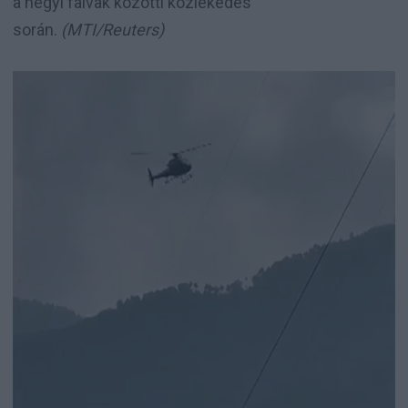
a hegyi falvak közötti közlekedés
során.
(MTI/Reuters)