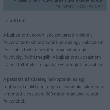
A kabin, amely fogva tartja a gyerekeket és egy
felnőttet.
- Fotó: TASR/AP
FRISSÍTÉS!
A bajbajutott csoport iskolába tartott, amikor a
felvonót tartó két drótkötél közül az egyik elszakadt,
és a kabin több száz méter magasban, egy
folyóvölgy fölött megállt. A bajbajutottak csaknem
15 órát töltöttek a magasban veszteglő lanovkában.
A pakisztáni hadsereg helikopterek és egy
rögtönzött ülőlift segítségével mindenkit sikeresen
kimentett a csaknem 300 méter magasan rekedt
felvonóból.