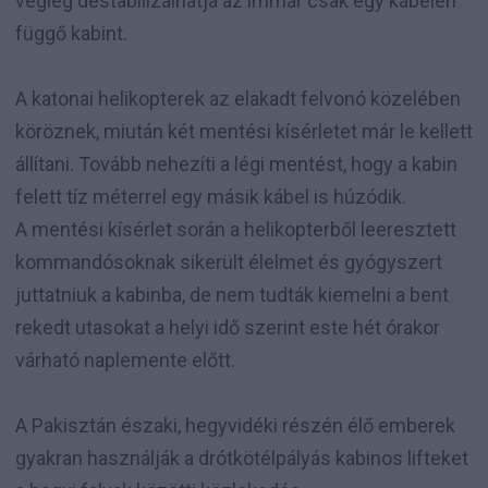
végleg destabilizálhatja az immár csak egy kábelen
függő kabint.
A katonai helikopterek az elakadt felvonó közelében
köröznek, miután két mentési kísérletet már le kellett
állítani. Tovább nehezíti a légi mentést, hogy a kabin
felett tíz méterrel egy másik kábel is húzódik.
A mentési kísérlet során a helikopterből leeresztett
kommandósoknak sikerült élelmet és gyógyszert
juttatniuk a kabinba, de nem tudták kiemelni a bent
rekedt utasokat a helyi idő szerint este hét órakor
várható naplemente előtt.
A Pakisztán északi, hegyvidéki részén élő emberek
gyakran használják a drótkötélpályás kabinos lifteket