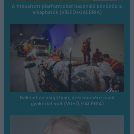
A titkosított platformokat használó bűnözők is
elkaphatók (VIDEÓ+GALÉRIA)
Baleset az alagútban, szerencsére csak
gyakorlat volt (VDEÓ, GALÉRIA)