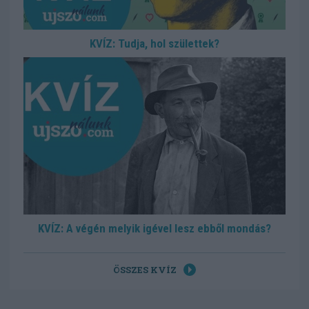
KVÍZ: Tudja, hol születtek?
KVÍZ: A végén melyik igével lesz ebből mondás?
ÖSSZES KVÍZ