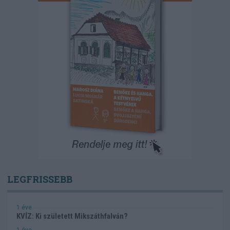
LEGFRISSEBB
1 éve
KVÍZ: Ki született Mikszáthfalván?
1 éve