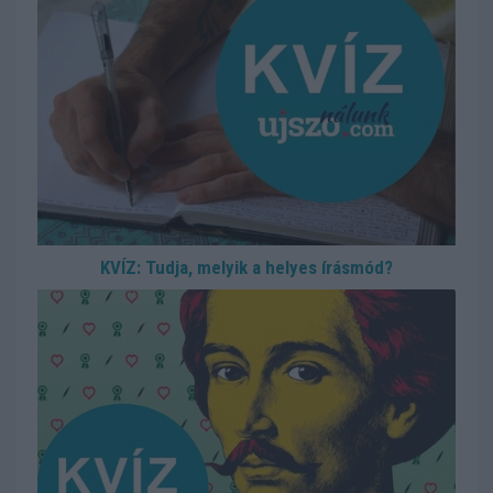
KVÍZ: Tudja, melyik a helyes írásmód?