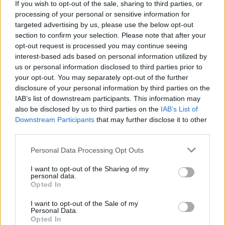
If you wish to opt-out of the sale, sharing to third parties, or
processing of your personal or sensitive information for
Az új Audi Q6 e-tron – győri
targeted advertising by us, please use the below opt-out
elektromotorral (GALÉRIA)
section to confirm your selection. Please note that after your
opt-out request is processed you may continue seeing
Nincs több találgatás, Prigozsin a
interest-based ads based on personal information utilized by
halottak között
us or personal information disclosed to third parties prior to
your opt-out. You may separately opt-out of the further
disclosure of your personal information by third parties on the
IAB’s list of downstream participants. This information may
also be disclosed by us to third parties on the
IAB’s List of
felvonó
Pakisztán
mentőakció
Downstream Participants
that may further disclose it to other
third parties.
HOZZÁSZÓLÁSOK
Please note that this website/app uses one or more Google
Personal Data Processing Opt Outs
services and may gather and store information including but
Kérjük a kommentelőket, hogy tartózkodjanak az
not limited to your visit or usage behaviour. You may click to
I want to opt-out of the Sharing of my
olyan kommentek megírásától, melyek mások
personal data.
grant or deny consent to Google and its third-party tags to
Opted In
személyiségi jogait sérthetik. Egyben felhívjuk
use your data for below specified purposes in below Google
figyelmüket, hogy a kommentekhez tartozó IP
consent section.
I want to opt-out of the Sale of my
címeket a rendszer elraktározza.
Personal Data.
Opted In