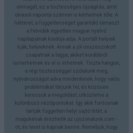
önmagát, ez a tisztességes újságírás, amit
olvasói naponta számon is kérhetnek tőle. A
hátteret, a függetlenséget garantáló támaszt
a Felvidék egyetlen magyar nyelvű
napilapjának kiadója adja. A portált helyiek
írják, helyieknek. Annak a jól összeszokott
csapatnak a tagjai, akiket korábbról
ismerhetnek és el is érhetnek. Tiszta hangon,
a régi tisztességgel szólalunk meg,
nyilvánosságot adva mindenkinek, hogy valós
problémákat tárjunk fel, és közösen
keressük a megoldást, ütköztetve a
különböző nézőpontokat. Így akik fontosnak
tartják független helyi sajtó létét, a
magukénak érezhetik az ujszonalunk.com -
ot, és teret is kapnak benne. Reméljük, hogy