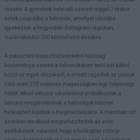
részén. A gyerekek helyi idő szerint reggel 7 órakor
estek csapdába a felvonón, amellyel iskolába
igyekeztek a hegyvidéki Battagram régióban,
Iszlámábádtól 200 kilométerre északra.
A pakisztáni katasztrófavédelmi hatóság
közleménye szerint a felvonókabint tartó két kábel
közül az egyik elszakadt, s emiatt ragadtak az utasok
több mint 270 méteres magasságban egy folyóvölgy
fölött. Mivel először sikertelenül próbálkoztak a
felvonó megjavításával, a hatóságok katonai
helikoptert küldtek a megmentésükre. A mentőakciót
azonban rendkívül megnehezítették az erős
széllökések, valamint, hogy a helikopter rotorja