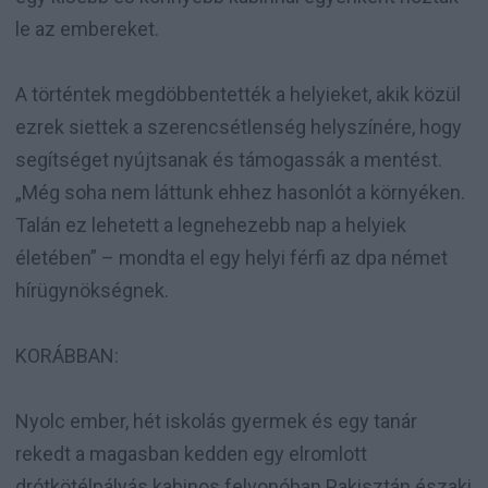
le az embereket.
A történtek megdöbbentették a helyieket, akik közül
ezrek siettek a szerencsétlenség helyszínére, hogy
segítséget nyújtsanak és támogassák a mentést.
„Még soha nem láttunk ehhez hasonlót a környéken.
Talán ez lehetett a legnehezebb nap a helyiek
életében” – mondta el egy helyi férfi az dpa német
hírügynökségnek.
KORÁBBAN:
Nyolc ember, hét iskolás gyermek és egy tanár
rekedt a magasban kedden egy elromlott
drótkötélpályás kabinos felvonóban Pakisztán északi