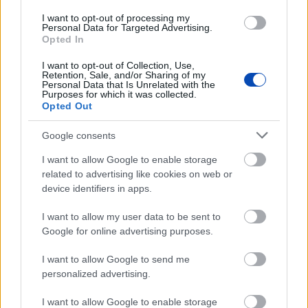
I want to opt-out of processing my
Personal Data for Targeted Advertising.
Opted In
ÖNNEK AJÁNLJUK
I want to opt-out of Collection, Use,
Retention, Sale, and/or Sharing of my
Personal Data that Is Unrelated with the
Purposes for which it was collected.
SZÓRAKOZÁS
Opted Out
KVÍZ: Ki született Mikszáthfalván?
Google consents
I want to allow Google to enable storage
BŰNÜGY ÉS BALESET
related to advertising like cookies on web or
Egy bolgár kamionos mágnessel manipulálta
device identifiers in apps.
a pihenőidőt
I want to allow my user data to be sent to
Google for online advertising purposes.
SPORT
Eldől a Ferencváros sorsa
I want to allow Google to send me
personalized advertising.
I want to allow Google to enable storage
HELYI HÍREK