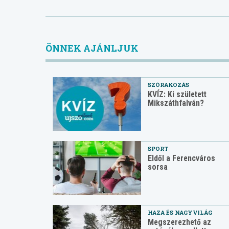
ÖNNEK AJÁNLJUK
SZÓRAKOZÁS
KVÍZ: Ki született
Mikszáthfalván?
SPORT
Eldől a Ferencváros
sorsa
HAZA ÉS NAGYVILÁG
Megszerezhető az