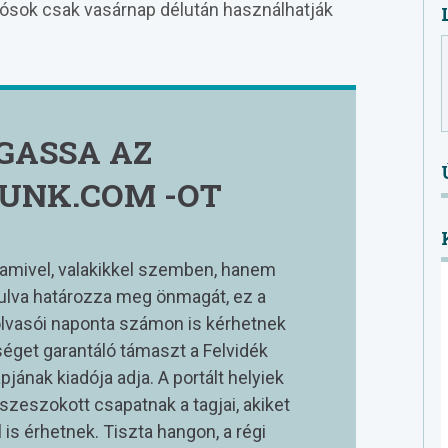
tósok csak vasárnap délután használhatják
GASSA AZ
UNK.COM -OT
amivel, valakikkel szemben, hanem
lva határozza meg önmagát, ez a
olvasói naponta számon is kérhetnek
nséget garantáló támaszt a Felvidék
jának kiadója adja. A portált helyiek
összeszokott csapatnak a tagjai, akiket
 is érhetnek. Tiszta hangon, a régi