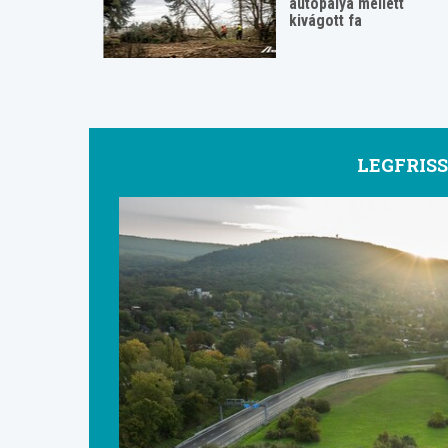
autópálya mellett
kivágott fa
LEGFRIS