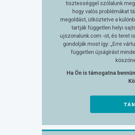
tisztességgel szólalunk meg
hogy valós problémákat tá
megoldást, ütköztetve a különb
tartják független helyi saj
ujszonalunk.com -ot, és teret 
gondolják most így: „Erre várt
független újságírást minden
köszöne
Ha Ön is támogatna bennünk
Kö
TÁ