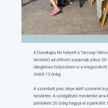
A Dunakapu tér helyett a Tarcsay Vilmos
területe) ad otthont a piacnak július 2
ideiglenes helyszínen is a megszokott v
órától 13 óráig.
A szombati piac ideje alatt szünetel a
területén. A szolgáltató mindenkit arra
pénteken 20 óráig hagyja el a parkolót. 