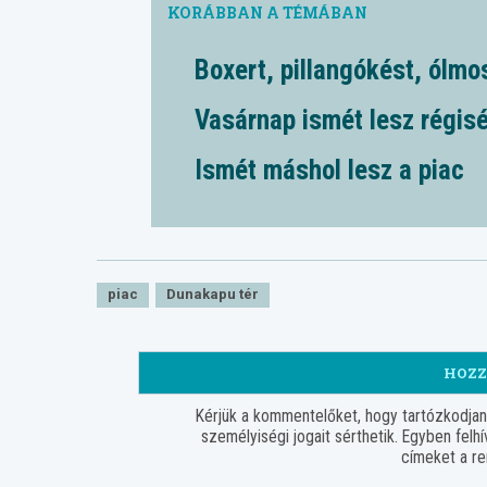
Boxert, pillangókést, ólmo
Vasárnap ismét lesz régis
Ismét máshol lesz a piac
piac
Dunakapu tér
HOZZ
Kérjük a kommentelőket, hogy tartózkodja
személyiségi jogait sérthetik. Egyben fel
címeket a re