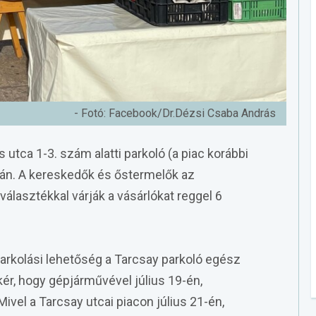
- Fotó: Facebook/Dr.Dézsi Csaba András
 utca 1-3. szám alatti parkoló (a piac korábbi
0-án. A kereskedők és őstermelők az
álasztékkal várják a vásárlókat reggel 6
 parkolási lehetőség a Tarcsay parkoló egész
 kér, hogy gépjárművével július 19-én,
Mivel a Tarcsay utcai piacon július 21-én,