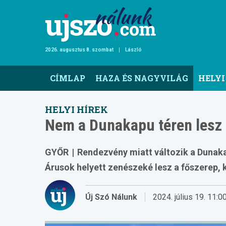
Ugrás
a
tartalomra
2026. augusztus 8. szombat
László
Main
CÍMLAP
HAZA ÉS NAGYVILÁG
HELYI
navigation
HELYI HÍREK
Nem a Dunakapu téren lesz 
GYŐR
|
Rendezvény miatt változik a Dunakap
Árusok helyett zenészeké lesz a főszerep, 
Új Szó Nálunk
2024. július 19.
11:0