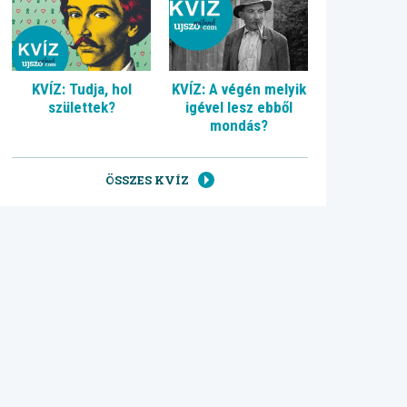
KVÍZ: Tudja, hol
KVÍZ: A végén melyik
születtek?
igével lesz ebből
mondás?
ÖSSZES KVÍZ