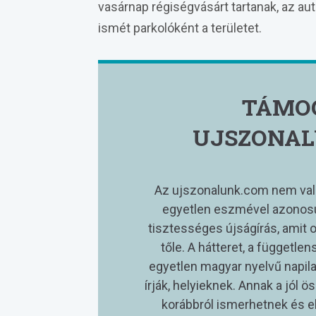
vasárnap régiségvásárt tartanak, az au
ismét parkolóként a területet.
TÁMO
UJSZONAL
Az ujszonalunk.com nem val
egyetlen eszmével azonosu
tisztességes újságírás, amit 
tőle. A hátteret, a függetle
egyetlen magyar nyelvű napilap
írják, helyieknek. Annak a jól 
korábbról ismerhetnek és el