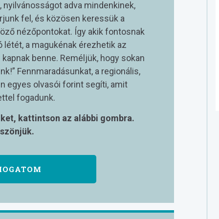
, nyilvánosságot adva mindenkinek,
rjunk fel, és közösen keressük a
öző nézőpontokat. Így akik fontosnak
tó létét, a magukénak érezhetik az
is kapnak benne. Reméljük, hogy sokan
unk!” Fennmaradásunkat, a regionális,
 egyes olvasói forint segíti, amit
ttel fogadunk.
et, kattintson az alábbi gombra.
szönjük.
MOGATOM