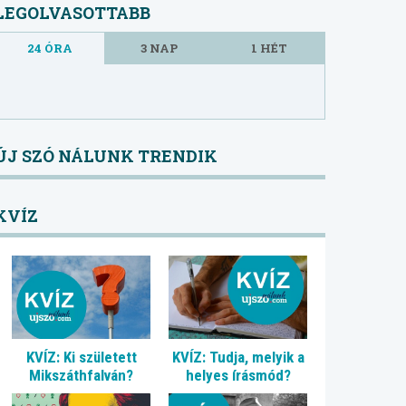
LEGOLVASOTTABB
24 ÓRA
3 NAP
1 HÉT
ÚJ SZÓ NÁLUNK TRENDIK
KVÍZ
KVÍZ: Ki született
KVÍZ: Tudja, melyik a
Mikszáthfalván?
helyes írásmód?