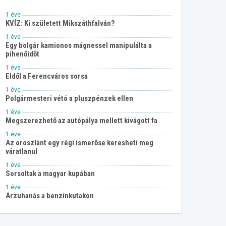
1 éve
KVÍZ: Ki született Mikszáthfalván?
1 éve
Egy bolgár kamionos mágnessel manipulálta a
pihenőidőt
1 éve
Eldől a Ferencváros sorsa
1 éve
Polgármesteri vétó a pluszpénzek ellen
1 éve
Megszerezhető az autópálya mellett kivágott fa
1 éve
Az oroszlánt egy régi ismerőse keresheti meg
váratlanul
1 éve
Sorsoltak a magyar kupában
1 éve
Árzuhanás a benzinkutakon