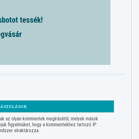
sbotot tessék!
égvásár
ÁSZÓLÁSOK
nak az olyan kommentek megírásától, melyek mások
hívjuk figyelmüket, hogy a kommentekhez tartozó IP
ndszer elraktározza.