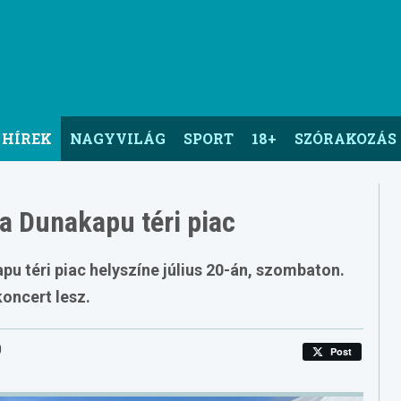
 HÍREK
NAGYVILÁG
SPORT
18+
SZÓRAKOZÁS
a Dunakapu téri piac
u téri piac helyszíne július 20-án, szombaton.
koncert lesz.
0
Post