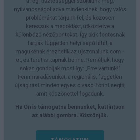
a régi tisztességgel szólalunk meg,
nyilvánosságot adva mindenkinek, hogy valós
problémákat tárjunk fel, és közösen
keressük a megoldást, ütköztetve a
különböző nézőpontokat. Így akik fontosnak
tartják független helyi sajtó létét, a
magukénak érezhetik az ujszonalunk.com -
ot, és teret is kapnak benne. Reméljük, hogy
sokan gondolják most így: „Erre vártunk!”
Fennmaradásunkat, a regionális, független
újságírást minden egyes olvasói forint segíti,
amit köszönettel fogadunk.
Ha Ön is támogatna bennünket, kattintson
az alábbi gombra. Köszönjük.
TÁMOGATOM