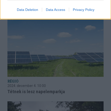
OLVASTA MÁR?
Data Deletion
Data Access
Privacy Policy
RÉGIÓ
2024. december 4.
10:00
Tétnek is lesz napelemparkja