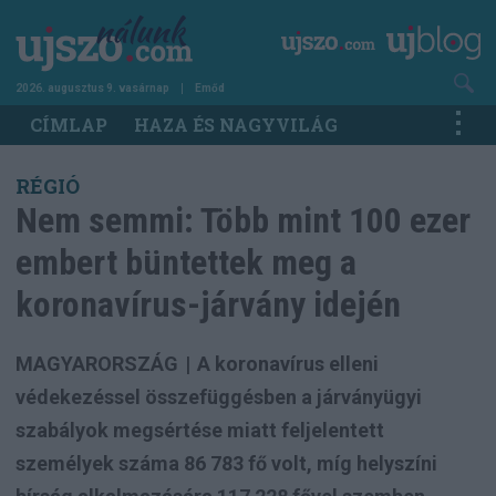
Ugrás
a
tartalomra
2026. augusztus 9. vasárnap
Emőd
Main
CÍMLAP
HAZA ÉS NAGYVILÁG
navigation
RÉGIÓ
Nem semmi: Több mint 100 ezer
embert büntettek meg a
koronavírus-járvány idején
MAGYARORSZÁG
|
A koronavírus elleni
védekezéssel összefüggésben a járványügyi
szabályok megsértése miatt feljelentett
személyek száma 86 783 fő volt, míg helyszíni