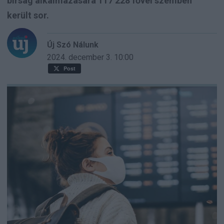
bírság alkalmazására 117 228 fővel szemben
került sor.
Új Szó Nálunk
2024. december 3.
10:00
Post