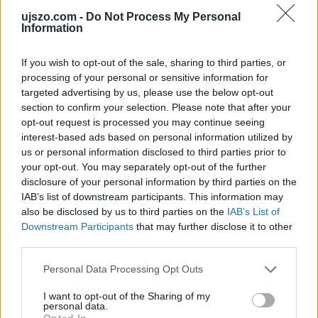
ujszo.com -
Do Not Process My Personal
Information
LEGFRISSEBB GALÉRIÁK
If you wish to opt-out of the sale, sharing to third parties, or
processing of your personal or sensitive information for
targeted advertising by us, please use the below opt-out
section to confirm your selection. Please note that after your
opt-out request is processed you may continue seeing
interest-based ads based on personal information utilized by
us or personal information disclosed to third parties prior to
your opt-out. You may separately opt-out of the further
disclosure of your personal information by third parties on the
IAB’s list of downstream participants. This information may
also be disclosed by us to third parties on the
IAB’s List of
Downstream Participants
that may further disclose it to other
Már látható jelei vannak az autópálya
third parties.
bővítésének (GALÉRIA)
Please note that this website/app uses one or more Google
Personal Data Processing Opt Outs
services and may gather and store information including but
not limited to your visit or usage behaviour. You may click to
I want to opt-out of the Sharing of my
personal data.
grant or deny consent to Google and its third-party tags to
Opted In