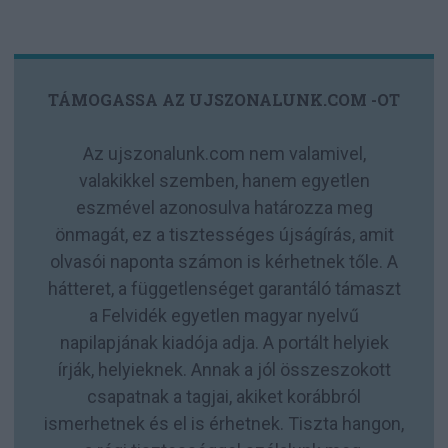
TÁMOGASSA AZ UJSZONALUNK.COM -OT
Az ujszonalunk.com nem valamivel,
valakikkel szemben, hanem egyetlen
eszmével azonosulva határozza meg
önmagát, ez a tisztességes újságírás, amit
olvasói naponta számon is kérhetnek tőle. A
hátteret, a függetlenséget garantáló támaszt
a Felvidék egyetlen magyar nyelvű
napilapjának kiadója adja. A portált helyiek
írják, helyieknek. Annak a jól összeszokott
csapatnak a tagjai, akiket korábbról
ismerhetnek és el is érhetnek. Tiszta hangon,