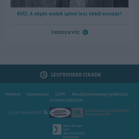
KVÍZ: A végén melyik igével lesz ebből mondás?
ÖSSZES KVÍZ
LEGFRISSEBB CIKKEK
Footer
Hirdetés
Impresszum
GDPR
Akadálymentességi nyilatkozat
Cookie beállítások
menu
Új Szó Nálunk RSS
web design
and
development
brainsum