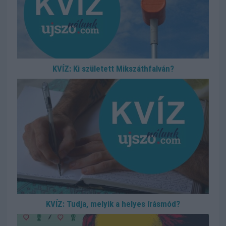
KVÍZ: Ki született Mikszáthfalván?
KVÍZ: Tudja, melyik a helyes írásmód?