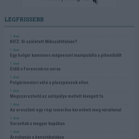
LEGFRISSEBB
1 éve
KVÍZ: Ki született Mikszáthfalván?
1 éve
Egy bolgár kamionos mágnessel manipulálta a pihenőidőt
1 éve
Eldől a Ferencváros sorsa
1 éve
Polgármesteri vétó a pluszpénzek ellen
1 éve
Megszerezhető az autópálya mellett kivágott fa
1 éve
Az oroszlánt egy régi ismerőse keresheti meg váratlanul
1 éve
Sorsoltak a magyar kupában
1 éve
Árzuhanás a benzinkutakon