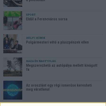
SPORT
Eldől a Ferencváros sorsa
HELYI HÍREK
Polgármesteri vétó a pluszpénzek ellen
HAZA ÉS NAGYVILÁG
Megszerezhető az autópálya mellett kivágott
fa
Az oroszlánt egy régi ismerőse keresheti
meg váratlanul