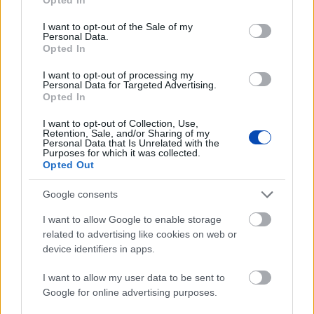
use your data for below specified purposes in below Google
consent section.
I want to opt-out of the Sale of my
Personal Data.
Opted In
I want to opt-out of processing my
Personal Data for Targeted Advertising.
Opted In
I want to opt-out of Collection, Use,
A titkosított platformokat használó bűnözők is
Retention, Sale, and/or Sharing of my
elkaphatók (VIDEÓ+GALÉRIA)
Personal Data that Is Unrelated with the
Purposes for which it was collected.
Opted Out
Google consents
I want to allow Google to enable storage
related to advertising like cookies on web or
device identifiers in apps.
I want to allow my user data to be sent to
Google for online advertising purposes.