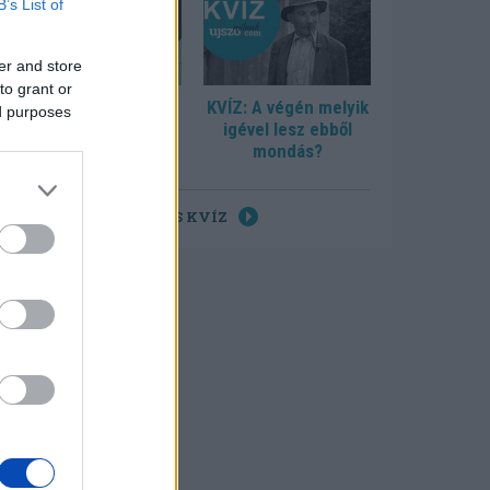
B’s List of
er and store
to grant or
KVÍZ: Tudja, hol
KVÍZ: A végén melyik
ed purposes
születtek?
igével lesz ebből
mondás?
ÖSSZES KVÍZ