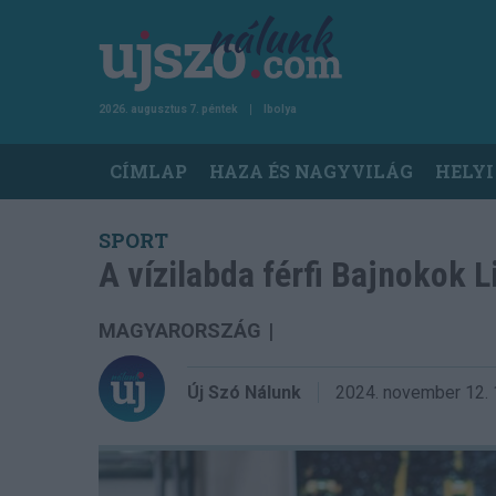
Ugrás
a
tartalomra
2026. augusztus 7. péntek
Ibolya
Main
CÍMLAP
HAZA ÉS NAGYVILÁG
HELYI
navigation
SPORT
A vízilabda férfi Bajnokok 
MAGYARORSZÁG
|
Új Szó Nálunk
2024. november 12.