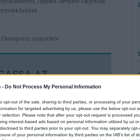
a, nyolcaddöntő, Tappara Tampere-Färjestad
oportmérkőzések
f Champions, csoportkör
GASSA AZ
UNK.COM -OT
 -
Do Not Process My Personal Information
to opt-out of the sale, sharing to third parties, or processing of your per
formation for targeted advertising by us, please use the below opt-out s
amivel, valakikkel szemben, hanem
r selection. Please note that after your opt-out request is processed y
lva határozza meg önmagát, ez a
eing interest-based ads based on personal information utilized by us or
olvasói naponta számon is kérhetnek
disclosed to third parties prior to your opt-out. You may separately opt-
losure of your personal information by third parties on the IAB’s list of
nséget garantáló támaszt a Felvidék