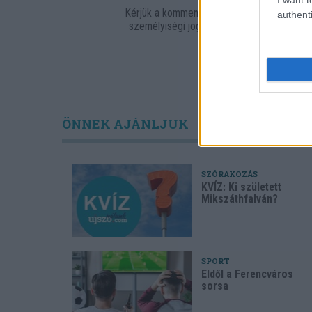
Kérjük a kommentelőket, hogy tartózkodja
authenti
személyiségi jogait sérthetik. Egyben fel
címeket a re
ÖNNEK AJÁNLJUK
SZÓRAKOZÁS
KVÍZ: Ki született
Mikszáthfalván?
SPORT
Eldől a Ferencváros
sorsa