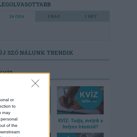
LEGOLVASOTTABB
24 ÓRA
3 NAP
1 HÉT
ÚJ SZÓ NÁLUNK TRENDIK
KVÍZ
sonal or
ection to
ou may
 personal
KVÍZ: Ki született
KVÍZ: Tudja, melyik a
out of the
Mikszáthfalván?
helyes írásmód?
 downstream