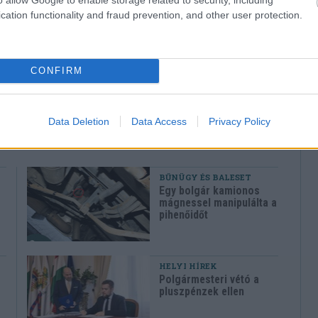
nak az olyan kommentek megírásától, melyek mások
cation functionality and fraud prevention, and other user protection.
hívjuk figyelmüket, hogy a kommentekhez tartozó IP
ndszer elraktározza.
CONFIRM
Data Deletion
Data Access
Privacy Policy
BŰNÜGY ÉS BALESET
Egy bolgár kamionos
mágnessel manipulálta a
pihenőidőt
HELYI HÍREK
Polgármesteri vétó a
pluszpénzek ellen