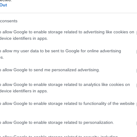
Out
consents
o allow Google to enable storage related to advertising like cookies on
evice identifiers in apps.
o allow my user data to be sent to Google for online advertising
s.
oportkörben
to allow Google to send me personalized advertising.
an
o allow Google to enable storage related to analytics like cookies on
evice identifiers in apps.
o allow Google to enable storage related to functionality of the website
o allow Google to enable storage related to personalization.
ÁSZÓLÁSOK
o allow Google to enable storage related to security, including