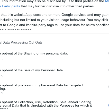
. This information may also be disclosed by us to third parties on the
IA
jának kiadója adja. A portált helyiek
Participants
that may further disclose it to other third parties.
összeszokott csapatnak a tagjai, akiket
 that this website/app uses one or more Google services and may gath
 is érhetnek. Tiszta hangon, a régi
including but not limited to your visit or usage behaviour. You may click 
, nyilvánosságot adva mindenkinek,
 to Google and its third-party tags to use your data for below specifi
rjunk fel, és közösen keressük a
ogle consent section.
öző nézőpontokat. Így akik fontosnak
tó létét, a magukénak érezhetik az
l Data Processing Opt Outs
is kapnak benne. Reméljük, hogy sokan
o opt-out of the Sharing of my personal data.
unk!” Fennmaradásunkat, a regionális,
In
 egyes olvasói forint segíti, amit
ttel fogadunk.
o opt-out of the Sale of my Personal Data.
In
et, kattintson az alábbi gombra.
to opt-out of processing my Personal Data for Targeted
szönjük.
ing.
In
o opt-out of Collection, Use, Retention, Sale, and/or Sharing
MOGATOM
ersonal Data that Is Unrelated with the Purposes for which it
lected.