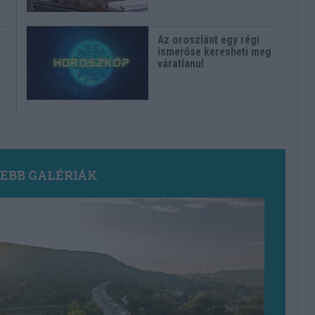
Az oroszlánt egy régi
ismerőse keresheti meg
váratlanul
SEBB GALÉRIÁK