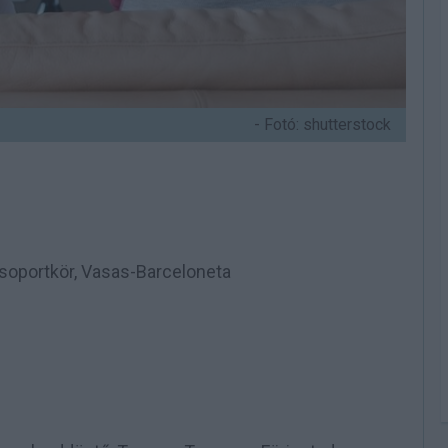
- Fotó: shutterstock
 csoportkör, Vasas-Barceloneta