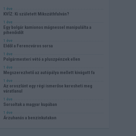
1 éve
KVÍZ: Ki született Mikszáthfalván?
1 éve
Egy bolgár kamionos mágnessel manipulálta a
pihenőidőt
1 éve
Eldől a Ferencváros sorsa
1 éve
Polgármesteri vétó a pluszpénzek ellen
1 éve
Megszerezhető az autópálya mellett kivágott fa
1 éve
Az oroszlánt egy régi ismerőse keresheti meg
váratlanul
1 éve
Sorsoltak a magyar kupában
1 éve
Árzuhanás a benzinkutakon