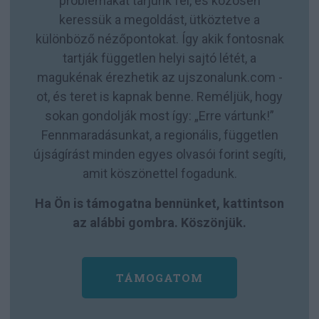
problémákat tárjunk fel, és közösen
keressük a megoldást, ütköztetve a
különböző nézőpontokat. Így akik fontosnak
tartják független helyi sajtó létét, a
magukénak érezhetik az ujszonalunk.com -
ot, és teret is kapnak benne. Reméljük, hogy
sokan gondolják most így: „Erre vártunk!”
Fennmaradásunkat, a regionális, független
újságírást minden egyes olvasói forint segíti,
amit köszönettel fogadunk.
Ha Ön is támogatna bennünket, kattintson
az alábbi gombra. Köszönjük.
TÁMOGATOM