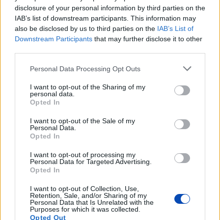
disclosure of your personal information by third parties on the
LEGFRISSEBB GALÉRIÁK
IAB’s list of downstream participants. This information may
also be disclosed by us to third parties on the
IAB’s List of
Downstream Participants
that may further disclose it to other
third parties.
Please note that this website/app uses one or more Google
Personal Data Processing Opt Outs
services and may gather and store information including but
not limited to your visit or usage behaviour. You may click to
I want to opt-out of the Sharing of my
personal data.
grant or deny consent to Google and its third-party tags to
Opted In
use your data for below specified purposes in below Google
consent section.
I want to opt-out of the Sale of my
Personal Data.
Opted In
Már látható jelei vannak az autópálya
bővítésének (GALÉRIA)
I want to opt-out of processing my
Personal Data for Targeted Advertising.
Opted In
I want to opt-out of Collection, Use,
Retention, Sale, and/or Sharing of my
Personal Data that Is Unrelated with the
Purposes for which it was collected.
Opted Out