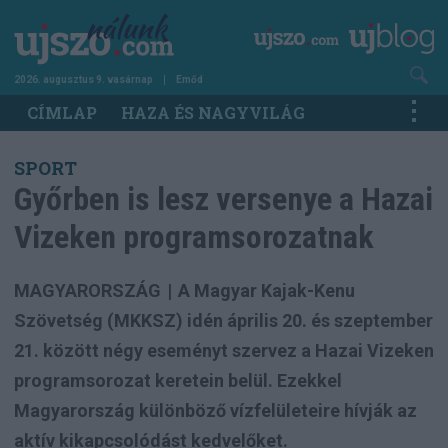
Ugrás
a
tartalomra
2026. augusztus 9. vasárnap
Emőd
Main
CÍMLAP
HAZA ÉS NAGYVILÁG
navigation
SPORT
Győrben is lesz versenye a Hazai
Vizeken programsorozatnak
MAGYARORSZÁG
|
A Magyar Kajak-Kenu
Szövetség (MKKSZ) idén április 20. és szeptember
21. között négy eseményt szervez a Hazai Vizeken
programsorozat keretein belül. Ezekkel
Magyarország különböző vízfelületeire hívják az
aktív kikapcsolódást kedvelőket.