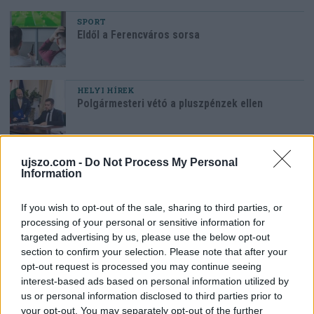
SPORT
Eldől a Ferencváros sorsa
HELYI HÍREK
Polgármesteri vétó a pluszpénzek ellen
HAZA ÉS NAGYVILÁG
ujszo.com -
Do Not Process My Personal
Megszerezhető az autópálya mellett kivágott
Information
fa
If you wish to opt-out of the sale, sharing to third parties, or
processing of your personal or sensitive information for
Az oroszlánt egy régi ismerőse keresheti
targeted advertising by us, please use the below opt-out
meg váratlanul
section to confirm your selection. Please note that after your
opt-out request is processed you may continue seeing
interest-based ads based on personal information utilized by
us or personal information disclosed to third parties prior to
your opt-out. You may separately opt-out of the further