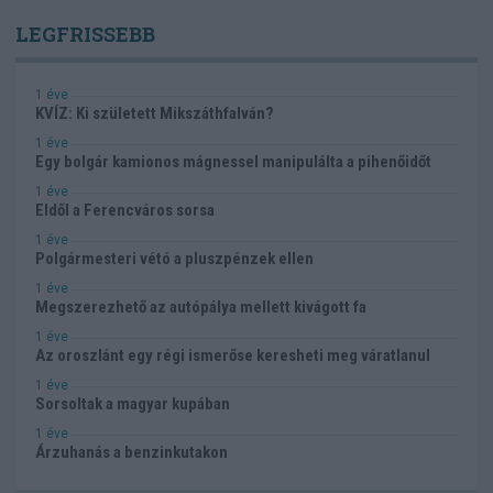
LEGFRISSEBB
1 éve
KVÍZ: Ki született Mikszáthfalván?
1 éve
Egy bolgár kamionos mágnessel manipulálta a pihenőidőt
1 éve
Eldől a Ferencváros sorsa
1 éve
Polgármesteri vétó a pluszpénzek ellen
1 éve
Megszerezhető az autópálya mellett kivágott fa
1 éve
Az oroszlánt egy régi ismerőse keresheti meg váratlanul
1 éve
Sorsoltak a magyar kupában
1 éve
Árzuhanás a benzinkutakon