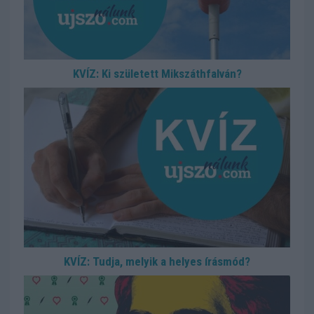
KVÍZ: Ki született Mikszáthfalván?
KVÍZ: Tudja, melyik a helyes írásmód?