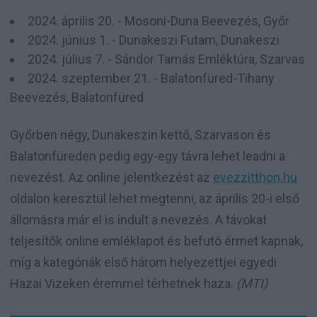
2024. április 20. - Mosoni-Duna Beevezés, Győr
2024. június 1. - Dunakeszi Futam, Dunakeszi
2024. július 7. - Sándor Tamás Emléktúra, Szarvas
2024. szeptember 21. - Balatonfüred-Tihany
Beevezés, Balatonfüred
Győrben négy, Dunakeszin kettő, Szarvason és
Balatonfüreden pedig egy-egy távra lehet leadni a
nevezést. Az online jelentkezést az
evezzitthon.hu
oldalon keresztül lehet megtenni, az április 20-i első
állomásra már el is indult a nevezés. A távokat
teljesítők online emléklapot és befutó érmet kapnak,
míg a kategóriák első három helyezettjei egyedi
Hazai Vizeken éremmel térhetnek haza.
(MTI)