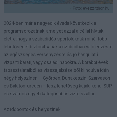
- Fotó: evezzitthon.hu
2024-ben már a negyedik évada következik a
programsorozatnak, amelyet azzal a céllal hívtak
életre, hogy a szabadidős sportolóknak minél több
lehetőséget biztosítsanak a szabadban való edzésre,
az egészséges versenyzésre és jó hangulatú
vízparti baráti, vagy családi napokra. A korábbi évek
tapasztalataiból és visszajelzéseiből kiindulva idén
négy helyszínen – Győrben, Dunakeszin, Szarvason
és Balatonfüreden – lesz lehetőség kajak, kenu, SUP
és számos egyéb kategóriában vízre szállni.
Az időpontok és helyszínek: