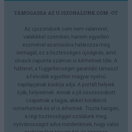
TÁMOGASSA AZ UJSZONALUNK.COM -OT
Az ujszonalunk.com nem valamivel,
valakikkel szemben, hanem egyetlen
eszmével azonosulva határozza meg
önmagát, ez a tisztességes újságírás, amit
olvasói naponta számon is kérhetnek tőle. A
hátteret, a függetlenséget garantáló támaszt
a Felvidék egyetlen magyar nyelvű
napilapjának kiadója adja. A portált helyiek
írják, helyieknek. Annak a jól összeszokott
csapatnak a tagjai, akiket korábbról
ismerhetnek és el is érhetnek. Tiszta hangon,
a régi tisztességgel szólalunk meg,
nyilvánosságot adva mindenkinek, hogy valós