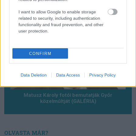
Baleset az alagútban, szerencsére csak
gyakorlat volt (VDEÓ, GALÉRIA)
I want to allow Google to enable storage
related to security, including authentication
functionality and fraud prevention, and other
user protection.
CONFIRM
Data Deletion
Data Access
Privacy Policy
Matusz Károly fotói bemutatják Győr
közelmúltját (GALÉRIA)
OLVASTA MÁR?