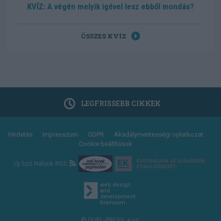
KVÍZ: A végén melyik igével lesz ebből mondás?
ÖSSZES KVÍZ
LEGFRISSEBB CIKKEK
Footer
Hirdetés
Impresszum
GDPR
Akadálymentességi nyilatkozat
Cookie beállítások
menu
Új Szó Nálunk RSS
web design
and
development
brainsum
© DUEL-PRESS, s.r.o.