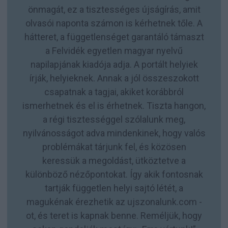
önmagát, ez a tisztességes újságírás, amit
olvasói naponta számon is kérhetnek tőle. A
hátteret, a függetlenséget garantáló támaszt
a Felvidék egyetlen magyar nyelvű
napilapjának kiadója adja. A portált helyiek
írják, helyieknek. Annak a jól összeszokott
csapatnak a tagjai, akiket korábbról
ismerhetnek és el is érhetnek. Tiszta hangon,
a régi tisztességgel szólalunk meg,
nyilvánosságot adva mindenkinek, hogy valós
problémákat tárjunk fel, és közösen
keressük a megoldást, ütköztetve a
különböző nézőpontokat. Így akik fontosnak
tartják független helyi sajtó létét, a
magukénak érezhetik az ujszonalunk.com -
ot, és teret is kapnak benne. Reméljük, hogy