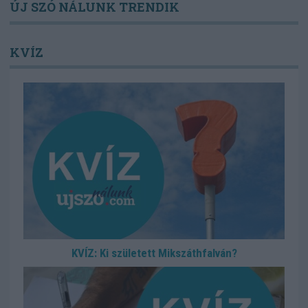
ÚJ SZÓ NÁLUNK TRENDIK
KVÍZ
KVÍZ: Ki született Mikszáthfalván?