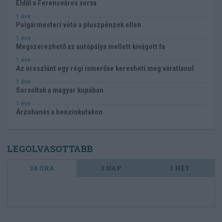
Eldől a Ferencváros sorsa
1 éve
Polgármesteri vétó a pluszpénzek ellen
1 éve
Megszerezhető az autópálya mellett kivágott fa
1 éve
Az oroszlánt egy régi ismerőse keresheti meg váratlanul
1 éve
Sorsoltak a magyar kupában
1 éve
Árzuhanás a benzinkutakon
LEGOLVASOTTABB
24 ÓRA
3 NAP
1 HÉT