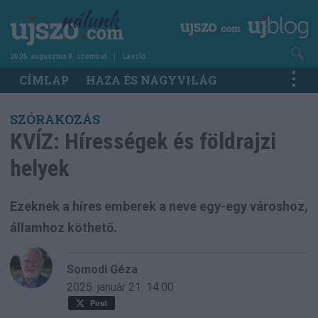
Ugrás
a
tartalomra
2026. augusztus 8. szombat
László
Main
CÍMLAP
HAZA ÉS NAGYVILÁG
navigation
SZÓRAKOZÁS
KVÍZ: Hírességek és földrajzi
helyek
Ezeknek a híres emberek a neve egy-egy városhoz,
államhoz köthető.
Somodi Géza
2025. január 21.
14:00
Post