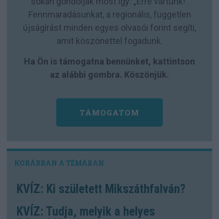
sokan gondolják most így: „Erre vártunk!”
Fennmaradásunkat, a regionális, független
újságírást minden egyes olvasói forint segíti,
amit köszönettel fogadunk.
Ha Ön is támogatna bennünket, kattintson
az alábbi gombra. Köszönjük.
TÁMOGATOM
KVÍZ: Ki született Mikszáthfalván?
KVÍZ: Tudja, melyik a helyes