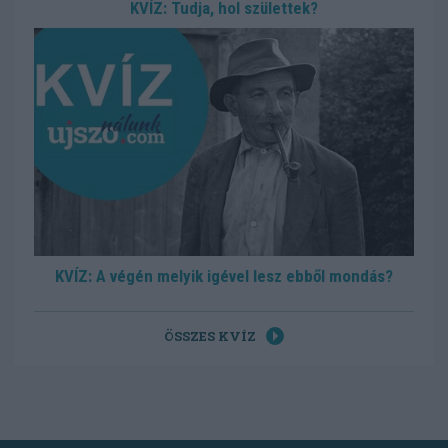
KVÍZ: Tudja, hol születtek?
KVÍZ: A végén melyik igével lesz ebből mondás?
ÖSSZES KVÍZ