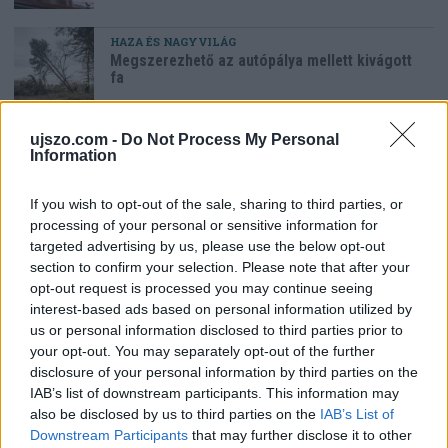
HAZA ÉS NAGYVILÁG
Megszerezhető az autópálya mellett kivágott
fa
ujszo.com -
Do Not Process My Personal
Az oroszlánt egy régi ismerőse keresheti
Information
meg váratlanul
If you wish to opt-out of the sale, sharing to third parties, or
processing of your personal or sensitive information for
targeted advertising by us, please use the below opt-out
section to confirm your selection. Please note that after your
opt-out request is processed you may continue seeing
LEGFRISSEBB GALÉRIÁK
interest-based ads based on personal information utilized by
us or personal information disclosed to third parties prior to
your opt-out. You may separately opt-out of the further
disclosure of your personal information by third parties on the
IAB’s list of downstream participants. This information may
also be disclosed by us to third parties on the
IAB’s List of
Downstream Participants
that may further disclose it to other