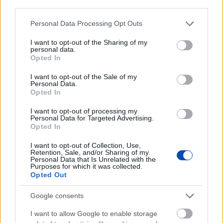
third parties.
Please note that this website/app uses one or more Google
Personal Data Processing Opt Outs
services and may gather and store information including but
not limited to your visit or usage behaviour. You may click to
I want to opt-out of the Sharing of my
personal data.
grant or deny consent to Google and its third-party tags to
Már látható jelei vannak az autópálya
Opted In
use your data for below specified purposes in below Google
bővítésének (GALÉRIA)
consent section.
I want to opt-out of the Sale of my
Personal Data.
Opted In
I want to opt-out of processing my
Personal Data for Targeted Advertising.
Opted In
I want to opt-out of Collection, Use,
Retention, Sale, and/or Sharing of my
Personal Data that Is Unrelated with the
Purposes for which it was collected.
Opted Out
Google consents
A titkosított platformokat használó bűnözők is
I want to allow Google to enable storage
elkaphatók (VIDEÓ+GALÉRIA)