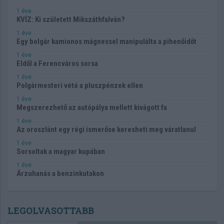
1 éve
KVÍZ: Ki született Mikszáthfalván?
1 éve
Egy bolgár kamionos mágnessel manipulálta a pihenőidőt
1 éve
Eldől a Ferencváros sorsa
1 éve
Polgármesteri vétó a pluszpénzek ellen
1 éve
Megszerezhető az autópálya mellett kivágott fa
1 éve
Az oroszlánt egy régi ismerőse keresheti meg váratlanul
1 éve
Sorsoltak a magyar kupában
1 éve
Árzuhanás a benzinkutakon
LEGOLVASOTTABB