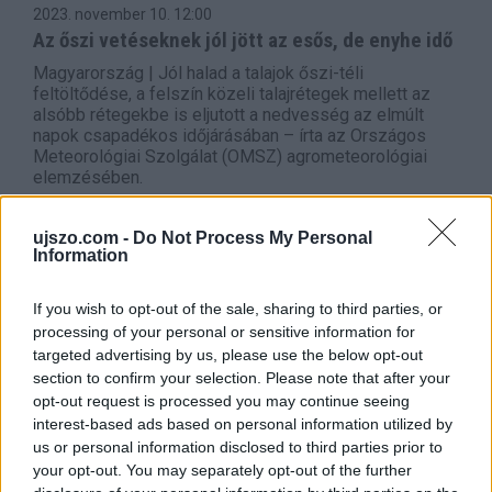
2023. november 10.
12:00
Az őszi vetéseknek jól jött az esős, de enyhe idő
Magyarország | Jól halad a talajok őszi-téli
feltöltődése, a felszín közeli talajrétegek mellett az
alsóbb rétegekbe is eljutott a nedvesség az elmúlt
napok csapadékos időjárásában – írta az Országos
Meteorológiai Szolgálat (OMSZ) agrometeorológiai
elemzésében.
ujszo.com -
Do Not Process My Personal
Information
If you wish to opt-out of the sale, sharing to third parties, or
processing of your personal or sensitive information for
targeted advertising by us, please use the below opt-out
section to confirm your selection. Please note that after your
opt-out request is processed you may continue seeing
interest-based ads based on personal information utilized by
us or personal information disclosed to third parties prior to
your opt-out. You may separately opt-out of the further