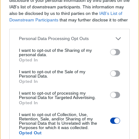
disclosure of your personal information by third parties on the
2023. július 5.
15:00
Vita a szentiváni talajvízről
IAB’s list of downstream participants. This information may
also be disclosed by us to third parties on the
IAB’s List of
Győr | Heves szócsaták, levélváltás és üzengetés
Downstream Participants
that may further disclose it to other
zajlik a szentiváni civilek és a győri városháza között. A
third parties.
téma a szennyező anyagok jelenléte a talajvízben.
Megkíséreljük összefoglalni a lényeget.
Please note that this website/app uses one or more Google
Personal Data Processing Opt Outs
services and may gather and store information including but
not limited to your visit or usage behaviour. You may click to
I want to opt-out of the Sharing of my
personal data.
grant or deny consent to Google and its third-party tags to
Opted In
use your data for below specified purposes in below Google
consent section.
I want to opt-out of the Sale of my
Personal Data.
Opted In
I want to opt-out of processing my
Personal Data for Targeted Advertising.
Opted In
I want to opt-out of Collection, Use,
Retention, Sale, and/or Sharing of my
Personal Data that Is Unrelated with the
2023. június 3.
11:00
Purposes for which it was collected.
Magzatkárosító anyagot találtak a szakértők a
Opted Out
győri talajvízben