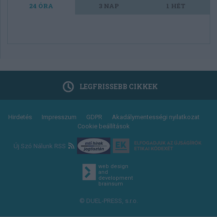
24 ÓRA
3 NAP
1 HÉT
LEGFRISSEBB CIKKEK
Footer
Hirdetés
Impresszum
GDPR
Akadálymentességi nyilatkozat
Cookie beállítások
menu
Új Szó Nálunk RSS
web design
and
development
brainsum
© DUEL-PRESS, s.r.o.