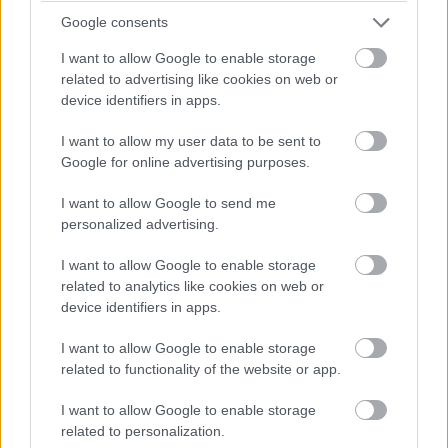
Google consents
Győr | Közösségi forrásból végeztek talajvíz-
vizsgálatot a győr-győrszentiváni civilek. A független,
I want to allow Google to enable storage
akkreditált szakértők magas lítiumértéket és
related to advertising like cookies on web or
magzatkárosító anyagot mértek a márciusi vizsgálat
device identifiers in apps.
során, amelynek kiértékelése most készült el. Az
eredmények aktuális állapotot tükröznek, a szakértők
javasolják a talajvíz monitorozását az egészségügyi és
I want to allow my user data to be sent to
környezeti kockázatok miatt.
Google for online advertising purposes.
I want to allow Google to send me
personalized advertising.
I want to allow Google to enable storage
related to analytics like cookies on web or
device identifiers in apps.
I want to allow Google to enable storage
related to functionality of the website or app.
I want to allow Google to enable storage
related to personalization.