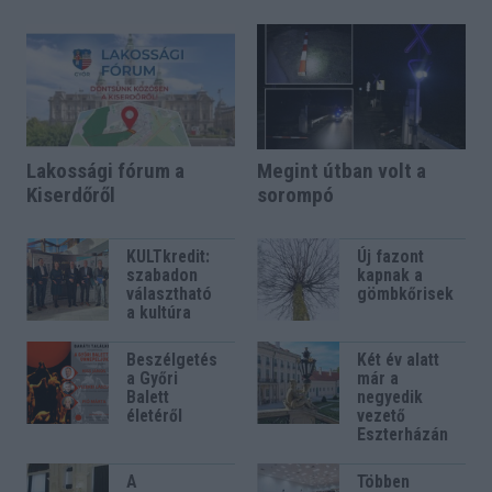
Lakossági fórum a
Megint útban volt a
Kiserdőről
sorompó
KULTkredit:
Új fazont
szabadon
kapnak a
választható
gömbkőrisek
a kultúra
Beszélgetés
Két év alatt
a Győri
már a
Balett
negyedik
életéről
vezető
Eszterházán
A
Többen