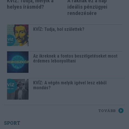
KVÍZ: Tudja, melyik a
A ráknak ez a nap
helyes írásmód?
ideális pénzügyei
rendezésére
KVÍZ: Tudja, hol születtek?
Az ikreknek a fontos beszélgetéseket most
érdemes lebonyolítani
KVÍZ: A végén melyik igével lesz ebből
mondás?
TOVÁBB
SPORT