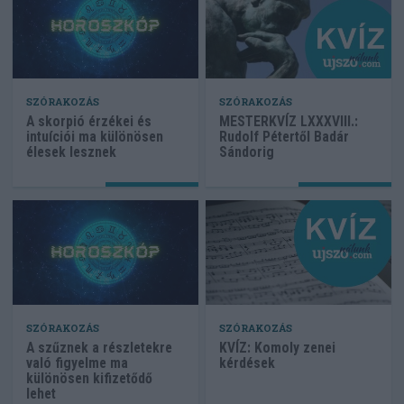
SZÓRAKOZÁS
SZÓRAKOZÁS
A skorpió érzékei és
MESTERKVÍZ LXXXVIII.:
intuíciói ma különösen
Rudolf Pétertől Badár
élesek lesznek
Sándorig
SZÓRAKOZÁS
SZÓRAKOZÁS
A szűznek a részletekre
KVÍZ: Komoly zenei
való figyelme ma
kérdések
különösen kifizetődő
lehet