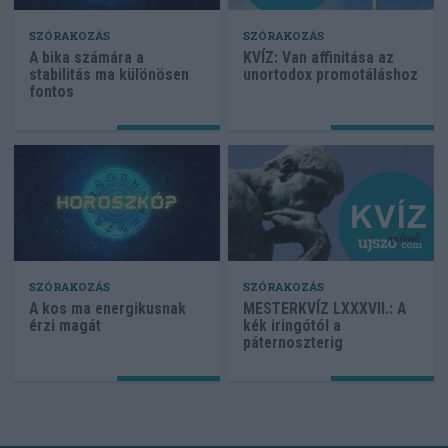
SZÓRAKOZÁS
SZÓRAKOZÁS
A bika számára a
KVÍZ: Van affinitása az
stabilitás ma különösen
unortodox promotáláshoz
fontos
SZÓRAKOZÁS
SZÓRAKOZÁS
A kos ma energikusnak
MESTERKVÍZ LXXXVII.: A
érzi magát
kék iringótól a
páternoszterig