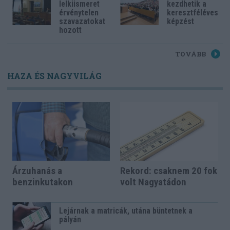
lelkiismeret
kezdhetik a
érvénytelen
keresztféléves
szavazatokat
képzést
hozott
TOVÁBB
HAZA ÉS NAGYVILÁG
Árzuhanás a
Rekord: csaknem 20 fok
benzinkutakon
volt Nagyatádon
Lejárnak a matricák, utána büntetnek a
pályán