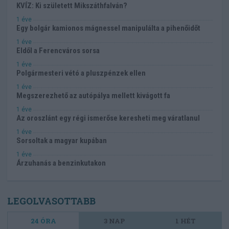
KVÍZ: Ki született Mikszáthfalván?
1 éve
Egy bolgár kamionos mágnessel manipulálta a pihenőidőt
1 éve
Eldől a Ferencváros sorsa
1 éve
Polgármesteri vétó a pluszpénzek ellen
1 éve
Megszerezhető az autópálya mellett kivágott fa
1 éve
Az oroszlánt egy régi ismerőse keresheti meg váratlanul
1 éve
Sorsoltak a magyar kupában
1 éve
Árzuhanás a benzinkutakon
LEGOLVASOTTABB
24 ÓRA
3 NAP
1 HÉT