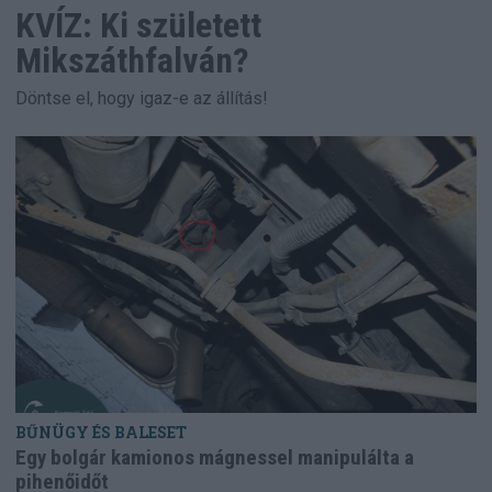
KVÍZ: Ki született
Mikszáthfalván?
Döntse el, hogy igaz-e az állítás!
BŰNÜGY ÉS BALESET
Egy bolgár kamionos mágnessel manipulálta a
pihenőidőt