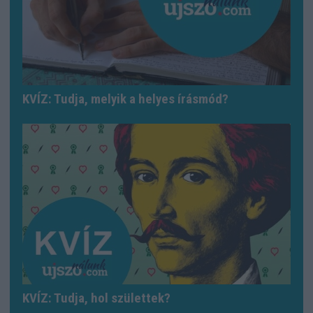
KVÍZ: Tudja, melyik a helyes írásmód?
KVÍZ: Tudja, hol születtek?