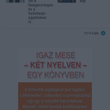
cél a
kap
Hungaroringen
és a
Széchenyi-
egyetemen
is
TOVÁBB