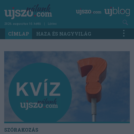
Ugrás
a
tartalomra
2026. augusztus 10. hétfő
Lőrinc
Main
CÍMLAP
HAZA ÉS NAGYVILÁG
navigation
SZÓRAKOZÁS