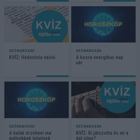
SZÓRAKOZÁS
SZÓRAKOZÁS
KVÍZ: Hedonista náció
A kosra energikus nap
vár
SZÓRAKOZÁS
SZÓRAKOZÁS
A halak érzelmei ma
KVÍZ: Ki játszotta és mi a
mélyebbek lehetnek
dal címe?