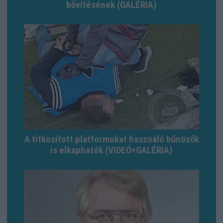
bővítésének (GALÉRIA)
A titkosított platformokat használó bűnözők
is elkaphatók (VIDEÓ+GALÉRIA)