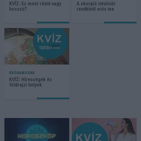
KVÍZ: Ez most rövid vagy
A skorpió intuíciói
hosszú?
rendkívül erős ma
SZÓRAKOZÁS
KVÍZ: Hírességek és
földrajzi helyek