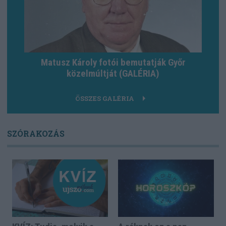
Matusz Károly fotói bemutatják Győr
közelmúltját (GALÉRIA)
ÖSSZES GALÉRIA
SZÓRAKOZÁS