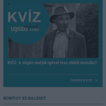
KVÍZ: A végén melyik igével lesz ebből mondás?
ÖSSZES KVÍZ
BŰNÜGY ÉS BALESET