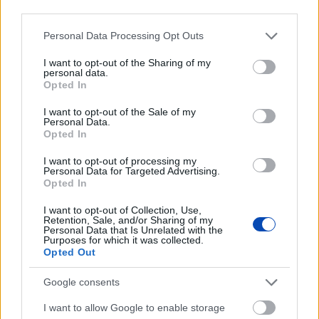
Nagy lépést tett a negyeddöntő felé az Audi
third parties.
ETO
Please note that this website/app uses one or more Google
Personal Data Processing Opt Outs
services and may gather and store information including but
not limited to your visit or usage behaviour. You may click to
I want to opt-out of the Sharing of my
TOVÁBB
personal data.
grant or deny consent to Google and its third-party tags to
Opted In
use your data for below specified purposes in below Google
NAGYVILÁG
consent section.
I want to opt-out of the Sale of my
Personal Data.
Opted In
I want to opt-out of processing my
Personal Data for Targeted Advertising.
Opted In
I want to opt-out of Collection, Use,
Retention, Sale, and/or Sharing of my
Az új Audi Q6 e-tron –
Nincs több találgatás,
Personal Data that Is Unrelated with the
Purposes for which it was collected.
győri elektromotorral
Prigozsin a halottak
Opted Out
(GALÉRIA)
között
Google consents
Meghalt Prigozsin, lezuhant a repülőgépe
I want to allow Google to enable storage