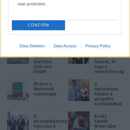
user protection.
Mit tegyen, ha defektet
ChatGPT: olyan kétéves
kapott?
gyerek, aki elolvasta a
világ összes könyvét és
CONFIRM
szeret fecsegni
Data Deletion
Data Access
Privacy Policy
Kihalás
Mesterséges
fenyegeti a
intelligencia:
vándorló
sokan
állatfajok
ismerik, de
több mint
nagy a
ötödét
tanácstalanság
40 éves a
A
Macintosh
tudományos
számítógép
kutatás a
gyógyítás
szolgálatában
A
Karikó
versenyképesség
Katalin
fokozása a
Nobel-díjat