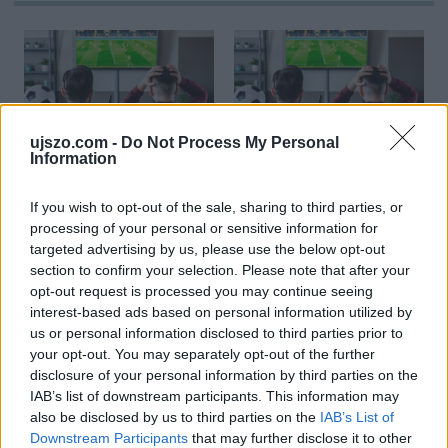
ujszo.com -
Do Not Process My Personal
Information
Utolsó forduló jön a BL
Minden szem a
csoportkörben
kézilabda
világbajnokságon
If you wish to opt-out of the sale, sharing to third parties, or
processing of your personal or sensitive information for
targeted advertising by us, please use the below opt-out
Pihenőnap a kézi vébén és a képernyő előtt
section to confirm your selection. Please note that after your
is
opt-out request is processed you may continue seeing
interest-based ads based on personal information utilized by
us or personal information disclosed to third parties prior to
your opt-out. You may separately opt-out of the further
Képernyőn a Manchester United, a
Barcelona és a Milan is
disclosure of your personal information by third parties on the
IAB’s list of downstream participants. This information may
also be disclosed by us to third parties on the
IAB’s List of
Downstream Participants
that may further disclose it to other