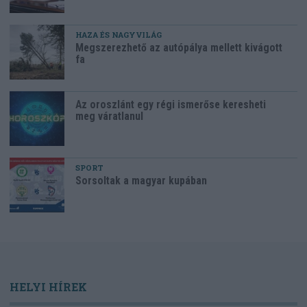
HAZA ÉS NAGYVILÁG
Megszerezhető az autópálya mellett kivágott
fa
Az oroszlánt egy régi ismerőse keresheti
meg váratlanul
SPORT
Sorsoltak a magyar kupában
HELYI HÍREK