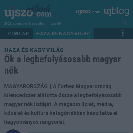
Ugrás
a
tartalomra
2026. augusztus 8. szombat
László
Main
CÍMLAP
HAZA ÉS NAGYVILÁG
navigation
HAZA ÉS NAGYVILÁG
Ők a legbefolyásosabb magyar
nők
MAGYARORSZÁG
|
A Forbes Magyarország
kilencedszer állította össze a legbefolyásosabb
magyar nők listáját. A magazin üzlet, média,
közélet és kultúra kategóriákban készítette el
hagyományos rangsorát.