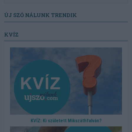
ÚJ SZÓ NÁLUNK TRENDIK
KVÍZ
KVÍZ: Ki született Mikszáthfalván?