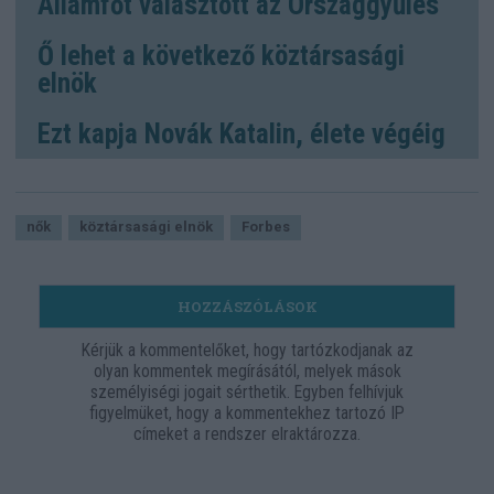
Államfőt választott az Országgyűlés
Ő lehet a következő köztársasági
elnök
Ezt kapja Novák Katalin, élete végéig
nők
köztársasági elnök
Forbes
HOZZÁSZÓLÁSOK
Kérjük a kommentelőket, hogy tartózkodjanak az
olyan kommentek megírásától, melyek mások
személyiségi jogait sérthetik. Egyben felhívjuk
figyelmüket, hogy a kommentekhez tartozó IP
címeket a rendszer elraktározza.