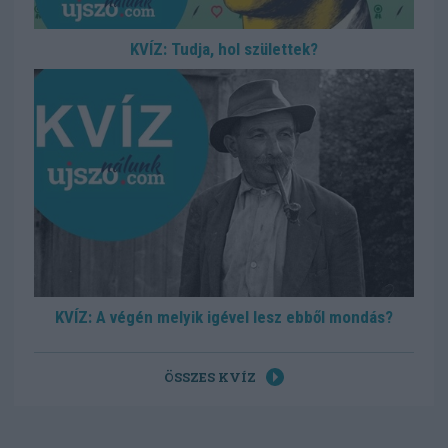
KVÍZ: Tudja, hol születtek?
KVÍZ: A végén melyik igével lesz ebből mondás?
ÖSSZES KVÍZ