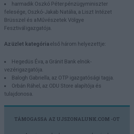
harmadik Oszkó Péter pénzügyminiszter
felesége, Oszkó-Jakab Natália, a Liszt Intézet
Brüsszel és a Művészetek Völgye
Fesztivál igazgatója.
Az üzlet kategória
első három helyezettje:
Hegedüs Éva, a Gránit Bank elnök-
vezérigazgatója.
Balogh Gabriella, az OTP igazgatósági tagja.
Orbán Ráhel, az ODU Store alapítója és
tulajdonosa.
TÁMOGASSA AZ UJSZONALUNK.COM -OT