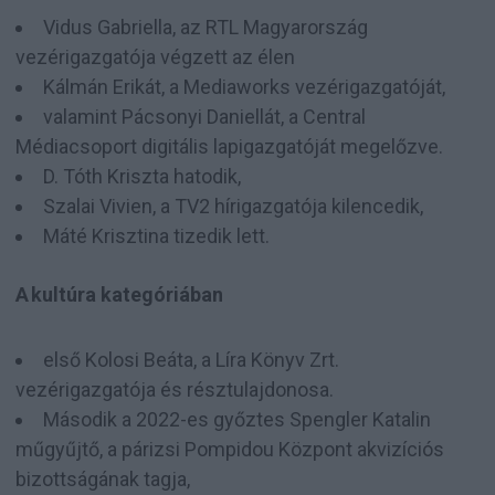
Vidus Gabriella, az RTL Magyarország
vezérigazgatója végzett az élen
Kálmán Erikát, a Mediaworks vezérigazgatóját,
valamint Pácsonyi Daniellát, a Central
Médiacsoport digitális lapigazgatóját megelőzve.
D. Tóth Kriszta hatodik,
Szalai Vivien, a TV2 hírigazgatója kilencedik,
Máté Krisztina tizedik lett.
A kultúra kategóriában
első Kolosi Beáta, a Líra Könyv Zrt.
vezérigazgatója és résztulajdonosa.
Második a 2022-es győztes Spengler Katalin
műgyűjtő, a párizsi Pompidou Központ akvizíciós
bizottságának tagja,