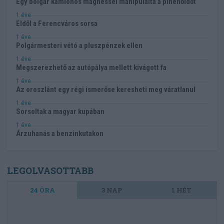
Egy bolgár kamionos mágnessel manipulálta a pihenőidőt
1 éve
Eldől a Ferencváros sorsa
1 éve
Polgármesteri vétó a pluszpénzek ellen
1 éve
Megszerezhető az autópálya mellett kivágott fa
1 éve
Az oroszlánt egy régi ismerőse keresheti meg váratlanul
1 éve
Sorsoltak a magyar kupában
1 éve
Árzuhanás a benzinkutakon
LEGOLVASOTTABB
24 ÓRA
3 NAP
1 HÉT