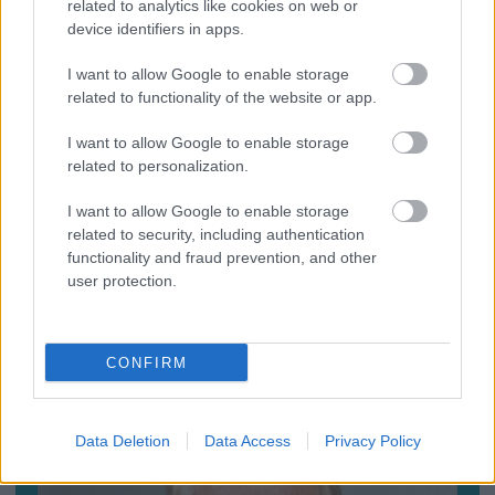
related to analytics like cookies on web or
A titkosított platformokat használó bűnözők is
elkaphatók (VIDEÓ+GALÉRIA)
device identifiers in apps.
I want to allow Google to enable storage
related to functionality of the website or app.
I want to allow Google to enable storage
related to personalization.
I want to allow Google to enable storage
related to security, including authentication
functionality and fraud prevention, and other
user protection.
Baleset az alagútban, szerencsére csak
CONFIRM
gyakorlat volt (VDEÓ, GALÉRIA)
Data Deletion
Data Access
Privacy Policy