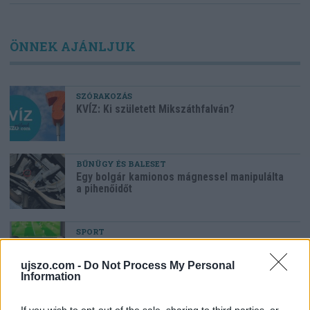
ÖNNEK AJÁNLJUK
SZÓRAKOZÁS
KVÍZ: Ki született Mikszáthfalván?
BŰNÜGY ÉS BALESET
Egy bolgár kamionos mágnessel manipulálta
a pihenőidőt
SPORT
Eldől a Ferencváros sorsa
ujszo.com -
Do Not Process My Personal
Information
HELYI HÍREK