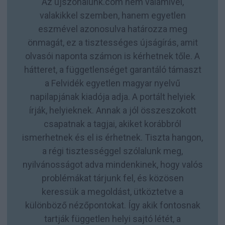
Az ujszonalunk.com nem valamivel,
valakikkel szemben, hanem egyetlen
eszmével azonosulva határozza meg
önmagát, ez a tisztességes újságírás, amit
olvasói naponta számon is kérhetnek tőle. A
hátteret, a függetlenséget garantáló támaszt
a Felvidék egyetlen magyar nyelvű
napilapjának kiadója adja. A portált helyiek
írják, helyieknek. Annak a jól összeszokott
csapatnak a tagjai, akiket korábbról
ismerhetnek és el is érhetnek. Tiszta hangon,
a régi tisztességgel szólalunk meg,
nyilvánosságot adva mindenkinek, hogy valós
problémákat tárjunk fel, és közösen
keressük a megoldást, ütköztetve a
különböző nézőpontokat. Így akik fontosnak
tartják független helyi sajtó létét, a