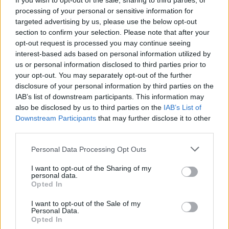
If you wish to opt-out of the sale, sharing to third parties, or
Polgármesteri vétó a pluszpénzek ellen
processing of your personal or sensitive information for
targeted advertising by us, please use the below opt-out
section to confirm your selection. Please note that after your
HAZA ÉS NAGYVILÁG
opt-out request is processed you may continue seeing
Megszerezhető az autópálya mellett kivágott
interest-based ads based on personal information utilized by
fa
us or personal information disclosed to third parties prior to
your opt-out. You may separately opt-out of the further
disclosure of your personal information by third parties on the
Az oroszlánt egy régi ismerőse keresheti
IAB’s list of downstream participants. This information may
meg váratlanul
also be disclosed by us to third parties on the
IAB’s List of
Downstream Participants
that may further disclose it to other
third parties.
Please note that this website/app uses one or more Google
Personal Data Processing Opt Outs
services and may gather and store information including but
not limited to your visit or usage behaviour. You may click to
I want to opt-out of the Sharing of my
LEGFRISSEBB GALÉRIÁK
personal data.
grant or deny consent to Google and its third-party tags to
Opted In
use your data for below specified purposes in below Google
consent section.
I want to opt-out of the Sale of my
Personal Data.
Opted In