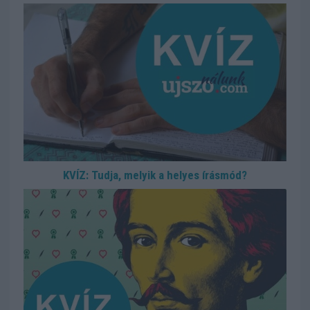
KVÍZ: Tudja, melyik a helyes írásmód?