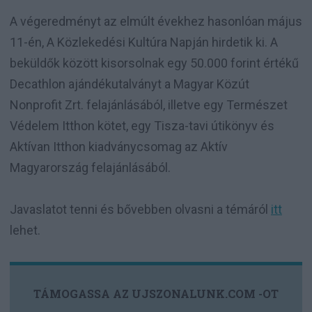
A végeredményt az elmúlt évekhez hasonlóan május
11-én, A Közlekedési Kultúra Napján hirdetik ki. A
beküldők között kisorsolnak egy 50.000 forint értékű
Decathlon ajándékutalványt a Magyar Közút
Nonprofit Zrt. felajánlásából, illetve egy Természet
Védelem Itthon kötet, egy Tisza-tavi útikönyv és
Aktívan Itthon kiadványcsomag az Aktív
Magyarország felajánlásából.
Javaslatot tenni és bővebben olvasni a témáról
itt
lehet.
TÁMOGASSA AZ UJSZONALUNK.COM -OT