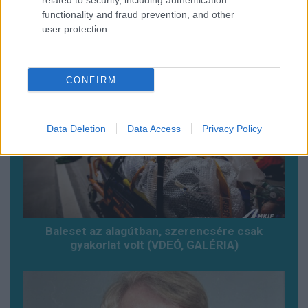
related to security, including authentication
functionality and fraud prevention, and other
A titkosított platformokat használó bűnözők is
user protection.
elkaphatók (VIDEÓ+GALÉRIA)
CONFIRM
Data Deletion
Data Access
Privacy Policy
Baleset az alagútban, szerencsére csak
gyakorlat volt (VDEÓ, GALÉRIA)