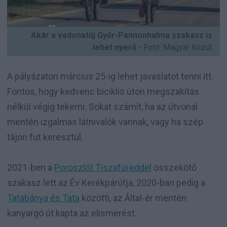
Akár a vadonatúj Győr-Pannonhalma szakasz is
lehet nyerő
- Fotó: Magyar Közút
A pályázaton március 25-ig lehet javaslatot tenni itt.
Fontos, hogy kedvenc biciklis úton megszakítás
nélkül végig tekerni. Sokat számít, ha az útvonal
mentén izgalmas látnivalók vannak, vagy ha szép
tájon fut keresztül.
2021-ben a
Poroszlót Tiszafüreddel
összekötő
szakasz lett az Év Kerékpárútja, 2020-ban pedig a
Tatabánya és Tata
közötti, az Által-ér mentén
kanyargó út kapta az elismerést.