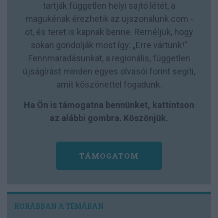
tartják független helyi sajtó létét, a
magukénak érezhetik az ujszonalunk.com -
ot, és teret is kapnak benne. Reméljük, hogy
sokan gondolják most így: „Erre vártunk!”
Fennmaradásunkat, a regionális, független
újságírást minden egyes olvasói forint segíti,
amit köszönettel fogadunk.
Ha Ön is támogatna bennünket, kattintson
az alábbi gombra. Köszönjük.
TÁMOGATOM