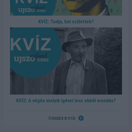
KVÍZ: Tudja, hol születtek?
KVÍZ: A végén melyik igével lesz ebből mondás?
ÖSSZES KVÍZ