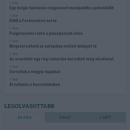
1 éve
Egy bolgár kamionos mágnessel manipulálta a pihenőidőt
1 éve
Eldől a Ferencváros sorsa
1 éve
Polgármesteri vétó a pluszpénzek ellen
1 éve
Megszerezhető az autópálya mellett kivágott fa
1 éve
Az oroszlánt egy régi ismerőse keresheti meg váratlanul
1 éve
Sorsoltak a magyar kupában
1 éve
Árzuhanás a benzinkutakon
LEGOLVASOTTABB
24 ÓRA
3 NAP
1 HÉT