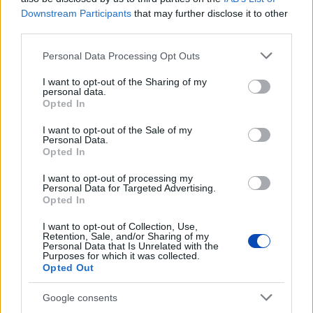
HELYI HÍREK
Downstream Participants
that may further disclose it to other
Polgármesteri vétó a pluszpénzek ellen
third parties.
Please note that this website/app uses one or more Google
Personal Data Processing Opt Outs
services and may gather and store information including but
HAZA ÉS NAGYVILÁG
not limited to your visit or usage behaviour. You may click to
I want to opt-out of the Sharing of my
Megszerezhető az autópálya mellett kivágott
personal data.
grant or deny consent to Google and its third-party tags to
fa
Opted In
use your data for below specified purposes in below Google
consent section.
I want to opt-out of the Sale of my
Personal Data.
Az oroszlánt egy régi ismerőse keresheti
Opted In
meg váratlanul
I want to opt-out of processing my
Personal Data for Targeted Advertising.
Opted In
I want to opt-out of Collection, Use,
Retention, Sale, and/or Sharing of my
Personal Data that Is Unrelated with the
LEGFRISSEBB GALÉRIÁK
Purposes for which it was collected.
Opted Out
Google consents