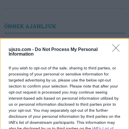
ÖNNEK AJÁNLJUK
SZÓRAKOZÁS
ujszo.com -
Do Not Process My Personal
KVÍZ: Ki született Mikszáthfalván?
Information
If you wish to opt-out of the sale, sharing to third parties, or
processing of your personal or sensitive information for
BŰNÜGY ÉS BALESET
targeted advertising by us, please use the below opt-out
Egy bolgár kamionos mágnessel manipulálta
a pihenőidőt
section to confirm your selection. Please note that after your
opt-out request is processed you may continue seeing
interest-based ads based on personal information utilized by
SPORT
us or personal information disclosed to third parties prior to
Eldől a Ferencváros sorsa
your opt-out. You may separately opt-out of the further
disclosure of your personal information by third parties on the
IAB’s list of downstream participants. This information may
also be disclosed by us to third parties on the
IAB’s List of