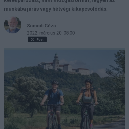
kerékpározást, mint mozgásformát, legyen az
munkába járás vagy hétvégi kikapcsolódás.
Somodi Géza
2022. március 20.
08:00
Post