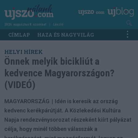
Ugrás
a
tartalomra
2026. augusztus 8. szombat
László
Main
CÍMLAP
HAZA ÉS NAGYVILÁG
navigation
HELYI HÍREK
Önnek melyik bicikliút a
kedvence Magyarországon?
(VIDEÓ)
MAGYARORSZÁG
|
Idén is keresik az ország
kedvenc kerékpárútját. A Közlekedési Kultúra
Napja rendezvénysorozat részeként kiírt pályázat
célja, hogy minél többen válasszák a