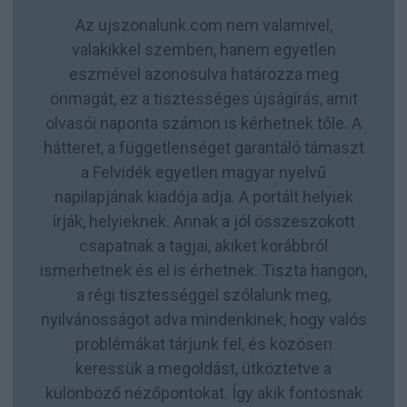
Az ujszonalunk.com nem valamivel,
valakikkel szemben, hanem egyetlen
eszmével azonosulva határozza meg
önmagát, ez a tisztességes újságírás, amit
olvasói naponta számon is kérhetnek tőle. A
hátteret, a függetlenséget garantáló támaszt
a Felvidék egyetlen magyar nyelvű
napilapjának kiadója adja. A portált helyiek
írják, helyieknek. Annak a jól összeszokott
csapatnak a tagjai, akiket korábbról
ismerhetnek és el is érhetnek. Tiszta hangon,
a régi tisztességgel szólalunk meg,
nyilvánosságot adva mindenkinek, hogy valós
problémákat tárjunk fel, és közösen
keressük a megoldást, ütköztetve a
különböző nézőpontokat. Így akik fontosnak