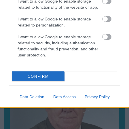
I want to allow Google to enable storage
related to functionality of the website or app.
I want to allow Google to enable storage
related to personalization.
I want to allow Google to enable storage
related to security, including authentication
functionality and fraud prevention, and other
Baleset az alagútban, szerencsére csak
user protection.
gyakorlat volt (VDEÓ, GALÉRIA)
CONFIRM
Data Deletion
Data Access
Privacy Policy