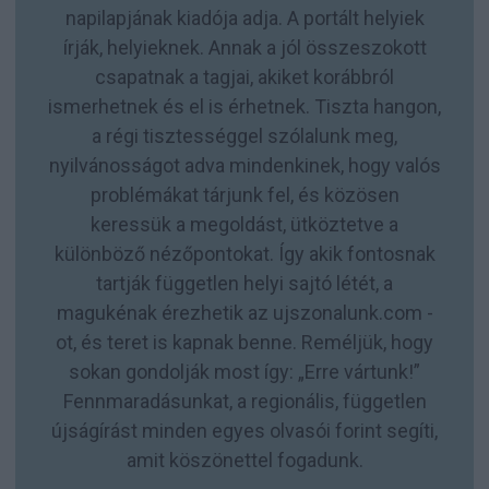
napilapjának kiadója adja. A portált helyiek
írják, helyieknek. Annak a jól összeszokott
csapatnak a tagjai, akiket korábbról
ismerhetnek és el is érhetnek. Tiszta hangon,
a régi tisztességgel szólalunk meg,
nyilvánosságot adva mindenkinek, hogy valós
problémákat tárjunk fel, és közösen
keressük a megoldást, ütköztetve a
különböző nézőpontokat. Így akik fontosnak
tartják független helyi sajtó létét, a
magukénak érezhetik az ujszonalunk.com -
ot, és teret is kapnak benne. Reméljük, hogy
sokan gondolják most így: „Erre vártunk!”
Fennmaradásunkat, a regionális, független
újságírást minden egyes olvasói forint segíti,
amit köszönettel fogadunk.