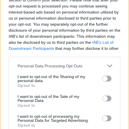
section to confirm your selection. Please note that after your
opt-out request is processed you may continue seeing
interest-based ads based on personal information utilized by
Az oroszlánt egy régi ismerőse keresheti
us or personal information disclosed to third parties prior to
meg váratlanul
your opt-out. You may separately opt-out of the further
disclosure of your personal information by third parties on the
IAB’s list of downstream participants. This information may
also be disclosed by us to third parties on the
IAB’s List of
Downstream Participants
that may further disclose it to other
third parties.
LEGFRISSEBB GALÉRIÁK
Please note that this website/app uses one or more Google
Personal Data Processing Opt Outs
services and may gather and store information including but
not limited to your visit or usage behaviour. You may click to
I want to opt-out of the Sharing of my
personal data.
grant or deny consent to Google and its third-party tags to
Opted In
use your data for below specified purposes in below Google
consent section.
I want to opt-out of the Sale of my
Personal Data.
Opted In
I want to opt-out of processing my
Personal Data for Targeted Advertising.
Opted In