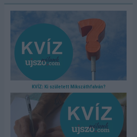
KVÍZ: Ki született Mikszáthfalván?