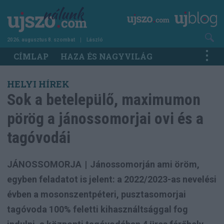
Ugrás
a
tartalomra
2026. augusztus 8. szombat
László
Main
CÍMLAP
HAZA ÉS NAGYVILÁG
navigation
HELYI HÍREK
Sok a betelepülő, maximumon
pörög a jánossomorjai ovi és a
tagóvodái
JÁNOSSOMORJA
|
Jánossomorján ami öröm,
egyben feladatot is jelent: a 2022/2023-as nevelési
évben a mosonszentpéteri, pusztasomorjai
tagóvoda 100% feletti kihasználtsággal fog