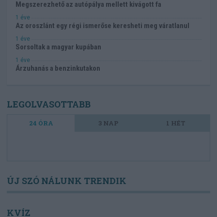
Megszerezhető az autópálya mellett kivágott fa
1 éve
Az oroszlánt egy régi ismerőse keresheti meg váratlanul
1 éve
Sorsoltak a magyar kupában
1 éve
Árzuhanás a benzinkutakon
LEGOLVASOTTABB
24 ÓRA
3 NAP
1 HÉT
ÚJ SZÓ NÁLUNK TRENDIK
KVÍZ