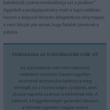
beköltözők száma módosíthatja ezt a jövőben.”
Aggódott a pedagógushiány miatt a tagóvodákban,
hiszen a dolgozói létszám átlagéletkora elég magas,
s nem látszik jele annak, hogy fiatalok jönnének a
pályára.
TÁMOGASSA AZ UJSZONALUNK.COM -OT
Az ujszonalunk.com nem valamivel,
valakikkel szemben, hanem egyetlen
eszmével azonosulva határozza meg
önmagát, ez a tisztességes újságírás, amit
olvasói naponta számon is kérhetnek tőle. A
hátteret, a függetlenséget garantáló támaszt
a Felvidék egyetlen magyar nyelvű