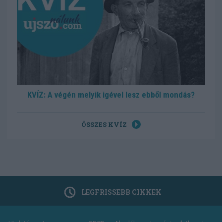
KVÍZ: A végén melyik igével lesz ebből mondás?
ÖSSZES KVÍZ
LEGFRISSEBB CIKKEK