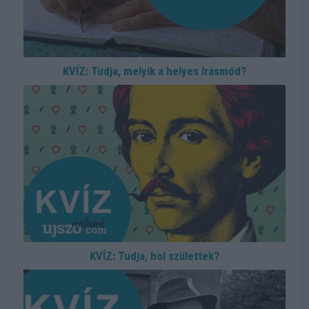
KVÍZ: Tudja, melyik a helyes írásmód?
KVÍZ: Tudja, hol születtek?