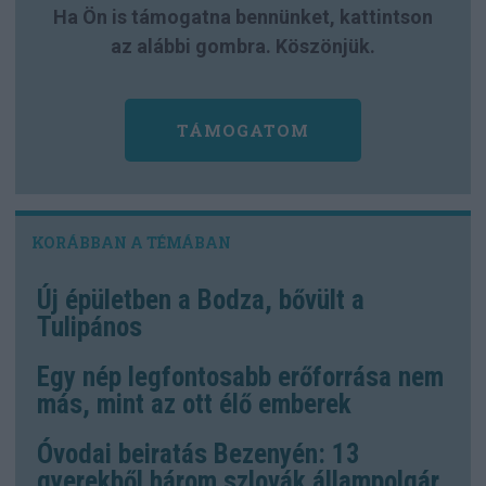
Ha Ön is támogatna bennünket, kattintson
az alábbi gombra. Köszönjük.
TÁMOGATOM
Új épületben a Bodza, bővült a
Tulipános
Egy nép legfontosabb erőforrása nem
más, mint az ott élő emberek
Óvodai beiratás Bezenyén: 13
gyerekből három szlovák állampolgár