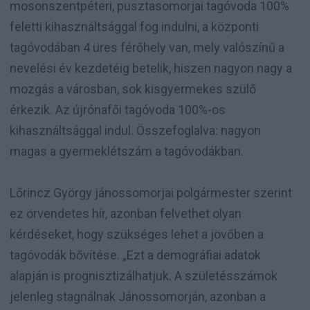
mosonszentpéteri, pusztasomorjai tagóvoda 100%
feletti kihasználtsággal fog indulni, a központi
tagóvodában 4 üres férőhely van, mely valószínű a
nevelési év kezdetéig betelik, hiszen nagyon nagy a
mozgás a városban, sok kisgyermekes szülő
érkezik. Az újrónafői tagóvoda 100%-os
kihasználtsággal indul. Összefoglalva: nagyon
magas a gyermeklétszám a tagóvodákban.
Lőrincz György jánossomorjai polgármester szerint
ez örvendetes hír, azonban felvethet olyan
kérdéseket, hogy szükséges lehet a jövőben a
tagóvodák bővítése. „Ezt a demográfiai adatok
alapján is prognisztizálhatjuk. A születésszámok
jelenleg stagnálnak Jánossomorján, azonban a