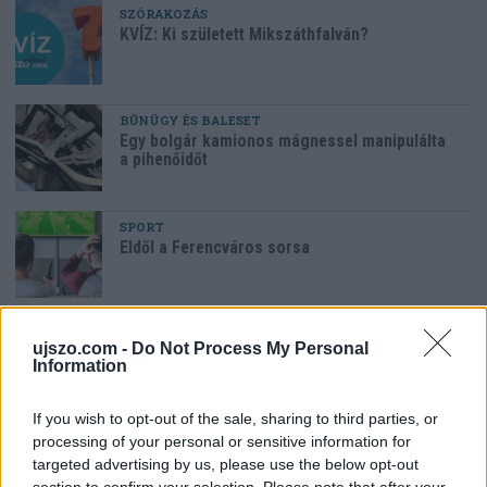
SZÓRAKOZÁS
KVÍZ: Ki született Mikszáthfalván?
BŰNÜGY ÉS BALESET
Egy bolgár kamionos mágnessel manipulálta
a pihenőidőt
SPORT
Eldől a Ferencváros sorsa
HELYI HÍREK
ujszo.com -
Do Not Process My Personal
Polgármesteri vétó a pluszpénzek ellen
Information
If you wish to opt-out of the sale, sharing to third parties, or
HAZA ÉS NAGYVILÁG
processing of your personal or sensitive information for
Megszerezhető az autópálya mellett kivágott
targeted advertising by us, please use the below opt-out
fa