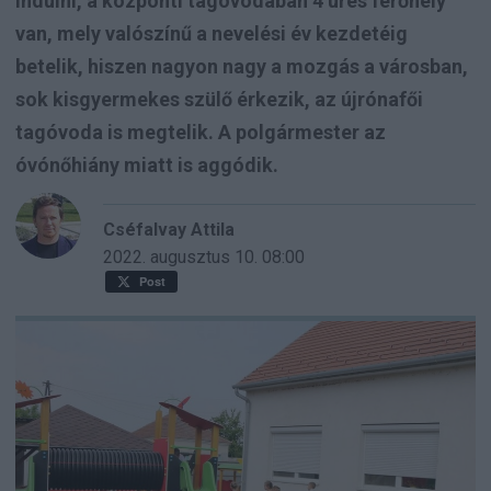
indulni, a központi tagóvodában 4 üres férőhely
van, mely valószínű a nevelési év kezdetéig
betelik, hiszen nagyon nagy a mozgás a városban,
sok kisgyermekes szülő érkezik, az újrónafői
tagóvoda is megtelik. A polgármester az
óvónőhiány miatt is aggódik.
Cséfalvay Attila
2022. augusztus 10.
08:00
Post