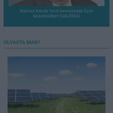
Matusz Károly fotói bemutatják Győr
közelmúltját (GALÉRIA)
OLVASTA MÁR?