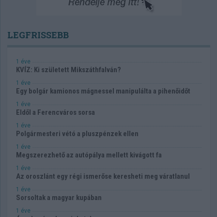
LEGFRISSEBB
1 éve
KVÍZ: Ki született Mikszáthfalván?
1 éve
Egy bolgár kamionos mágnessel manipulálta a pihenőidőt
1 éve
Eldől a Ferencváros sorsa
1 éve
Polgármesteri vétó a pluszpénzek ellen
1 éve
Megszerezhető az autópálya mellett kivágott fa
1 éve
Az oroszlánt egy régi ismerőse keresheti meg váratlanul
1 éve
Sorsoltak a magyar kupában
1 éve