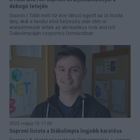
dobogó tetején
Sopron | Több mint tíz éve táncol együtt az öt licista
lány, akik a tavalyi első helyezés után idén is
aranyérmesek lettek az akrobatikus rock and roll
Diákolimpiáján csoportos formációban.
2023. május 10.
11:00
Soproni licista a Diákolimpia legjobb karatésa