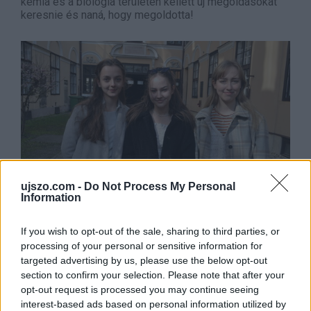
kémia és a biológia területén kellett új megoldásokat
keresnie és naná, hogy megoldotta!
ujszo.com -
Do Not Process My Personal
Information
2023. március 15.
15:00
Németből több mint jeles
If you wish to opt-out of the sale, sharing to third parties, or
processing of your personal or sensitive information for
Sopron | A német nemzetiségi nyelv és irodalom OKTV
targeted advertising by us, please use the below opt-out
döntő fordulójában négy soproni licista ért el
section to confirm your selection. Please note that after your
kiemelkedő teljesítményt.
opt-out request is processed you may continue seeing
interest-based ads based on personal information utilized by