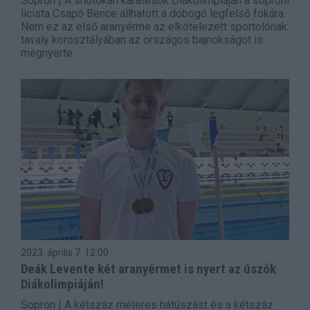
Sopron | A shotokan karatésok Diákolimpiáján a soproni
licista Csapó Bence állhatott a dobogó legfelső fokára.
Nem ez az első aranyérme az elkötelezett sportolónak:
tavaly korosztályában az országos bajnokságot is
megnyerte.
2023. április 7.
12:00
Deák Levente két aranyérmet is nyert az úszók
Diákolimpiáján!
Sopron | A kétszáz méteres hátúszást és a kétszáz