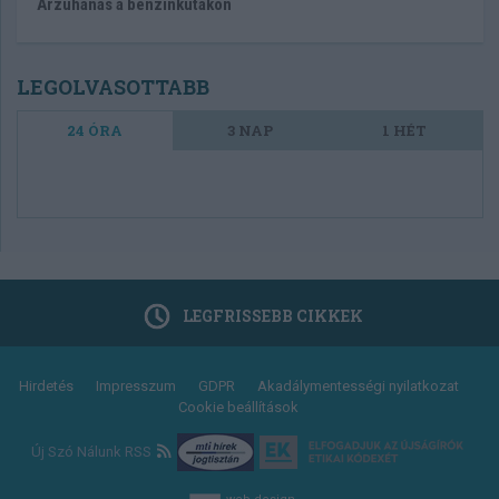
Árzuhanás a benzinkutakon
LEGOLVASOTTABB
24 ÓRA
3 NAP
1 HÉT
LEGFRISSEBB CIKKEK
Footer
Hirdetés
Impresszum
GDPR
Akadálymentességi nyilatkozat
Cookie beállítások
menu
Új Szó Nálunk RSS