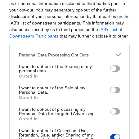
us or personal information disclosed to third parties prior to
your opt-out. You may separately opt-out of the further
disclosure of your personal information by third parties on the
IAB’s list of downstream participants. This information may
also be disclosed by us to third parties on the
IAB’s List of
Downstream Participants
that may further disclose it to other
third parties.
Please note that this website/app uses one or more Google
Personal Data Processing Opt Outs
services and may gather and store information including but
not limited to your visit or usage behaviour. You may click to
I want to opt-out of the Sharing of my
personal data.
grant or deny consent to Google and its third-party tags to
2023. március 12.
20:00
Opted In
use your data for below specified purposes in below Google
Vérével segített a Líceum
consent section.
I want to opt-out of the Sale of my
Sopron | Ötvenketten adtak vért a Líceumban, a soproni
Personal Data.
Vöröskereszt és a területi vérellátó kihelyezett
Opted In
véradásán. Közülük huszonkilencen életükben először
- de minden bizonnyal nem utoljára.
I want to opt-out of processing my
Personal Data for Targeted Advertising.
Opted In
I want to opt-out of Collection, Use,
Retention, Sale, and/or Sharing of my