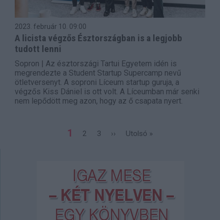
2023. február 10.
09:00
A licista végzős Észtországban is a legjobb
tudott lenni
Sopron | Az észtországi Tartui Egyetem idén is
megrendezte a Student Startup Supercamp nevű
ötletversenyt. A soproni Líceum startup guruja, a
végzős Kiss Dániel is ott volt. A Líceumban már senki
nem lepődött meg azon, hogy az ő csapata nyert.
Oldalszámozás
Jelenlegi
1
Page
2
Page
3
Következő
››
Utolsó
Utolsó »
oldal
oldal
oldal