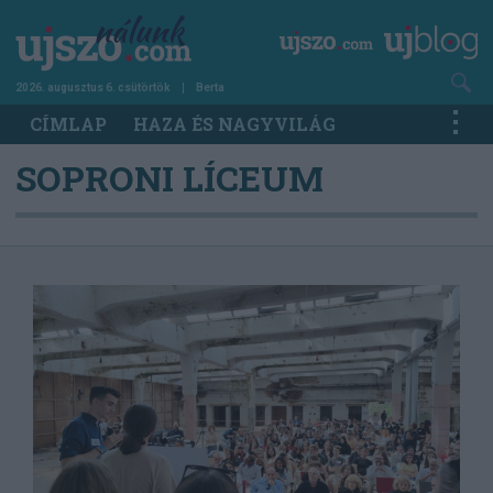
Ugrás
a
tartalomra
2026. augusztus 6. csütörtök
Berta
Main
CÍMLAP
HAZA ÉS NAGYVILÁG
navigation
SOPRONI LÍCEUM