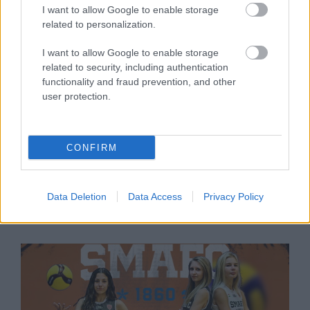
I want to allow Google to enable storage
related to personalization.
I want to allow Google to enable storage
related to security, including authentication
functionality and fraud prevention, and other
user protection.
2023. március 3.
17:00
Rajzolva teremt hősöket a licista diák
CONFIRM
Sopron | Németh Mirtill (10. D) második helyezést ért
el a győri Lukács-iskola angol nyelvű
képregénypályázatán. A licista kilenc éves kora óta
Data Deletion
Data Access
Privacy Policy
rajzol, digitális animációkat is készít, és szeretne
komolyabban is foglalkozni a műfajjal.