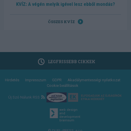
KVÍZ: A végén melyik igével lesz ebből mondás?
ÖSSZES KVÍZ
LEGFRISSEBB CIKKEK
Footer
Hirdetés
Impresszum
GDPR
Akadálymentességi nyilatkozat
Cookie beállítások
menu
Új Szó Nálunk RSS
web design
and
development
brainsum
© DUEL-PRESS, s.r.o.