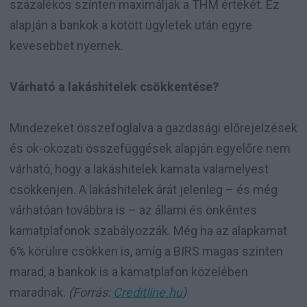
százalékos szinten maximálják a THM értékét. Ez
alapján a bankok a kötött ügyletek után egyre
kevesebbet nyernek.
Várható a lakáshitelek csökkentése?
Mindezeket összefoglalva a gazdasági előrejelzések
és ok-okozati összefüggések alapján egyelőre nem
várható, hogy a lakáshitelek kamata valamelyest
csökkenjen. A lakáshitelek árát jelenleg – és még
várhatóan továbbra is – az állami és önkéntes
kamatplafonok szabályozzák. Még ha az alapkamat
6% körülire csökken is, amíg a BIRS magas szinten
marad, a bankok is a kamatplafon közelében
maradnak.
(Forrás:
Creditline.hu
)