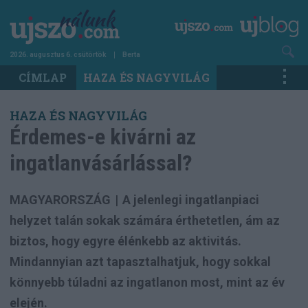
Ugrás
a
tartalomra
2026. augusztus 6. csütörtök
Berta
Main
CÍMLAP
HAZA ÉS NAGYVILÁG
navigation
HAZA ÉS NAGYVILÁG
Érdemes-e kivárni az
ingatlanvásárlással?
MAGYARORSZÁG
|
A jelenlegi ingatlanpiaci
helyzet talán sokak számára érthetetlen, ám az
biztos, hogy egyre élénkebb az aktivitás.
Mindannyian azt tapasztalhatjuk, hogy sokkal
könnyebb túladni az ingatlanon most, mint az év
elején.