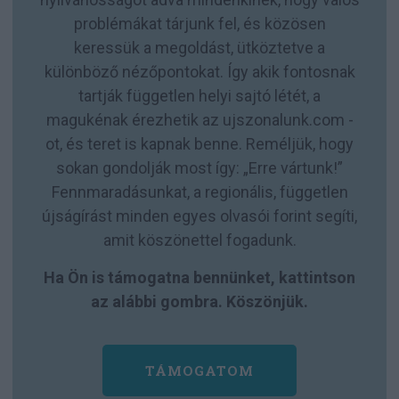
problémákat tárjunk fel, és közösen
keressük a megoldást, ütköztetve a
különböző nézőpontokat. Így akik fontosnak
tartják független helyi sajtó létét, a
magukénak érezhetik az ujszonalunk.com -
ot, és teret is kapnak benne. Reméljük, hogy
sokan gondolják most így: „Erre vártunk!”
Fennmaradásunkat, a regionális, független
újságírást minden egyes olvasói forint segíti,
amit köszönettel fogadunk.
Ha Ön is támogatna bennünket, kattintson
az alábbi gombra. Köszönjük.
TÁMOGATOM