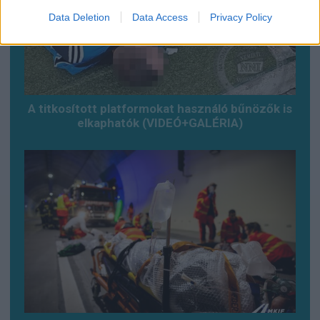
Data Deletion
Data Access
Privacy Policy
A titkosított platformokat használó bűnözők is
elkaphatók (VIDEÓ+GALÉRIA)