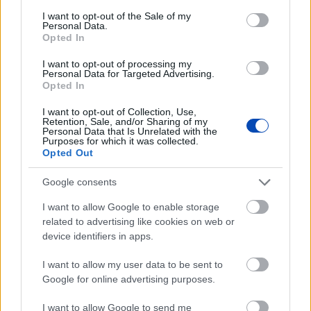
consent section.
I want to opt-out of the Sale of my
SPORT
Personal Data.
Eldől a Ferencváros sorsa
Opted In
I want to opt-out of processing my
Personal Data for Targeted Advertising.
Opted In
HELYI HÍREK
Polgármesteri vétó a pluszpénzek ellen
I want to opt-out of Collection, Use,
Retention, Sale, and/or Sharing of my
Personal Data that Is Unrelated with the
Purposes for which it was collected.
Opted Out
HAZA ÉS NAGYVILÁG
Megszerezhető az autópálya mellett kivágott
Google consents
fa
I want to allow Google to enable storage
related to advertising like cookies on web or
Az oroszlánt egy régi ismerőse keresheti
device identifiers in apps.
meg váratlanul
I want to allow my user data to be sent to
Google for online advertising purposes.
I want to allow Google to send me