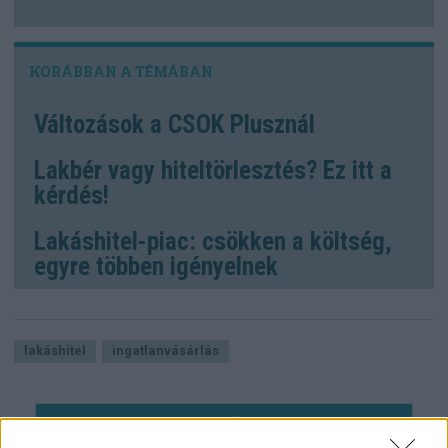
Változások a CSOK Plusznál
Lakbér vagy hiteltörlesztés? Ez itt a
kérdés!
Lakáshitel-piac: csökken a költség,
egyre többen igényelnek
lakáshitel
ingatlanvásárlás
HOZZÁSZÓLÁSOK