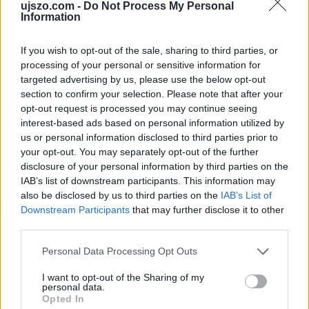
ujszo.com -
Do Not Process My Personal
Kérjük a kommentelőket, hogy tartózkodjanak az
Information
olyan kommentek megírásától, melyek mások
személyiségi jogait sérthetik. Egyben felhívjuk
figyelmüket, hogy a kommentekhez tartozó IP
If you wish to opt-out of the sale, sharing to third parties, or
címeket a rendszer elraktározza.
processing of your personal or sensitive information for
targeted advertising by us, please use the below opt-out
section to confirm your selection. Please note that after your
opt-out request is processed you may continue seeing
interest-based ads based on personal information utilized by
us or personal information disclosed to third parties prior to
ÖNNEK AJÁNLJUK
your opt-out. You may separately opt-out of the further
disclosure of your personal information by third parties on the
IAB’s list of downstream participants. This information may
also be disclosed by us to third parties on the
IAB’s List of
SZÓRAKOZÁS
KVÍZ: Ki született Mikszáthfalván?
Downstream Participants
that may further disclose it to other
third parties.
Please note that this website/app uses one or more Google
Personal Data Processing Opt Outs
services and may gather and store information including but
BŰNÜGY ÉS BALESET
Egy bolgár kamionos mágnessel manipulálta
not limited to your visit or usage behaviour. You may click to
I want to opt-out of the Sharing of my
personal data.
a pihenőidőt
grant or deny consent to Google and its third-party tags to
Opted In
use your data for below specified purposes in below Google