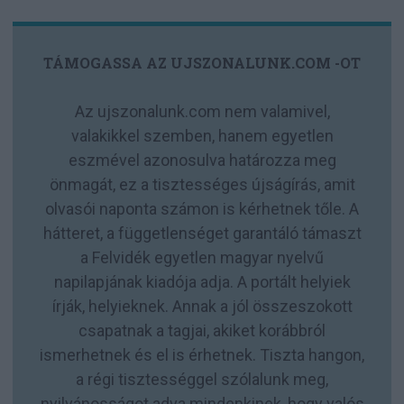
TÁMOGASSA AZ UJSZONALUNK.COM -OT
Az ujszonalunk.com nem valamivel,
valakikkel szemben, hanem egyetlen
eszmével azonosulva határozza meg
önmagát, ez a tisztességes újságírás, amit
olvasói naponta számon is kérhetnek tőle. A
hátteret, a függetlenséget garantáló támaszt
a Felvidék egyetlen magyar nyelvű
napilapjának kiadója adja. A portált helyiek
írják, helyieknek. Annak a jól összeszokott
csapatnak a tagjai, akiket korábbról
ismerhetnek és el is érhetnek. Tiszta hangon,
a régi tisztességgel szólalunk meg,
nyilvánosságot adva mindenkinek, hogy valós