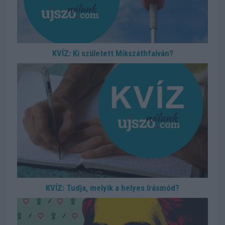
KVÍZ: Ki született Mikszáthfalván?
KVÍZ: Tudja, melyik a helyes írásmód?