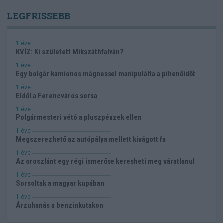
LEGFRISSEBB
1 éve
KVÍZ: Ki született Mikszáthfalván?
1 éve
Egy bolgár kamionos mágnessel manipulálta a pihenőidőt
1 éve
Eldől a Ferencváros sorsa
1 éve
Polgármesteri vétó a pluszpénzek ellen
1 éve
Megszerezhető az autópálya mellett kivágott fa
1 éve
Az oroszlánt egy régi ismerőse keresheti meg váratlanul
1 éve
Sorsoltak a magyar kupában
1 éve
Árzuhanás a benzinkutakon