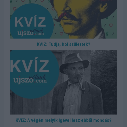
KVÍZ: Tudja, hol születtek?
KVÍZ: A végén melyik igével lesz ebből mondás?