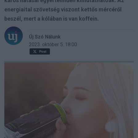
káros hatásai egyértelműen kimutathatóak. Az
energiaital szövetség viszont kettős mércéről
beszél, mert a kólában is van koffein.
Új Szó Nálunk
2023. október 5.
18:00
Post