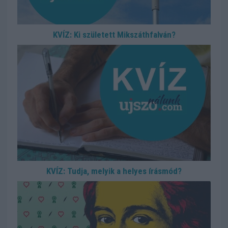
KVÍZ: Ki született Mikszáthfalván?
KVÍZ: Tudja, melyik a helyes írásmód?