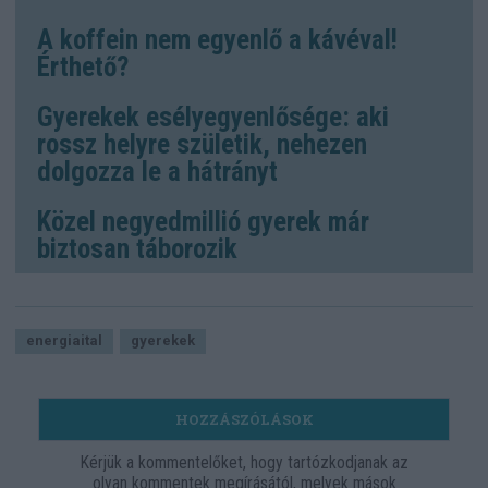
A koffein nem egyenlő a kávéval!
Érthető?
Gyerekek esélyegyenlősége: aki
rossz helyre születik, nehezen
dolgozza le a hátrányt
Közel negyedmillió gyerek már
biztosan táborozik
energiaital
gyerekek
HOZZÁSZÓLÁSOK
Kérjük a kommentelőket, hogy tartózkodjanak az
olyan kommentek megírásától, melyek mások