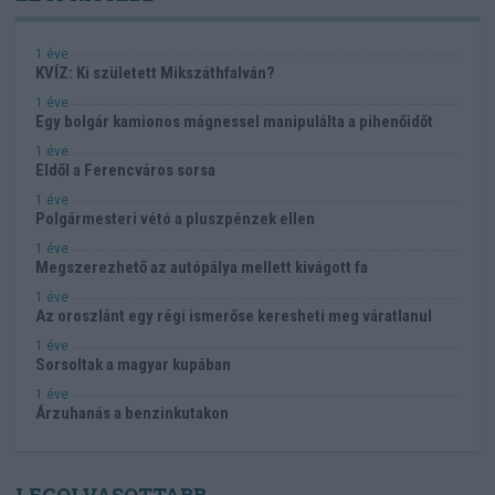
1 éve
KVÍZ: Ki született Mikszáthfalván?
1 éve
Egy bolgár kamionos mágnessel manipulálta a pihenőidőt
1 éve
Eldől a Ferencváros sorsa
1 éve
Polgármesteri vétó a pluszpénzek ellen
1 éve
Megszerezhető az autópálya mellett kivágott fa
1 éve
Az oroszlánt egy régi ismerőse keresheti meg váratlanul
1 éve
Sorsoltak a magyar kupában
1 éve
Árzuhanás a benzinkutakon
LEGOLVASOTTABB