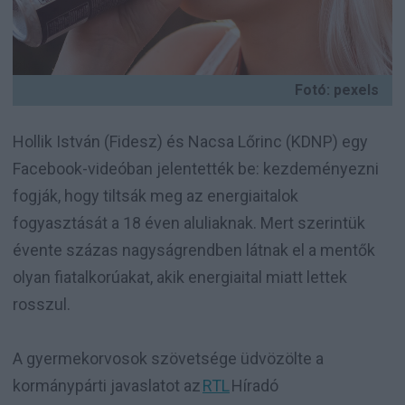
Fotó: pexels
Hollik István (Fidesz) és Nacsa Lőrinc (KDNP) egy
Facebook-videóban jelentették be: kezdeményezni
fogják, hogy tiltsák meg az energiaitalok
fogyasztását a 18 éven aluliaknak. Mert szerintük
évente százas nagyságrendben látnak el a mentők
olyan fiatalkorúakat, akik energiaital miatt lettek
rosszul.
A gyermekorvosok szövetsége üdvözölte a
kormánypárti javaslatot az
RTL
Híradó