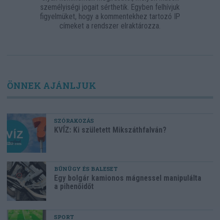
személyiségi jogait sérthetik. Egyben felhívjuk
figyelmüket, hogy a kommentekhez tartozó IP
címeket a rendszer elraktározza.
ÖNNEK AJÁNLJUK
SZÓRAKOZÁS
KVÍZ: Ki született Mikszáthfalván?
BŰNÜGY ÉS BALESET
Egy bolgár kamionos mágnessel manipulálta
a pihenőidőt
SPORT