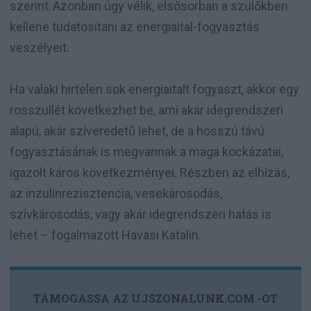
szerint. Azonban úgy vélik, elsősorban a szülőkben
kellene tudatosítani az energiaital-fogyasztás
veszélyeit.
Ha valaki hirtelen sok energiaitalt fogyaszt, akkor egy
rosszullét következhet be, ami akár idegrendszeri
alapú, akár szíveredetű lehet, de a hosszú távú
fogyasztásának is megvannak a maga kockázatai,
igazolt káros következményei. Részben az elhízás,
az inzulinrezisztencia, vesekárosodás,
szívkárosodás, vagy akár idegrendszeri hatás is
lehet – fogalmazott Havasi Katalin.
TÁMOGASSA AZ UJSZONALUNK.COM -OT