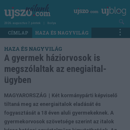
Ugrás
a
tartalomra
2026. augusztus 7. péntek
Ibolya
Main
CÍMLAP
HAZA ÉS NAGYVILÁG
navigation
HAZA ÉS NAGYVILÁG
A gyermek háziorvosok is
megszólaltak az enegiaital-
ügyben
MAGYARORSZÁG
|
Két kormánypárti képviselő
tiltaná meg az energiaitalok eladását és
fogyasztását a 18 éven aluli gyermekeknek. A
gyermekorvosok szövetsége szerint az italok