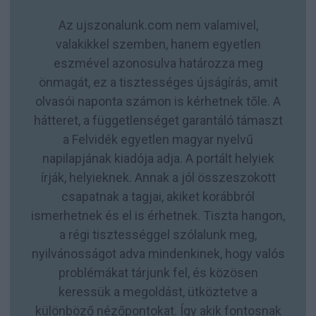
Az ujszonalunk.com nem valamivel,
valakikkel szemben, hanem egyetlen
eszmével azonosulva határozza meg
önmagát, ez a tisztességes újságírás, amit
olvasói naponta számon is kérhetnek tőle. A
hátteret, a függetlenséget garantáló támaszt
a Felvidék egyetlen magyar nyelvű
napilapjának kiadója adja. A portált helyiek
írják, helyieknek. Annak a jól összeszokott
csapatnak a tagjai, akiket korábbról
ismerhetnek és el is érhetnek. Tiszta hangon,
a régi tisztességgel szólalunk meg,
nyilvánosságot adva mindenkinek, hogy valós
problémákat tárjunk fel, és közösen
keressük a megoldást, ütköztetve a
különböző nézőpontokat. Így akik fontosnak