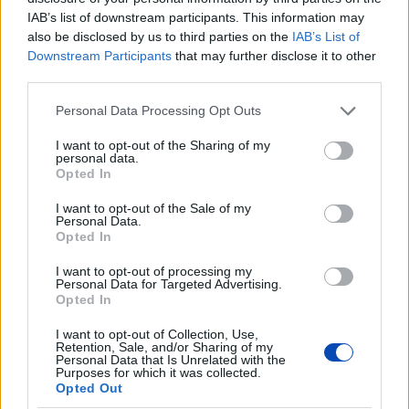
IAB’s list of downstream participants. This information may
also be disclosed by us to third parties on the
IAB’s List of
Downstream Participants
that may further disclose it to other
third parties.
Please note that this website/app uses one or more Google
Personal Data Processing Opt Outs
services and may gather and store information including but
not limited to your visit or usage behaviour. You may click to
I want to opt-out of the Sharing of my
personal data.
grant or deny consent to Google and its third-party tags to
Opted In
use your data for below specified purposes in below Google
consent section.
I want to opt-out of the Sale of my
Personal Data.
Már látható jelei vannak az autópálya
Opted In
bővítésének (GALÉRIA)
I want to opt-out of processing my
Personal Data for Targeted Advertising.
Opted In
I want to opt-out of Collection, Use,
Retention, Sale, and/or Sharing of my
Personal Data that Is Unrelated with the
Purposes for which it was collected.
Opted Out