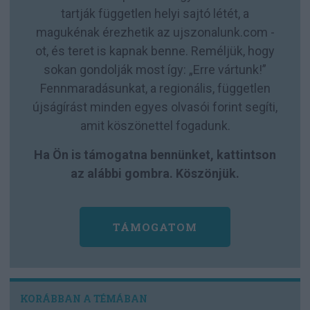
tartják független helyi sajtó létét, a
magukénak érezhetik az ujszonalunk.com -
ot, és teret is kapnak benne. Reméljük, hogy
sokan gondolják most így: „Erre vártunk!”
Fennmaradásunkat, a regionális, független
újságírást minden egyes olvasói forint segíti,
amit köszönettel fogadunk.
Ha Ön is támogatna bennünket, kattintson
az alábbi gombra. Köszönjük.
TÁMOGATOM