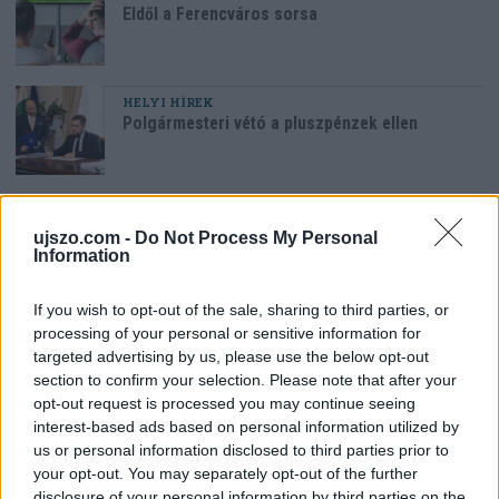
Eldől a Ferencváros sorsa
HELYI HÍREK
Polgármesteri vétó a pluszpénzek ellen
HAZA ÉS NAGYVILÁG
Megszerezhető az autópálya mellett kivágott
ujszo.com -
Do Not Process My Personal
fa
Information
If you wish to opt-out of the sale, sharing to third parties, or
Az oroszlánt egy régi ismerőse keresheti
processing of your personal or sensitive information for
meg váratlanul
targeted advertising by us, please use the below opt-out
section to confirm your selection. Please note that after your
opt-out request is processed you may continue seeing
interest-based ads based on personal information utilized by
us or personal information disclosed to third parties prior to
your opt-out. You may separately opt-out of the further
LEGFRISSEBB GALÉRIÁK
disclosure of your personal information by third parties on the