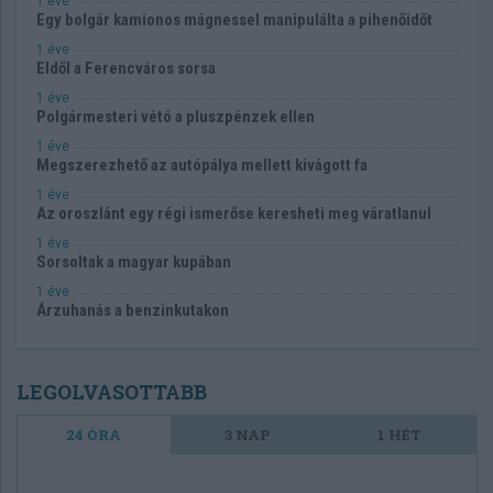
1 éve
Egy bolgár kamionos mágnessel manipulálta a pihenőidőt
1 éve
Eldől a Ferencváros sorsa
1 éve
Polgármesteri vétó a pluszpénzek ellen
1 éve
Megszerezhető az autópálya mellett kivágott fa
1 éve
Az oroszlánt egy régi ismerőse keresheti meg váratlanul
1 éve
Sorsoltak a magyar kupában
1 éve
Árzuhanás a benzinkutakon
LEGOLVASOTTABB
24 ÓRA
3 NAP
1 HÉT