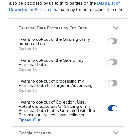
also be disclosed by us to third parties on the
IAB’s List of
Downstream Participants
that may further disclose it to other
2022. december 4.
17:00
third parties.
A soproni pedagógusok nem adják fel
Please note that this website/app uses one or more Google
Sopron | Összehangolt polgári engedetlenségi akciót
Personal Data Processing Opt Outs
services and may gather and store information including but
hirdettek hétfőre a Sopron és környéke Pedagógus –
not limited to your visit or usage behaviour. You may click to
I want to opt-out of the Sharing of my
Összefogás csoport tagjai, akik így fejezik ki
personal data.
szolidaritásukat az elbocsátott pedagógusokkal.
grant or deny consent to Google and its third-party tags to
Opted In
use your data for below specified purposes in below Google
consent section.
I want to opt-out of the Sale of my
Personal Data.
Opted In
I want to opt-out of processing my
Personal Data for Targeted Advertising.
Opted In
I want to opt-out of Collection, Use,
Retention, Sale, and/or Sharing of my
Personal Data that Is Unrelated with the
Purposes for which it was collected.
Opted Out
Google consents
2022. március 17.
16:48