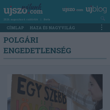
Ugrás
a
tartalomra
2026. augusztus 6. csütörtök
Berta
Main
CÍMLAP
HAZA ÉS NAGYVILÁG
navigation
POLGÁRI
ENGEDETLENSÉG