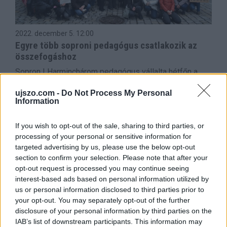
2022. december 5.
12:00
Egyre több soproni pedagógus csatlakozik az
összefogáshoz
Sopron | Harminchárom pedagógus vállalta hétfőn a
polgári engedetlenséget Sopronban, támogatóik pedig
még kétszer ennyien vannak. Egyre szélesebb az
ujszo.com -
Do Not Process My Personal
összefogás.
Information
If you wish to opt-out of the sale, sharing to third parties, or
processing of your personal or sensitive information for
targeted advertising by us, please use the below opt-out
section to confirm your selection. Please note that after your
opt-out request is processed you may continue seeing
interest-based ads based on personal information utilized by
us or personal information disclosed to third parties prior to
your opt-out. You may separately opt-out of the further
disclosure of your personal information by third parties on the
IAB’s list of downstream participants. This information may