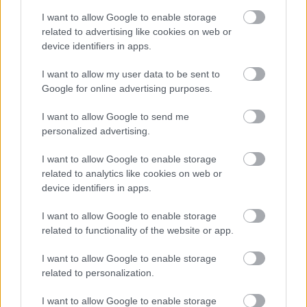
A pedagógusok 12 pontja, Sopronban folytatódik
I want to allow Google to enable storage
a sztrájk
related to advertising like cookies on web or
Sopron | Húsz pedagógus három napon át sztrájkol a
device identifiers in apps.
soproni Deák téri iskolában. A tankerület más
iskoláiban is vannak munkabeszüntetések, egyházi
I want to allow my user data to be sent to
fenntartású intézményekben pedig támogató kollégák.
Google for online advertising purposes.
I want to allow Google to send me
personalized advertising.
I want to allow Google to enable storage
related to analytics like cookies on web or
device identifiers in apps.
I want to allow Google to enable storage
related to functionality of the website or app.
I want to allow Google to enable storage
related to personalization.
2022. március 9.
21:10
Újabb tanárok csatlakoztak az engedetlenségi
I want to allow Google to enable storage