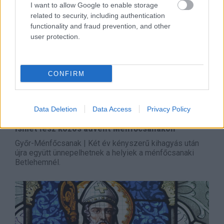
I want to allow Google to enable storage
related to security, including authentication
functionality and fraud prevention, and other
user protection.
CONFIRM
Data Deletion
Data Access
Privacy Policy
2022. november 24.
16:30
Ismét lesz közös advent Ménfőcsanakon
Győr-Ménfőcsanak | Két év kényszerű kihagyás után
újra együtt ünnepelhetnek a helyiek a ménfőcsanaki
Betlehemnél.