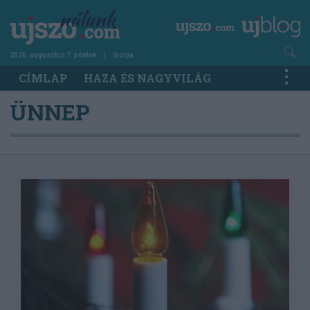
Ugrás
a
tartalomra
2026. augusztus 7. péntek
Ibolya
Main
CÍMLAP
HAZA ÉS NAGYVILÁG
navigation
ÜNNEP