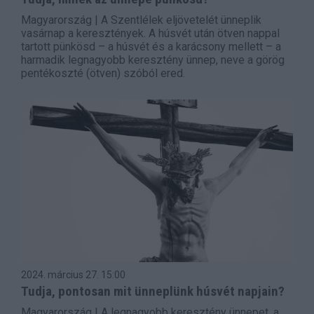
Magyarország | A Szentlélek eljövetelét ünneplik
vasárnap a keresztények. A húsvét után ötven nappal
tartott pünkösd – a húsvét és a karácsony mellett – a
harmadik legnagyobb keresztény ünnep, neve a görög
pentékoszté (ötven) szóból ered.
2024. március 27.
15:00
Tudja, pontosan mit ünneplünk húsvét napjain?
Magyarország | A legnagyobb keresztény ünnepet, a