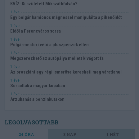
KVÍZ: Ki született Mikszáthfalván?
1 éve
Egy bolgár kamionos mágnessel manipulálta a pihenőidőt
1 éve
Eldől a Ferencváros sorsa
1 éve
Polgármesteri vétó a pluszpénzek ellen
1 éve
Megszerezhető az autópálya mellett kivágott fa
1 éve
Az oroszlánt egy régi ismerőse keresheti meg váratlanul
1 éve
Sorsoltak a magyar kupában
1 éve
Árzuhanás a benzinkutakon
LEGOLVASOTTABB
24 ÓRA
3 NAP
1 HÉT