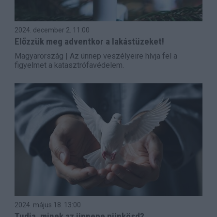
2024. december 2.
11:00
Előzzük meg adventkor a lakástüzeket!
Magyarország | Az ünnep veszélyeire hívja fel a
figyelmet a katasztrófavédelem.
2024. május 18.
13:00
Tudja, minek az ünnepe pünkösd?