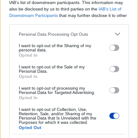
IAB’s list of downstream participants. This information may
also be disclosed by us to third parties on the
IAB’s List of
Downstream Participants
that may further disclose it to other
third parties.
Please note that this website/app uses one or more Google
Personal Data Processing Opt Outs
services and may gather and store information including but
not limited to your visit or usage behaviour. You may click to
I want to opt-out of the Sharing of my
personal data.
grant or deny consent to Google and its third-party tags to
Opted In
use your data for below specified purposes in below Google
consent section.
I want to opt-out of the Sale of my
Personal Data.
Opted In
2022. december 20.
19:00
Helyi buszok nélkül marad Sopron az
I want to opt-out of processing my
ünnepnapokon
Personal Data for Targeted Advertising.
Opted In
Sopron | Az év végi ünnepnapokon Sopronban leáll a
tömegközelekedés. Karácsony első és második napján
I want to opt-out of Collection, Use,
az autóbuszok 8 és 16 óra között csak
Retention, Sale, and/or Sharing of my
Brennbergbányára mennek fel, január elsején még oda
Personal Data that Is Unrelated with the
Purposes for which it was collected.
sem.
Opted Out