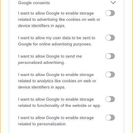
Google consents
I want to allow Google to enable storage
related to advertising like cookies on web or
device identifiers in apps.
I want to allow my user data to be sent to
Google for online advertising purposes.
I want to allow Google to send me
personalized advertising.
2022. november 27.
12:00
I want to allow Google to enable storage
Advent első vasárnapja felkészíti szívünket a
related to analytics like cookies on web or
karácsonyra
device identifiers in apps.
Magyarország | A befelé fordulás, az elcsendesedés
és az ünnepre való készülődés időszaka advent, bár a
I want to allow Google to enable storage
ma emberének egyre nehezebb a zsúfolt plázák
related to functionality of the website or app.
tömegében megfelelő ajándékok után kutatva a
csendes szeretet ösvényén maradni.
I want to allow Google to enable storage
related to personalization.