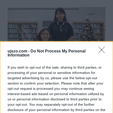
ujszo.com -
Do Not Process My Personal
Information
If you wish to opt-out of the sale, sharing to third parties, or
2022. december 22.
20:00
processing of your personal or sensitive information for
Győrben láttak először karácsonyt
targeted advertising by us, please use the below opt-out
section to confirm your selection. Please note that after your
Győr | A Széchenyi István Egyetemen mára mintegy
ezer nemzetközi hallgató tanul, s köztük sokan a
opt-out request is processed you may continue seeing
kampuszon hallanak először a kereszténység egyik
interest-based ads based on personal information utilized by
legnagyobb ünnepéről, s itt figyelhetik meg, hogyan
us or personal information disclosed to third parties prior to
töltik Magyarországon az emberek a karácsonyt.
your opt-out. You may separately opt-out of the further
disclosure of your personal information by third parties on the