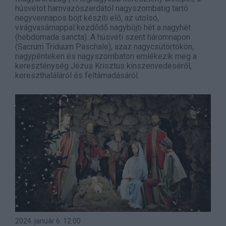
húsvétot hamvazószerdától nagyszombatig tartó
negyvennapos böjt készíti elő, az utolsó,
virágvasárnappal kezdődő nagyböjti hét a nagyhét
(hebdomada sancta). A húsvéti szent háromnapon
(Sacrum Triduum Paschale), azaz nagycsütörtökön,
nagypénteken és nagyszombaton emlékezik meg a
kereszténység Jézus Krisztus kínszenvedéséről,
kereszthaláláról és feltámadásáról.
2024. január 6.
12:00