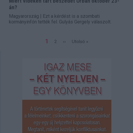
Miért vidéken tart beszédet Orbán október 23-
án?
Magyarország | Ezt a kérdést is a szombati
kormányinfón tették fel. Gulyás Gergely válaszolt.
Oldalszámozás
Jelenlegi
1
Page
2
Következő
››
Utolsó
Utolsó »
oldal
oldal
oldal