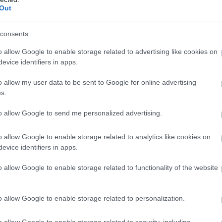
Out
szönjük.
consents
MOGATOM
o allow Google to enable storage related to advertising like cookies on
evice identifiers in apps.
o allow my user data to be sent to Google for online advertising
s.
to allow Google to send me personalized advertising.
ben gyártott több autót a
o allow Google to enable storage related to analytics like cookies on
evice identifiers in apps.
m évig biztosan marad a négy
o allow Google to enable storage related to functionality of the website
o allow Google to enable storage related to personalization.
i nem is Audi
o allow Google to enable storage related to security, including