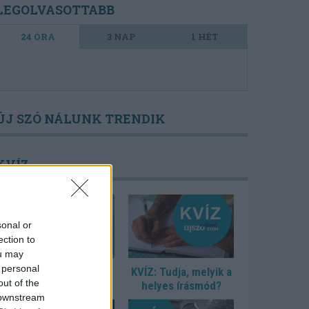
LEGOLVASOTTABB
24 ÓRA
3 NAP
1 HÉT
ÚJ SZÓ NÁLUNK TRENDIK
KVÍZ
sonal or
ection to
ou may
 personal
KVÍZ: Ki született
KVÍZ: Tudja, melyik a
out of the
Mikszáthfalván?
helyes írásmód?
 downstream