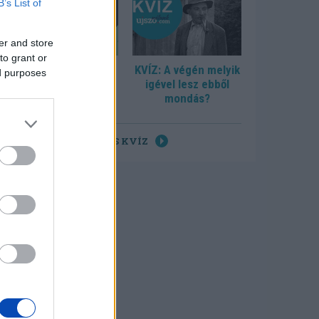
B’s List of
er and store
to grant or
KVÍZ: Tudja, hol
KVÍZ: A végén melyik
ed purposes
születtek?
igével lesz ebből
mondás?
ÖSSZES KVÍZ