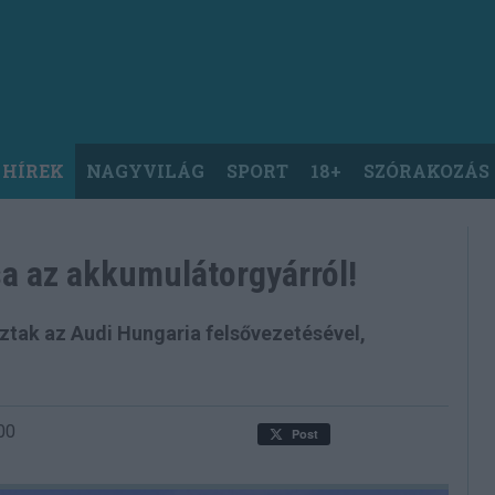
 HÍREK
NAGYVILÁG
SPORT
18+
SZÓRAKOZÁS
ása az akkumulátorgyárról!
oztak az Audi Hungaria felsővezetésével,
00
Post