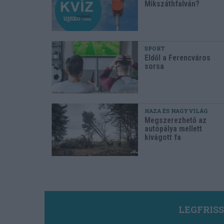
Mikszáthfalván?
SPORT
Eldől a Ferencváros
sorsa
HAZA ÉS NAGYVILÁG
Megszerezhető az
autópálya mellett
kivágott fa
LEGFRIS