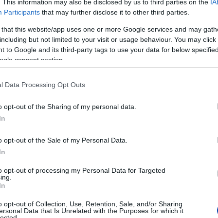
. This information may also be disclosed by us to third parties on the
IA
amivel, valakikkel szemben, hanem
Participants
that may further disclose it to other third parties.
lva határozza meg önmagát, ez a
 that this website/app uses one or more Google services and may gath
olvasói naponta számon is kérhetnek
including but not limited to your visit or usage behaviour. You may click 
 to Google and its third-party tags to use your data for below specifi
nséget garantáló támaszt a Felvidék
ogle consent section.
jának kiadója adja. A portált helyiek
összeszokott csapatnak a tagjai, akiket
l Data Processing Opt Outs
 is érhetnek. Tiszta hangon, a régi
, nyilvánosságot adva mindenkinek,
o opt-out of the Sharing of my personal data.
rjunk fel, és közösen keressük a
In
öző nézőpontokat. Így akik fontosnak
o opt-out of the Sale of my Personal Data.
tó létét, a magukénak érezhetik az
In
is kapnak benne. Reméljük, hogy sokan
unk!” Fennmaradásunkat, a regionális,
to opt-out of processing my Personal Data for Targeted
ing.
 egyes olvasói forint segíti, amit
In
ttel fogadunk.
o opt-out of Collection, Use, Retention, Sale, and/or Sharing
ersonal Data that Is Unrelated with the Purposes for which it
et, kattintson az alábbi gombra.
lected.