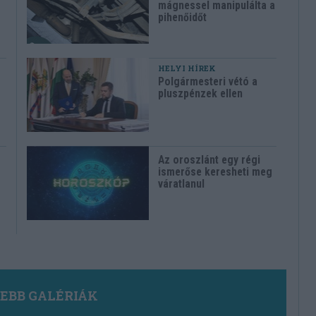
mágnessel manipulálta a
pihenőidőt
HELYI HÍREK
Polgármesteri vétó a
pluszpénzek ellen
Az oroszlánt egy régi
ismerőse keresheti meg
váratlanul
SEBB GALÉRIÁK