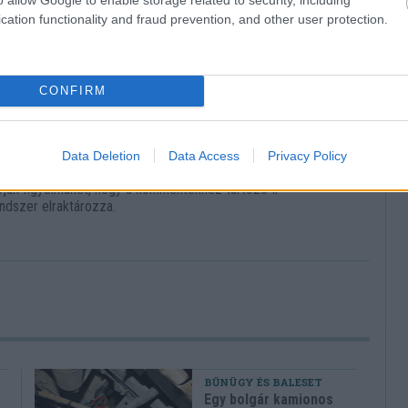
cation functionality and fraud prevention, and other user protection.
ás
CONFIRM
ÁSZÓLÁSOK
Data Deletion
Data Access
Privacy Policy
nak az olyan kommentek megírásától, melyek mások
hívjuk figyelmüket, hogy a kommentekhez tartozó IP
ndszer elraktározza.
BŰNÜGY ÉS BALESET
Egy bolgár kamionos