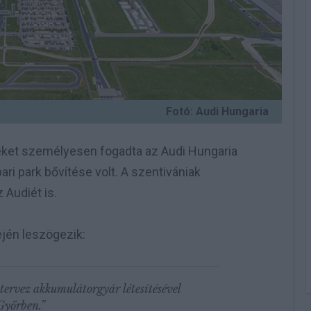
Fotó: Audi Hungaria
ileket személyesen fogadta az Audi Hungaria
i park bővítése volt. A szentivániak
z Audiét is.
jén leszögezik:
ervez akkumulátorgyár létesítésével
 Győrben.”