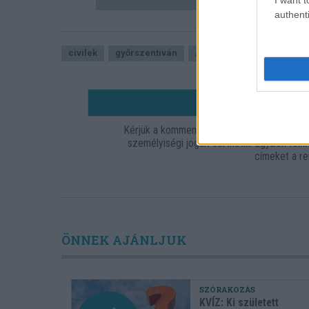
authenti
civilek
győrszentiván
Audi Hungaria
tárgyal
HOZZ
Kérjük a kommentelőket, hogy tartózkodja
személyiségi jogait sérthetik. Egyben fel
címeket a re
ÖNNEK AJÁNLJUK
SZÓRAKOZÁS
KVÍZ: Ki született