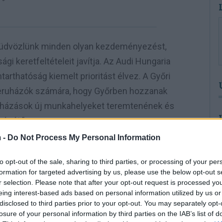
en üdvözlünk minden olyan kezdeményezést,
i keretfeltételeit javítja. Az Audi Hungaria
rthatóság kiemelt prioritást élvez. A Győri
 beruházók számára, hogy Győrben hozzanak
eruházások új munkahelyeket teremtenének és
ségét.”
 -
Do Not Process My Personal Information
to opt-out of the sale, sharing to third parties, or processing of your per
GASSA AZ
formation for targeted advertising by us, please use the below opt-out s
r selection. Please note that after your opt-out request is processed y
UNK.COM -OT
eing interest-based ads based on personal information utilized by us or
disclosed to third parties prior to your opt-out. You may separately opt-
losure of your personal information by third parties on the IAB’s list of