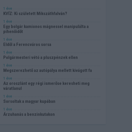
1 éve
KVÍZ: Ki született Mikszáthfalván?
1 éve
Egy bolgár kamionos mágnessel manipulálta a
pihenőidőt
1 éve
Eldől a Ferencváros sorsa
1 éve
Polgármesteri vétó a pluszpénzek ellen
1 éve
Megszerezhető az autópálya mellett kivágott fa
1 éve
Az oroszlánt egy régi ismerőse keresheti meg
váratlanul
1 éve
Sorsoltak a magyar kupában
1 éve
Árzuhanás a benzinkutakon