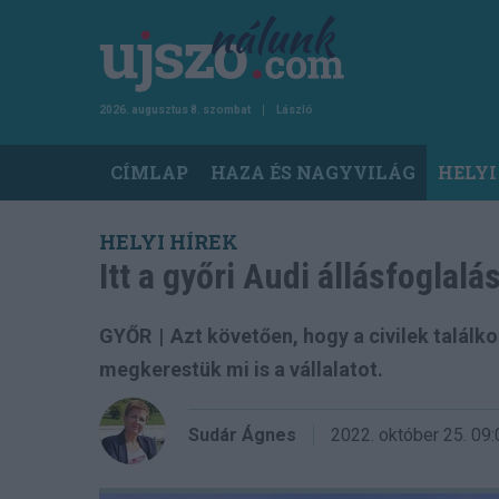
Ugrás
a
tartalomra
2026. augusztus 8. szombat
László
Main
CÍMLAP
HAZA ÉS NAGYVILÁG
HELYI
navigation
HELYI HÍREK
Itt a győri Audi állásfoglal
GYŐR
|
Azt követően, hogy a civilek találk
megkerestük mi is a vállalatot.
Sudár Ágnes
2022. október 25.
09: