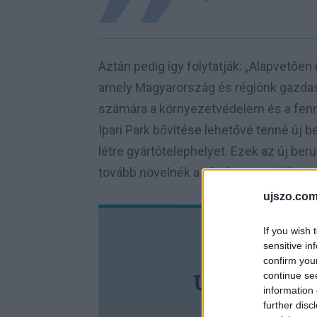
Aztán pedig így folytatják: „Alapvető
amely Magyarország és régiónk gazdaság
számára a környezetvédelem és a fennta
Ipari Park bővítése lehetővé tenné új
létre gyártótelephelyet. Ezek az új b
tovább növelnék a régió versenyképes
ujszo.com
If you wish 
TÁMO
sensitive in
confirm you
UJSZONAL
continue se
information 
further disc