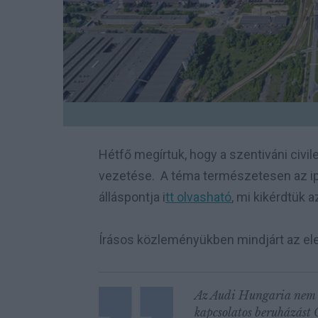
Hétfő megírtuk, hogy a szentiváni civ
vezetése. A téma természetesen az ipar
álláspontja i
tt olvasható
, mi kikérdtük a
Írásos közleményükben mindjárt az ele
Az Audi Hungaria nem t
kapcsolatos beruházást